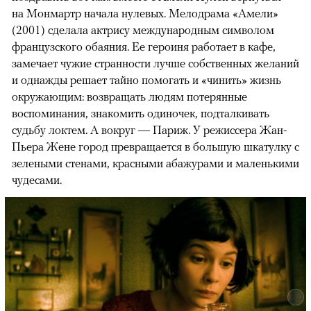
на Монмартр начала нулевых. Мелодрама «Амели»
(2001) сделала актрису международным символом
французского обаяния. Ее героиня работает в кафе,
замечает чужие странности лучше собственных желаний
и однажды решает тайно помогать и «чинить» жизнь
окружающим: возвращать людям потерянные
воспоминания, знакомить одиночек, подталкивать
судьбу локтем. А вокруг — Париж. У режиссера Жан-
Пьера Жене город превращается в большую шкатулку с
зелеными стенами, красными абажурами и маленькими
чудесами.