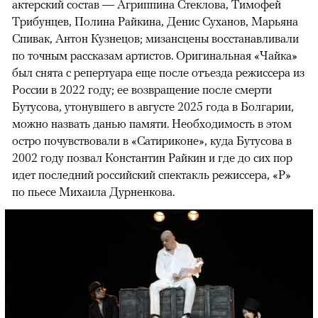
актерский состав — Агриппина Стеклова, Тимофей
Трибунцев, Полина Райкина, Денис Суханов, Марьяна
Спивак, Антон Кузнецов; мизансцены восстанавливали
по точным рассказам артистов. Оригинальная «Чайка»
был снята с репертуара еще после отъезда режиссера из
России в 2022 году; ее возвращение после смерти
Бутусова, утонувшего в августе 2025 года в Болгарии,
можно назвать данью памяти. Необходимость в этом
остро почувствовали в «Сатириконе», куда Бутусова в
2002 году позвал Константин Райкин и где до сих пор
идет последний российский спектакль режиссера, «Р»
по пьесе Михаила Дурненкова.