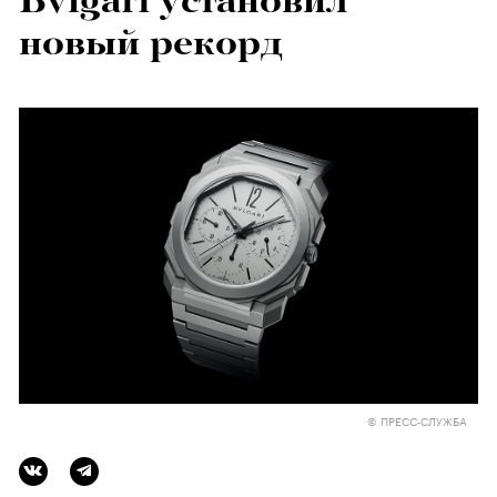
Bvlgari установил
новый рекорд
© ПРЕСС-СЛУЖБА