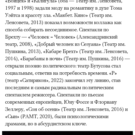
«Войцек» и «Калигула» (оба — Театр им. Ленсовета,
1997 и 1998) задали моду на романтику в духе Тома
Уэйтса и красоту зла. «Макбет. Кино» (Театр им.
Ленсовета, 2013) показал возможности коллажа как
способа собирать несоединимое. Спектакли по
Брехту — «Человек = Человек» (Александринский
театр, 2008), «Добрый человек из Сезуана» (Театр им.
Пушкина, 2013), «Кабаре Брехт» (Театр им. Ленсовета,
2014), «Барабаны в ночи» (Театр им. Пушкина, 2016) —
открыли поэзию политического: театр Бутусова стал
социальным, ответив на потребность времени. «Р»
(театр «Сатирикон», 2022) закончил эту линию, став
последним и самым радикальным политическим
спектаклем режиссера. Спектакли по пьесам
современных европейцев, Юну Фоссе и Флориану
Зеллеру, «Сон об осени» (Театр им. Ленсовета, 2016) и
«Сын» (РАМТ, 2020), были психологическими
драмами, но в абсурдистском ключе.