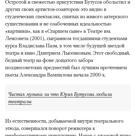
Остротой и свежестью присутствия Бутусов обольстил и
других своих артистов-соавторов: это видно в
студенческих спектаклях, сшитых из живого актерского
существования и не озабоченных идеальностью
«картинки», как в «Старшем сыне» в Театре им.
Ленсовета (2001), сыгранном тогдашними студентами
курса Владислава Пази, в том числе будущей звездой
театра и кино Дмитрием Лысенковым. Этот свободный,
бедный театр на фоне дощатого забора
позднесоветских предместий был лучшим прочтением
пьесы Александра Вампилова начала 2000-х.
Чистая музыка: за что Юрия Бутусова любили
театралы
Из естественности, добываемой внутри театрального
этюда, совершался поворот режиссера к
перформативному присутствию. Начав с джазовой игры