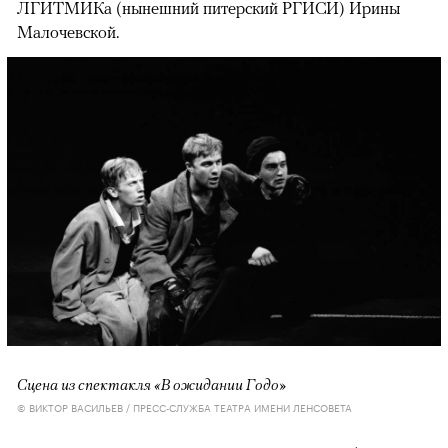
ЛГИТМИКа (нынешний питерский РГИСИ) Ирины
Малочевской.
Сцена из спектакля «В ожидании Годо»
© ВИКТОР ВАСИЛЬЕВ / ПРЕСС-СЛУЖБА ТЕАТРА ИМЕНИ ЛЕНСОВЕТА