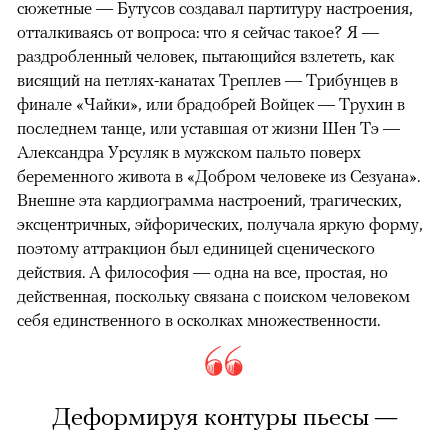
сюжетные — Бутусов создавал партитуру настроения,
отталкиваясь от вопроса: что я сейчас такое? Я —
раздробленный человек, пытающийся взлететь, как
висящий на петлях-канатах Треплев — Трибунцев в
финале «Чайки», или брадобрей Войцек — Трухин в
последнем танце, или уставшая от жизни Шен Тэ —
Александра Урсуляк в мужском пальто поверх
беременного живота в «Добром человеке из Сезуана».
Внешне эта кардиограмма настроений, трагических,
эксцентричных, эйфорических, получала яркую форму,
поэтому аттракцион был единицей сценического
действия. А философия — одна на все, простая, но
действенная, поскольку связана с поиском человеком
себя единственного в осколках множественности.
Деформируя контуры пьесы —