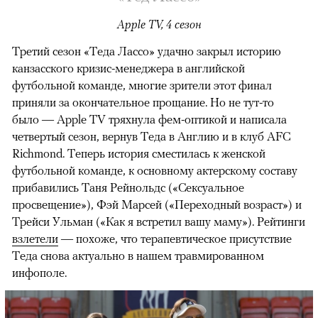
Apple TV, 4 сезон
Третий сезон «Теда Лассо» удачно закрыл историю
канзасского кризис-менеджера в английской
футбольной команде, многие зрители этот финал
приняли за окончательное прощание. Но не тут-то
было — Apple TV тряхнула фем-оптикой и написала
четвертый сезон, вернув Теда в Англию и в клуб AFC
Richmond. Теперь история сместилась к женской
футбольной команде, к основному актерскому составу
прибавились Таня Рейнольдс («Сексуальное
просвещение»), Фэй Марсей («Переходный возраст») и
00:00
/
00:00
Трейси Ульман («Как я встретил вашу маму»). Рейтинги
взлетели
— похоже, что терапевтическое присутствие
Теда снова актуально в нашем травмированном
инфополе.