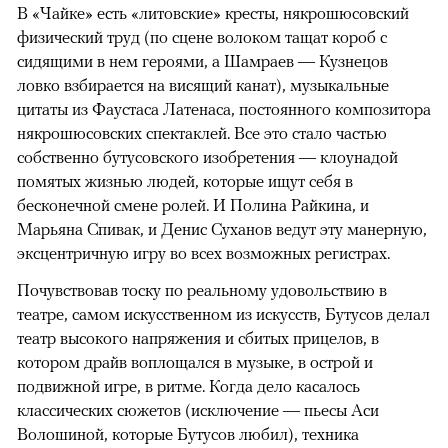
В «Чайке» есть «литовские» кресты, някрошюсовский
физический труд (по сцене волоком тащат короб с
сидящими в нем героями, а Шамраев — Кузнецов
ловко взбирается на висящий канат), музыкальные
цитаты из Фаустаса Латенаса, постоянного композитора
някрошюсовских спектаклей. Все это стало частью
собственно бутусовского изобретения — клоунадой
помятых жизнью людей, которые ищут себя в
бесконечной смене ролей. И Полина Райкина, и
Марьяна Спивак, и Денис Суханов ведут эту манерную,
эксцентричную игру во всех возможных регистрах.
Почувствовав тоску по реальному удовольствию в
театре, самом искусственном из искусств, Бутусов делал
театр высокого напряжения и сбитых прицелов, в
котором драйв воплощался в музыке, в острой и
подвижной игре, в ритме. Когда дело касалось
классических сюжетов (исключение — пьесы Аси
Волошиной, которые Бутусов любил), техника