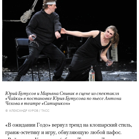
Юрий Бутусов и Марьяна Спивак в сцене из спектакля
«Чайка» в постановке Юрия Бутусова по пьесе Антона
Чехова в театре «Сатирикон»
© АЛЕКСАНДР КУРОВ / ТАСС
«В ожидании Годо» вернул тренд на клошарский стиль,
гранж-эстетику и игру, обнуляющую любой пафос.