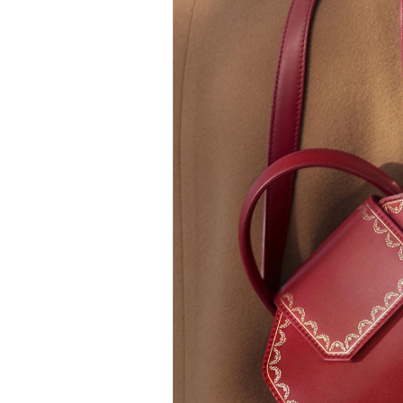
Роу
1
8
из
Eko
© ПР
Критикуя кейс с Роузи Ханти