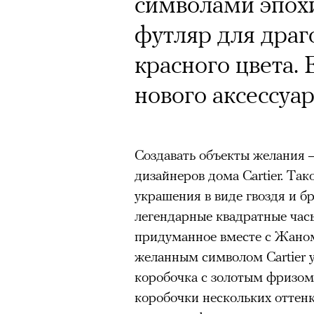
символами эпох
футляр для драг
Кампания Ekonik
красного цвета. 
Уайтли вызвала 
нового аксессуара
работы с зарубе
на рекламу и во
Создавать объекты желания 
обувь бренда. П
дизайнеров дома Cartier. Так
маркетолога Ир
украшения в виде гвоздя и бр
легендарные квадратные часы 
придуманное вместе с Жаном
желанным символом Cartier у
Ekonika — главный ньюсмейк
коробочка с золотым фризом
бренд снял в осенне-зимней
коробочки нескольких оттенк
супермодель Роузи Хантингт