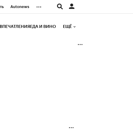
...
ть
Autonews
К Образование
ВПЕЧАТЛЕНИЯ
ЕДА И ВИНО
ЕЩЁ
д
Стиль
е рейтинги
иа
Финансы