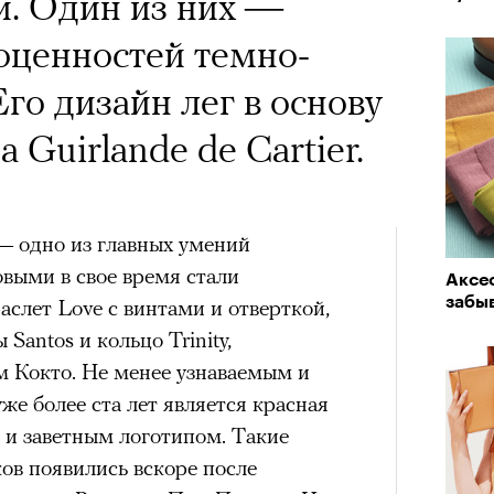
и. Один из них —
оценностей темно-
a с Роузи Хантингтон-
Его дизайн лег в основу
споры об уместности
 Guirlande de Cartier.
жной звездой, расходах
зможном росте цен на
— одно из главных умений
опросили разобрать кейс
овыми в свое время стали
Аксес
ину Зуеву
забы
аслет Love с винтами и отверткой,
«РБК 
Santos и кольцо Trinity,
пров
ЧИТ
 Кокто. Не менее узнаваемым и
же более ста лет является красная
ер последних дней. Российский
 и заветным логотипом. Такие
 рекламной кампании британскую
ов появились вскоре после
он-Уайтли. Cъемки проходили в