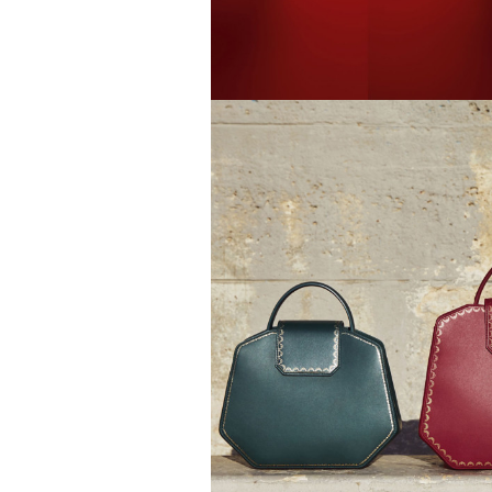
Съемки топ-моделей, инфлюе
спортсменов остаются одним
привлечь внимание к бренду.
новость живет не больше су
достигает предельной плотно
Многие маркетологи мечтают
звездой — в идеале с безупр
выбирают для рекламных ка
них, как правило, выше меди
СМИ, за ними следят десятк
Исследования узнаваемости 
российская аудитория лучше 
отечественных. Привлекая та
большие охваты, рост узнава