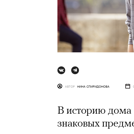
Ро
АВТОР
НИНА СПИРИДОНОВА
В историю дома 
знаковых предме
АВ