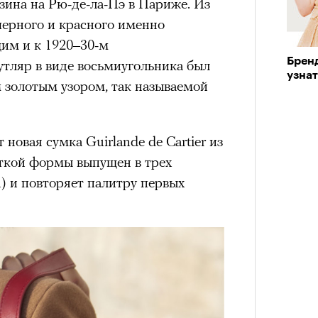
зина на Рю-де-ла-Пэ в Париже. Из
VIII века, а Роузи позировала с
 черного и красного именно
умки-таксы. Бренд едва успел
им и к 1920–30-м
прещенной социальной сети, как
Бренд
утляр в виде восьмиугольника был
тики. При этом снимать мировых
узна
«РБК 
 золотым узором, так называемой
 рынка уже привыкли: вспомнить
пров
Кира 
 Шейк, 12 Storeez и Наталью
доск
российского контекста Тину Кунаки
штук
новая сумка Guirlande de Cartier из
Хоск у самой Ekonika.
сткой формы выпущен в трех
m) и повторяет палитру первых
Кира 
доск
Сможе