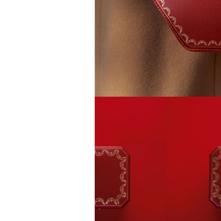
задавались вопросом, почему
звезду, другие делились пре
повысит стоимость своих изд
зарубежной моделью. 4 авгус
аккаунта в Instagram
(принад
деятельность признана экстр
оставил на своем сайте. При
фото удалили из-за террито
использование контента с су
Ирина Зуева, директор по маркетинг