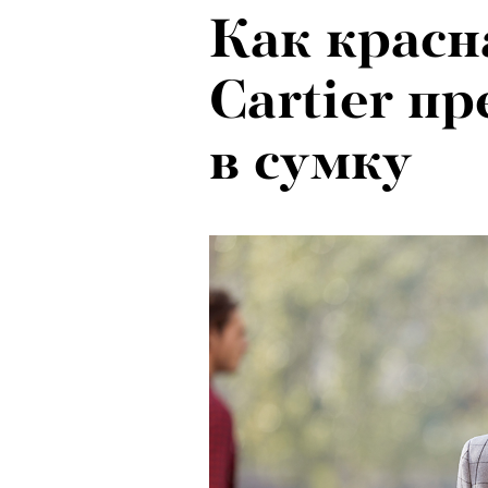
Как красн
Ход корол
Cartier п
маркетоло
в сумку
с Ekonika 
Хантингто