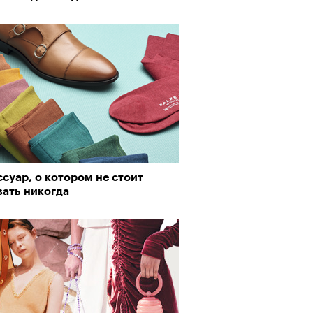
суар, о котором не стоит
вать никогда
Визионеры» и masters:dom
ели первую резиденцию
АЙТЕ ТАКЖЕ