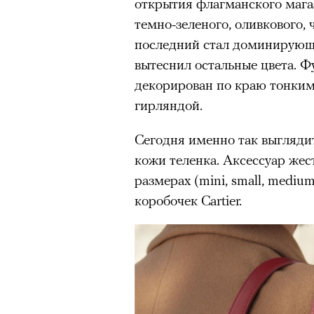
открытия флагманского мага
Париже в интерьерах дворца X
темно-зеленого, оливкового,
главными новинками вроде с
последний стал доминирующ
выложить первые кадры в за
вытеснил остальные цвета. Ф
получил резкую порцию кри
декорирован по краю тонким
звезд отечественные игроки
гирляндой.
хотя бы Gloria Jeans и Ирину
Водянову и даже далеких от 
Сегодня именно так выглядит 
в кампании Lavarice и Эльзу 
кожи теленка. Аксессуар же
размерах (mini, small, mediu
коробочек Cartier.