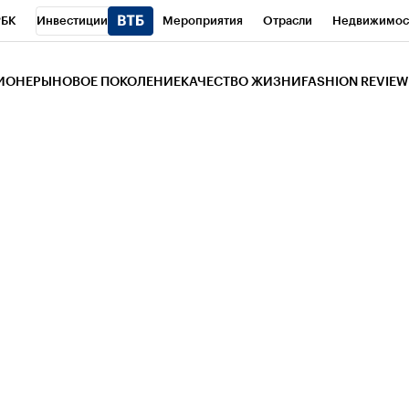
РБК
Инвестиции
Мероприятия
Отрасли
Недвижимос
и
Телеканал
РБК Вино
Спорт
Школа управления РБК
РБ
ЗИОНЕРЫ
НОВОЕ ПОКОЛЕНИЕ
КАЧЕСТВО ЖИЗНИ
FASHION REVIEW
РБК Life
Тренды
Визионеры
Национальные проекты
Горо
 Бизнес-среда
Дискуссионный клуб
Исследования
Кредитны
Газета
Спецпроекты СПб
Конференции СПб
Спецпроекты
трагентов
Политика
Экономика
Бизнес
Технологии и мед
ой валюты