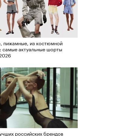
лаборации, которые нельзя
стить
, пижамные, из костюмной
: самые актуальные шорты
-2026
, пижамные, из костюмной
: самые актуальные шорты
учших российских брендов