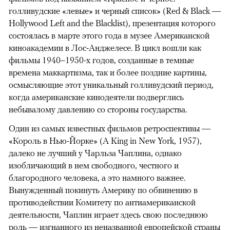
голливудские «левые» и черный список» (Red & Black —
Hollywood Left and the Blacklist), презентация которого
состоялась в марте этого года в музее Американской
киноакадемии в Лос-Анджелесе. В цикл вошли как
фильмы 1940–1950-х годов, созданные в темные
времена маккартизма, так и более поздние картины,
осмысляющие этот уникальный голливудский период,
когда американские кинодеятели подверглись
небывалому давлению со стороны государства.
Один из самых известных фильмов ретроспективы —
«Король в Нью-Йорке» (A King in New York, 1957),
далеко не лучший у Чарльза Чаплина, однако
изобличающий в нем свободного, честного и
благородного человека, а это намного важнее.
Вынужденный покинуть Америку по обвинению в
противодействии Комитету по антиамериканской
деятельности, Чаплин играет здесь свою последнюю
роль — изгнанного из неназванной европейской страны