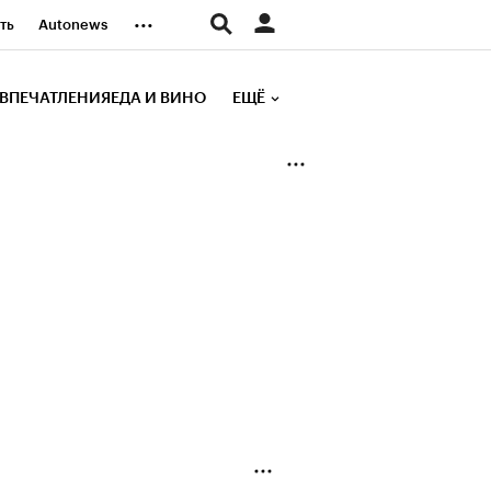
...
ть
Autonews
К Образование
ВПЕЧАТЛЕНИЯ
ЕДА И ВИНО
ЕЩЁ
д
Стиль
е рейтинги
иа
Финансы