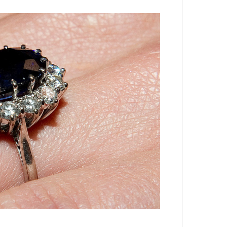
Кира 
в идут в горы
не ради опасности, а
доск
 свободы и внутреннего смысла.
штук
тличают
психологическая
а, способность к самоконтролю и
ишения.
гает
иначе смотреть на эмоции
,
бранным.
анском Каракоруме
погиб
всемирно
Сможе
инист Нирмал Пурджа. Экспедиция
отвеч
н возглавлял, попала под лавину на
ЧИТ
 спасатели обнаружили тела
й спецназовец шел к
 планировал стать первым