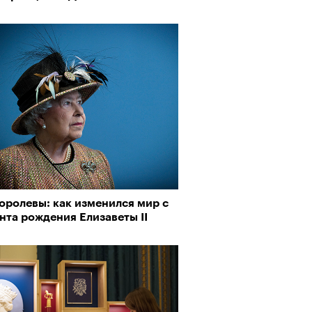
пии
му важны гормоны стресса
оролевы: как изменился мир с
нта рождения Елизаветы II