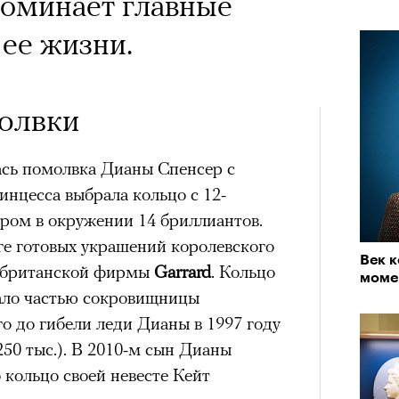
х первое восхождение в
поминает главные
тера
 последним, а другие
 ее жизни.
сковать жизнью?
пинисты объясняют, как
олвки
еловека и почему к ней
ась помолвка Дианы Спенсер с
лой
нцесса выбрала кольцо c 12-
ом в окружении 14 бриллиантов.
ге готовых украшений королевского
Поче
Век к
, британской фирмы
Garrard
. Кольцо
моме
тало частью сокровищницы
рам-канал «РБК Стиль»
о до гибели леди Дианы в 1997 году
250 тыс.). В 2010-м сын Дианы
кольцо своей невесте Кейт