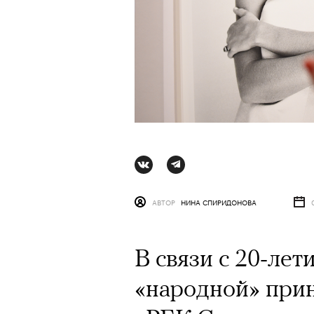
АВТОР
НИНА СПИРИДОНОВА
В связи с 20-ле
АВТОР
ВАЛЕРИЯ ДАВЫДОВА-КАЛАШНИК
«народной» прин