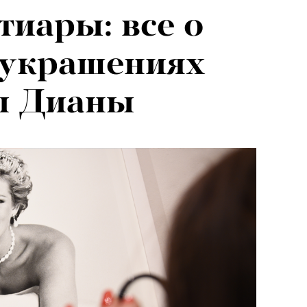
тиары: все о
я альпиниста:
украшениях
агедии не
ы Дианы
вают от похода