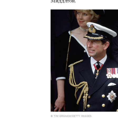
Миддлтон.
Главное
Горы привлекают людей 
концентрации, в которо
остается только настоящ
Экстремальные нагрузк
гормонов
, из-за чего мо
из самых ярких опытов в
Для многих альпинизм ст
рутины, перезагрузиться
Совместное преодоление 
людьми особенно
прочны
Наука не подтверждает с
признает, что
к альпиниз
устойчивостью к стрессу
© TIM GRAHAM/GETTY IMAGES