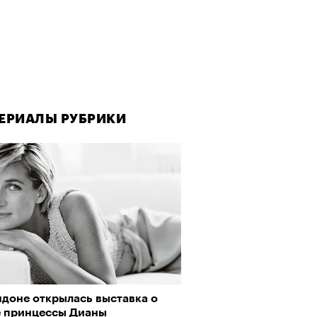
ЕРИАЛЫ РУБРИКИ
ЕРИАЛЫ РУБРИКИ
ндоне открылась выставка о
да как лекарство: как
е принцессы Дианы
улки стали новой формой