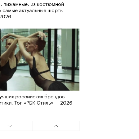
, пижамные, из костюмной
Альтман, Altman Talks: «Умение
: самые актуальные шорты
азать — это освобождающая
-2026
а»
учших российских брендов
т ли человек прожить 180 лет:
тики. Топ «РБК Стиль» — 2026
ает Станислав Скакун