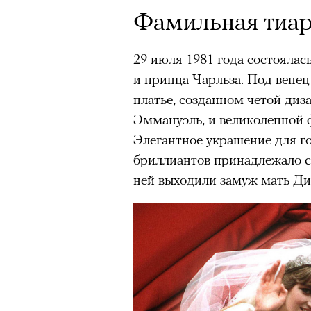
человеком, дважды покоривш
Фамильная тиар
планеты без использования к
29 июля 1981 года состояла
и принца Чарльза. Под венец
платье, созданном четой диз
Эммануэль, и великолепной 
Элегантное украшение для г
бриллиантов принадлежало се
ней выходили замуж мать Диа