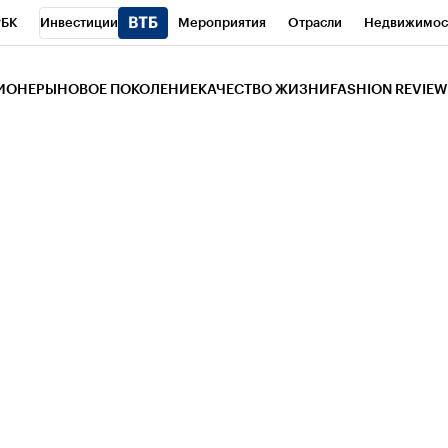
РБК
Инвестиции
Мероприятия
Отрасли
Недвижимос
и
Телеканал
РБК Вино
Спорт
Школа управления РБК
РБ
ЗИОНЕРЫ
НОВОЕ ПОКОЛЕНИЕ
КАЧЕСТВО ЖИЗНИ
FASHION REVIEW
РБК Life
Тренды
Визионеры
Национальные проекты
Горо
 Бизнес-среда
Дискуссионный клуб
Исследования
Кредитны
Газета
Спецпроекты СПб
Конференции СПб
Спецпроекты
трагентов
Политика
Экономика
Бизнес
Технологии и мед
ой валюты