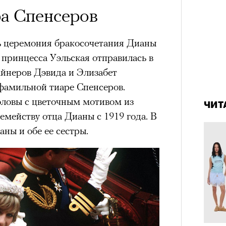
им все 14 восьмитысячников
а Спенсеров
ислорода.
сь церемония бракосочетания Дианы
 принцесса Уэльская отправилась в
айнеров Дэвида и Элизабет
4 кол
«РБК 
фамильной тиаре Спенсеров.
пропу
пров
оловы с цветочным мотивом из
ЧИТ
мейству отца Дианы с 1919 года. В
ны и обе ее сестры.