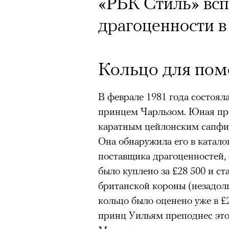
Почему для одни
«РБК Стиль» вс
горы становится
драгоценности в
готовы снова ри
Психологи и аль
Кольцо для пом
высота меняет ч
В феврале 1981 года состоял
тянет с новой си
принцем Чарльзом. Юная при
каратным цейлонским сапфир
Она обнаружила его в катало
поставщика драгоценностей
было куплено за £28 500 и с
Подписывайтесь на телег
британской короны (незадолг
кольцо было оценено уже в £
принц Уильям преподнес это 