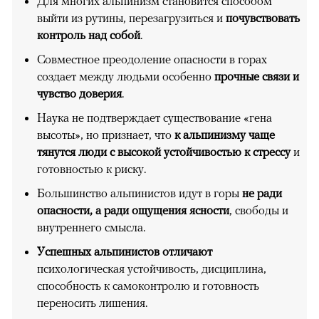
Для многих альпинизм становится способом
выйти из рутины, перезагрузиться и
почувствовать
контроль над собой
.
Совместное преодоление опасности в горах
создает между людьми особенно
прочные связи и
чувство доверия
.
Наука не подтверждает существование «гена
высоты», но признает, что
к альпинизму чаще
тянутся люди с высокой устойчивостью к стрессу
и
готовностью к риску.
Большинство альпинистов идут в горы
не ради
опасности, а ради ощущения ясности
, свободы и
внутреннего смысла.
Успешных альпинистов отличают
психологическая устойчивость, дисциплина,
способность к самоконтролю и готовность
переносить лишения.