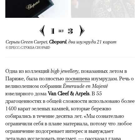
1
3
из
Серьги
Green Carpet
,
Chopard
, два изумруда 21 карат
© ПРЕСС-СЛУЖБА CHOPARD
Одна из коллекций
high jewellery
, показанных летом в
Париже, была полностью
посвящена
изумрудам. Речь о
великолепном собрании
Émeraude en Majesté
ювелирного дома
Van Cleef & Arpels
. В 55
драгоценностях в общей сложности использовано более
1400 карат зеленых камней, которые бережно
собирались в течение десятка лет. «Мы сознательно
ограничили себя в плане материала, потому что любое
ограничение подогревает интерес и вынуждает
детально исследовать предмет, — рассказал глава
00:00
/
00:00