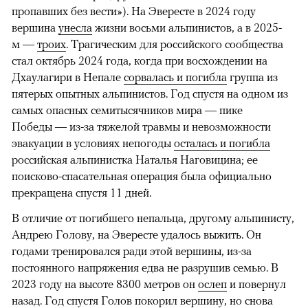
пропавших без вести»). На Эвересте в 2024 году
вершина
унесла
жизни восьми альпинистов, а в 2025-
м —
троих
. Трагическим для российского сообщества
стал октябрь 2024 года, когда при восхождении на
Дхаулагири в Непале
сорвалась и погибла
группа из
пятерых опытных альпинистов. Год спустя на одном из
самых опасных семитысячников мира — пике
Победы — из-за тяжелой травмы и невозможности
эвакуации в условиях непогоды
осталась и погибла
российская альпинистка Наталья Наговицина; ее
поисково-спасательная операция была официально
прекращена спустя 11 дней.
В отличие от погибшего непальца, другому альпинисту,
Андрею Голову, на Эвересте удалось выжить. Он
годами тренировался ради этой вершины, из-за
постоянного напряжения едва не разрушив семью. В
2023 году на высоте 8300 метров он
ослеп
и повернул
назад. Год спустя Голов покорил вершину, но снова