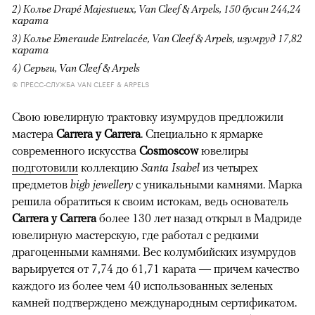
2) Колье Drapé Majestueux, Van Cleef & Arpels, 150 бусин 244,24
карата
3) Колье Emeraude Entrelacée, Van Cleef & Arpels, изумруд 17,82
карата
4) Серьги, Van Cleef & Arpels
© ПРЕСС-СЛУЖБА VAN CLEEF & ARPELS
Свою ювелирную трактовку изумрудов предложили
мастера
Carrera y Carrera
. Специально к ярмарке
современного искусства
Cosmoscow
ювелиры
подготовили
коллекцию
Santa Isabel
из четырех
предметов
high jewellery
c уникальными камнями. Марка
решила обратиться к своим истокам, ведь основатель
Carrera y Carrera
более 130 лет назад открыл в Мадриде
ювелирную мастерскую, где работал с редкими
драгоценными камнями. Вес колумбийских изумрудов
варьируется от 7,74 до 61,71 карата — причем качество
каждого из более чем 40 использованных зеленых
камней подтверждено международным сертификатом.