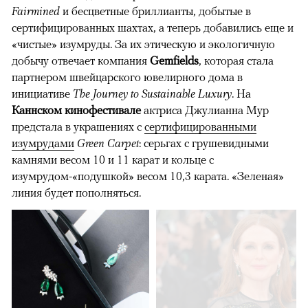
Fairmined
и бесцветные бриллианты, добытые в
сертифицированных шахтах, а теперь добавились еще и
«чистые» изумруды. За их этическую и экологичную
добычу отвечает компания
Gemfields
, которая стала
партнером швейцарского ювелирного дома в
инициативе
The Journey to Sustainable Luxury
. На
Каннском кинофестивале
актриса Джулианна Мур
предстала в украшениях с
сертифицированными
изумрудами
Green Carpet
: серьгах с грушевидными
камнями весом 10 и 11 карат и кольце с
изумрудом-«подушкой» весом 10,3 карата. «Зеленая»
линия будет пополняться.