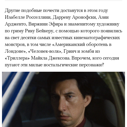
Другие подобные почести достанутся в этом году
Изабелле Росселлини, Даррену Аронофски, Азии
Ардженто, Виржини Эфира и знаменитому художнику
по гриму Рику Бейкеру, с помощью которого появились
на свет десятки самых известных кинематографических
монстров, в том числе «Американский оборотень в
Лондоне», «Человек-волк», Гринч и зомби из
«Триллера» Майкла Джексона. Впрочем, кого сегодня
пугают эти милые ностальгические персонажи?