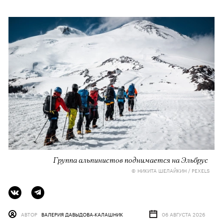
Группа альпинистов поднимается на Эльбрус
© НИКИТА ШЕЛАЙКИН / PEXELS
АВТОР
ВАЛЕРИЯ ДАВЫДОВА-КАЛАШНИК
06 АВГУСТА 2026