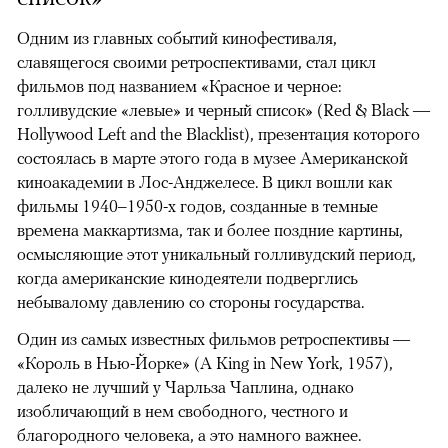
Одним из главных событий кинофестиваля,
славящегося своими ретроспективами, стал цикл
фильмов под названием «Красное и черное:
голливудские «левые» и черный список» (Red & Black —
Hollywood Left and the Blacklist), презентация которого
состоялась в марте этого года в музее Американской
киноакадемии в Лос-Анджелесе. В цикл вошли как
фильмы 1940–1950-х годов, созданные в темные
времена маккартизма, так и более поздние картины,
осмысляющие этот уникальный голливудский период,
когда американские кинодеятели подверглись
небывалому давлению со стороны государства.
Один из самых известных фильмов ретроспективы —
«Король в Нью-Йорке» (A King in New York, 1957),
далеко не лучший у Чарльза Чаплина, однако
изобличающий в нем свободного, честного и
благородного человека, а это намного важнее.