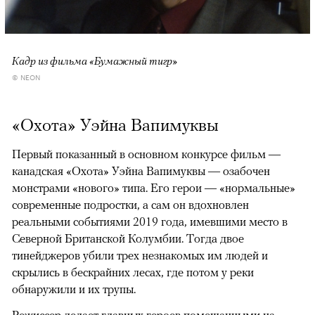
Кадр из фильма «Бумажный тигр»
© NEON
«Охота» Уэйна Вапимуквы
Первый показанный в основном конкурсе фильм —
канадская «Охота» Уэйна Вапимуквы — озабочен
монстрами «нового» типа. Его герои — «нормальные»
современные подростки, а сам он вдохновлен
реальными событиями 2019 года, имевшими место в
Северной Британской Колумбии. Тогда двое
тинейджеров убили трех незнакомых им людей и
скрылись в бескрайних лесах, где потом у реки
обнаружили и их трупы.
Режиссер делает главных героев помешанными на