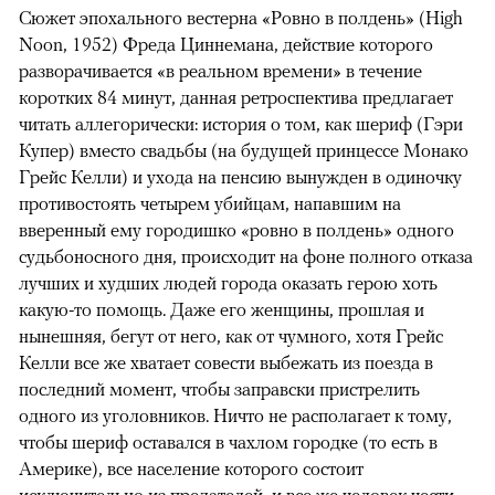
Сюжет эпохального вестерна «Ровно в полдень» (High
Noon, 1952) Фреда Циннемана, действие которого
разворачивается «в реальном времени» в течение
коротких 84 минут, данная ретроспектива предлагает
читать аллегорически: история о том, как шериф (Гэри
Купер) вместо свадьбы (на будущей принцессе Монако
Грейс Келли) и ухода на пенсию вынужден в одиночку
противостоять четырем убийцам, напавшим на
вверенный ему городишко «ровно в полдень» одного
судьбоносного дня, происходит на фоне полного отказа
лучших и худших людей города оказать герою хоть
какую-то помощь. Даже его женщины, прошлая и
нынешняя, бегут от него, как от чумного, хотя Грейс
Келли все же хватает совести выбежать из поезда в
последний момент, чтобы заправски пристрелить
одного из уголовников. Ничто не располагает к тому,
чтобы шериф оставался в чахлом городке (то есть в
Америке), все население которого состоит
исключительно из предателей, и все же человек чести