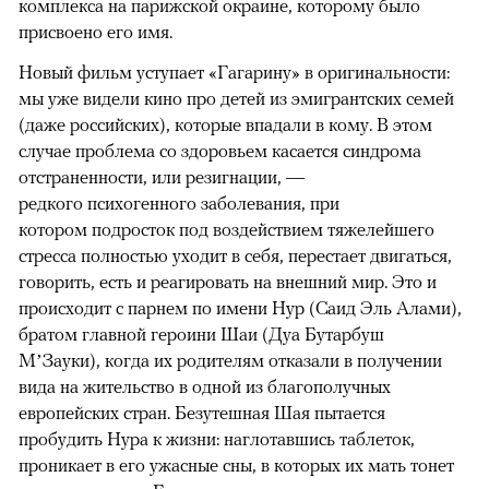
комплекса на парижской окраине, которому было
присвоено его имя.
Новый фильм уступает «Гагарину» в оригинальности:
мы уже видели кино про детей из эмигрантских семей
(даже российских), которые впадали в кому. В этом
случае проблема со здоровьем касается синдрома
отстраненности, или резигнации, —
редкого психогенного заболевания, при
котором подросток под воздействием тяжелейшего
стресса полностью уходит в себя, перестает двигаться,
говорить, есть и реагировать на внешний мир. Это и
происходит с парнем по имени Нур (Саид Эль Алами),
братом главной героини Шаи (Дуа Бутарбуш
М’Зауки), когда их родителям отказали в получении
вида на жительство в одной из благополучных
европейских стран. Безутешная Шая пытается
пробудить Нура к жизни: наглотавшись таблеток,
проникает в его ужасные сны, в которых их мать тонет