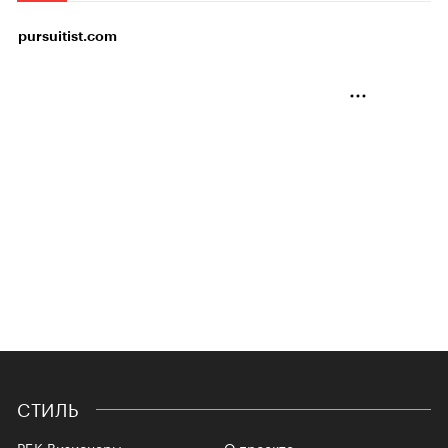
pursuitist.com
СТИЛЬ
РБК Визионеры
О проекте