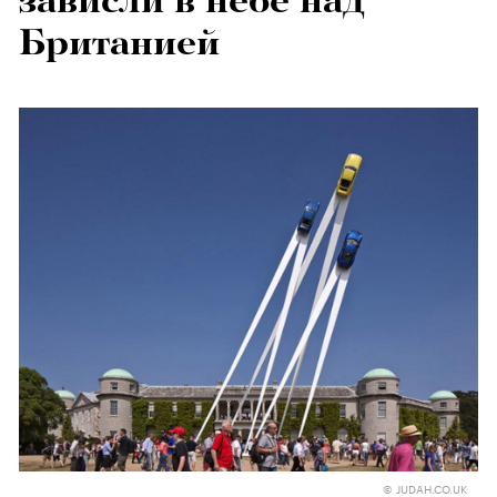
зависли в небе над
Британией
© JUDAH.CO.UK