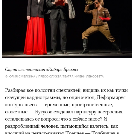
Сцена из спектакля «Кабаре Брехт»
© ЮЛИЯ СМЕЛКИНА / ПРЕСС-СЛУЖБА ТЕАТРА ИМЕНИ ЛЕНСОВЕТА
Разбирая все полсотни спектаклей, видишь их как точки
скачущей кардиограммы, но один метод. Деформируя
контуры пьесы — временные, пространственные,
сюжетные — Бутусов создавал партитуру настроения,
отталкиваясь от вопроса: что я сейчас такое? Я —
раздробленный человек, пытающийся взлететь, как
висящий на петлях-канатах Треплев — Трибунцев в