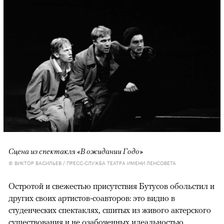
Сцена из спектакля «В ожидании Годо»
© ВИКТОР ВАСИЛЬЕВ / ПРЕСС-СЛУЖБА ТЕАТРА ИМЕНИ ЛЕНСОВЕТА
Остротой и свежестью присутствия Бутусов обольстил и
других своих артистов-соавторов: это видно в
студенческих спектаклях, сшитых из живого актерского
существования и не озабоченных идеальностью