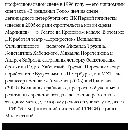
профессиональной сцене в 1996 году — его дипломный
спектакль «В ожидании Годо» шел на сцене
легендарного петербургского ДК Первой пятилетки
(снесен в 2005-м ради строительства новой сцены
Мариинки) — в Театре на Крюковом канале. В этом же
ДК работал театр «Перекресток» Вениамина
Фильштинского — педагога Михаила Трухина,
Константина Хабенского, Михаила Пореченкова и
Андрея Зиброва, сыгравших четверку беккетовских
бродяг в «Годо». Хабенский, Трухин, Пореченков еще
поработают с Бутусовым и в Петербурге, и в МХТ, где
режиссер поставит «Гамлета» (2005) и «Иванова»
(2009). Компания драйвовых, прекрасно обученных и
реактивных артистов всегда с легкостью работала в
этюдном методе, которому режиссер учился у педагога
ЛГИТМИКа (нынешний питерский РГИСИ) Ирины
Малочевской.