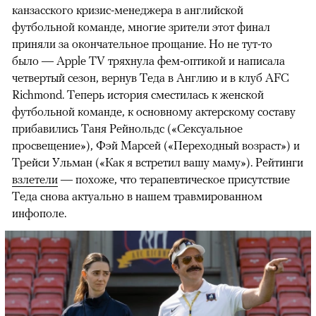
канзасского кризис-менеджера в английской
футбольной команде, многие зрители этот финал
приняли за окончательное прощание. Но не тут-то
было — Apple TV тряхнула фем-оптикой и написала
четвертый сезон, вернув Теда в Англию и в клуб AFC
Richmond. Теперь история сместилась к женской
футбольной команде, к основному актерскому составу
прибавились Таня Рейнольдс («Сексуальное
просвещение»), Фэй Марсей («Переходный возраст») и
00:00
/
00:00
Трейси Ульман («Как я встретил вашу маму»). Рейтинги
взлетели
— похоже, что терапевтическое присутствие
Теда снова актуально в нашем травмированном
инфополе.