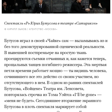
Спектакль «Р» Юрия Бутусова в театре «Сатирикон»
© КИРИЛЛ ЗЫКОВ / АГЕНТСТВО «МОСКВА»
Бутусов играл в своей «Чайке» сам — выламываясь из и
без того деконструированной сценической реальности.
В нынешней постпремьере на простую ткань
проецируются съемки отчаянных и, как кажется теперь,
прощальных танцев погибшего режиссера. Эта мертвая
петля времени работает мощно — ты видишь человека,
сочинившего все это действо со своим участием, но
отсутствующего в нем. В одном из ранних спектаклей
Бутусова, «Войцеке» Театра им. Ленсовета,
повторялась строчка из Тома Уэйтса «I’ll be gone» —
«меня не будет». Сегодняшнее вторжение экранного
Бутусова в плоть спектакля маркирует собой