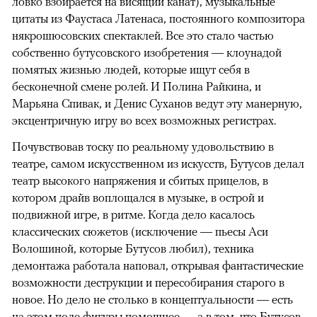
ловко взбирается на висящий канат), музыкальные
цитаты из Фаустаса Латенаса, постоянного композитора
някрошюсовских спектаклей. Все это стало частью
собственно бутусовского изобретения — клоунадой
помятых жизнью людей, которые ищут себя в
бесконечной смене ролей. И Полина Райкина, и
Марьяна Спивак, и Денис Суханов ведут эту манерную,
эксцентричную игру во всех возможных регистрах.
Почувствовав тоску по реальному удовольствию в
театре, самом искусственном из искусств, Бутусов делал
театр высокого напряжения и сбитых прицелов, в
котором драйв воплощался в музыке, в острой и
подвижной игре, в ритме. Когда дело касалось
классических сюжетов (исключение — пьесы Аси
Волошиной, которые Бутусов любил), техника
демонтажа работала наповал, открывая фантастические
возможности деструкции и пересобирания старого в
новое. Но дело не столько в концептуальности — есть
на этом поле фигуры помощнее — а в том, что Бутусов