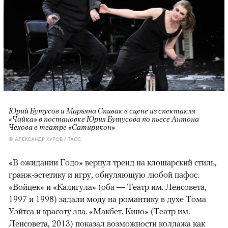
Юрий Бутусов и Марьяна Спивак в сцене из спектакля
«Чайка» в постановке Юрия Бутусова по пьесе Антона
Чехова в театре «Сатирикон»
© АЛЕКСАНДР КУРОВ / ТАСС
«В ожидании Годо» вернул тренд на клошарский стиль,
гранж-эстетику и игру, обнуляющую любой пафос.
«Войцек» и «Калигула» (оба — Театр им. Ленсовета,
1997 и 1998) задали моду на романтику в духе Тома
Уэйтса и красоту зла. «Макбет. Кино» (Театр им.
Ленсовета, 2013) показал возможности коллажа как