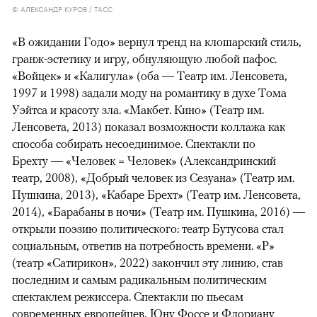
© АЛЕКСАНДР КУРОВ / ТАСС
«В ожидании Годо» вернул тренд на клошарский стиль,
гранж-эстетику и игру, обнуляющую любой пафос.
«Войцек» и «Калигула» (оба — Театр им. Ленсовета,
1997 и 1998) задали моду на романтику в духе Тома
Уэйтса и красоту зла. «Макбет. Кино» (Театр им.
Ленсовета, 2013) показал возможности коллажа как
способа собирать несоединимое. Спектакли по
Брехту — «Человек = Человек» (Александринский
театр, 2008), «Добрый человек из Сезуана» (Театр им.
Пушкина, 2013), «Кабаре Брехт» (Театр им. Ленсовета,
2014), «Барабаны в ночи» (Театр им. Пушкина, 2016) —
открыли поэзию политического: театр Бутусова стал
социальным, ответив на потребность времени. «Р»
(театр «Сатирикон», 2022) закончил эту линию, став
последним и самым радикальным политическим
спектаклем режиссера. Спектакли по пьесам
современных европейцев, Юну Фоссе и Флориану