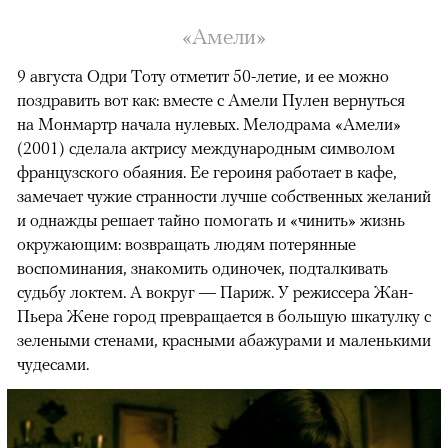
«Амели»
9 августа Одри Тоту отметит 50-летие, и ее можно
поздравить вот как: вместе с Амели Пулен вернуться
на Монмартр начала нулевых. Мелодрама «Амели»
(2001) сделала актрису международным символом
французского обаяния. Ее героиня работает в кафе,
замечает чужие странности лучше собственных желаний
и однажды решает тайно помогать и «чинить» жизнь
окружающим: возвращать людям потерянные
воспоминания, знакомить одиночек, подталкивать
судьбу локтем. А вокруг — Париж. У режиссера Жан-
Пьера Жене город превращается в большую шкатулку с
зелеными стенами, красными абажурами и маленькими
чудесами.