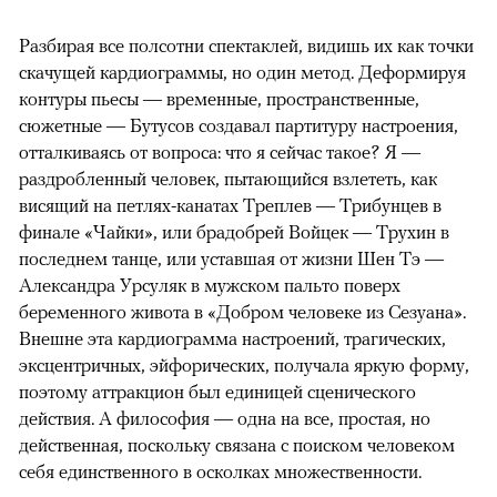
Разбирая все полсотни спектаклей, видишь их как точки
скачущей кардиограммы, но один метод. Деформируя
контуры пьесы — временные, пространственные,
сюжетные — Бутусов создавал партитуру настроения,
отталкиваясь от вопроса: что я сейчас такое? Я —
раздробленный человек, пытающийся взлететь, как
висящий на петлях-канатах Треплев — Трибунцев в
финале «Чайки», или брадобрей Войцек — Трухин в
последнем танце, или уставшая от жизни Шен Тэ —
Александра Урсуляк в мужском пальто поверх
беременного живота в «Добром человеке из Сезуана».
Внешне эта кардиограмма настроений, трагических,
эксцентричных, эйфорических, получала яркую форму,
поэтому аттракцион был единицей сценического
действия. А философия — одна на все, простая, но
действенная, поскольку связана с поиском человеком
себя единственного в осколках множественности.