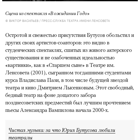
Сцена из спектакля «В ожидании Годо»
© ВИКТОР ВАСИЛЬЕВ / ПРЕСС-СЛУЖБА ТЕАТРА ИМЕНИ ЛЕНСОВЕТА
Остротой и свежестью присутствия Бутусов обольстил и
других своих артистов-соавторов: это видно в
студенческих спектаклях, сшитых из живого актерского
существования и не озабоченных идеальностью
«картинки», как в «Старшем сыне» в Театре им.
Ленсовета (2001), сыгранном тогдашними студентами
курса Владислава Пази, в том числе будущей звездой
театра и кино Дмитрием Лысенковым. Этот свободный,
бедный театр на фоне дощатого забора
позднесоветских предместий был лучшим прочтением
пьесы Александра Вампилова начала 2000-х.
Чистая музыка: за что Юрия Бутусова любили
театралы