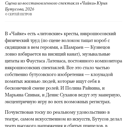
Сцена из восстановленного спектакля «Чайка» Юрия
Бутусова, 2026
© СЕРГЕЙ ПЕТРОВ
В «Чайке» есть «литовские» кресты, някрошюсовский
физический труд (по сцене волоком тащат короб с
сидящими в нем героями, а Шамраев — Кузнецов
ловко взбирается на висящий канат), музыкальные
цитаты из Фаустаса Латенаса, постоянного композитора
някрошюсовских спектаклей. Все это стало частью
собственно бутусовского изобретения — клоунадой
помятых жизнью людей, которые ищут себя в
бесконечной смене ролей. И Полина Райкина, и
Марьяна Спивак, и Денис Суханов ведут эту манерную,
эксцентричную игру во всех возможных регистрах.
Почувствовав тоску по реальному удовольствию в
театре, самом искусственном из искусств, Бутусов делал
театр высокого напряжения и сбитых прицелов, в