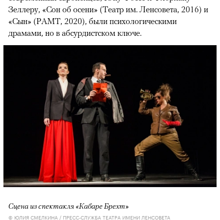
Зеллеру, «Сон об осени» (Театр им. Ленсовета, 2016) и
«Сын» (РАМТ, 2020), были психологическими
драмами, но в абсурдистском ключе.
Сцена из спектакля «Кабаре Брехт»
© ЮЛИЯ СМЕЛКИНА / ПРЕСС-СЛУЖБА ТЕАТРА ИМЕНИ ЛЕНСОВЕТА