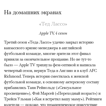
На домашних экранах
«Тед Лассо»
Apple TV, 4 сезон
Третий сезон «Теда Лассо» удачно закрыл историю
канзасского кризис-менеджера в английской
футбольной команде, многие зрители этот финал
приняли за окончательное прощание. Но не тут-то
было — Apple TV тряхнула фем-оптикой и написала
четвертый сезон, вернув Теда в Англию и в клуб AFC
Richmond. Теперь история сместилась к женской
футбольной команде, к основному актерскому составу
прибавились Таня Рейнольдс («Сексуальное
просвещение»), Фэй Марсей («Переходный возраст») и
00:00
/
00:00
Трейси Ульман («Как я встретил вашу маму»). Рейтинги
взлетели
— похоже, что терапевтическое присутствие