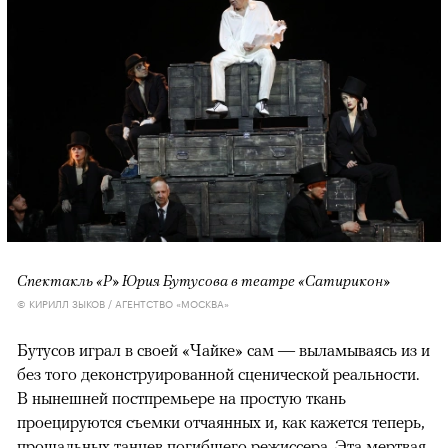
Спектакль «Р» Юрия Бутусова в театре «Сатирикон»
© КИРИЛЛ ЗЫКОВ / АГЕНТСТВО «МОСКВА»
Бутусов играл в своей «Чайке» сам — выламываясь из и
без того деконструированной сценической реальности.
В нынешней постпремьере на простую ткань
проецируются съемки отчаянных и, как кажется теперь,
прощальных танцев погибшего режиссера. Эта мертвая