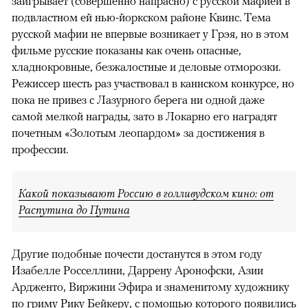
заигрывает (совершенно напрасно) с русской мафией в
подвластном ей нью-йоркском районе Квинс. Тема
русской мафии не впервые возникает у Грэя, но в этом
фильме русские показаны как очень опасные,
хладнокровные, безжалостные и деловые отморозки.
Режиссер шесть раз участвовал в каннском конкурсе, но
пока не привез с Лазурного берега ни одной даже
самой мелкой награды, зато в Локарно его наградят
почетным «Золотым леопардом» за достижения в
профессии.
Какой показывают Россию в голливудском кино: от
Распутина до Путина
Другие подобные почести достанутся в этом году
Изабелле Росселлини, Даррену Аронофски, Азии
Ардженто, Виржини Эфира и знаменитому художнику
по гриму Рику Бейкеру, с помощью которого появились