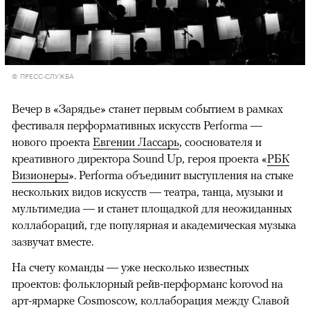
© ПРЕСС-СЛУЖБА
Вечер в «Зарядье» станет первым событием в рамках
фестиваля перформативных искусств Performa —
нового проекта
Евгении Лассарь
, сооснователя и
креативного директора Sound Up, героя проекта «
РБК
Визионеры
». Performa объединит выступления на стыке
нескольких видов искусств — театра, танца, музыки и
мультимедиа — и станет площадкой для неожиданных
коллабораций, где популярная и академическая музыка
зазвучат вместе.
00:00
/
00:00
На счету команды — уже несколько известных
проектов: фольклорный рейв-перформанс korovod на
арт-ярмарке Cosmoscow, коллаборация между Славой