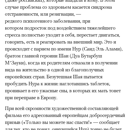
(даже российских), которые впадали в кому. В этом
случае проблема со здоровьем касается синдрома
отстраненности, или резигнации, —
редкого психогенного заболевания, при
котором подросток под воздействием тяжелейшего
стресса полностью уходит в себя, перестает двигаться,
говорить, есть и реагировать на внешний мир. Это и
происходит с парнем по имени Нур (Саид Эль Алами),
братом главной героини Шаи (Дуа Бутарбуш
М’Зауки), когда их родителям отказали в получении
вида на жительство в одной из благополучных
европейских стран. Безутешная Шая пытается
пробудить Нура к жизни: наглотавшись таблеток,
проникает в его ужасные сны, в которых их мать тонет
при переправе в Европу.
При всей скромности художественной составляющей
фильма его адресованный европейцам добросердечный
призыв («Только вы можете нас спасти!» — сообщает
для тех, кто не понял, очнувшийся Нур) точно не будет