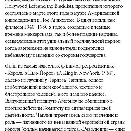
Hollywood Left and the Blacklist), презентация которого
состоялась в марте этого года в музее Американской
киноакадемии в Лос-Анджелесе. В цикл вошли как
фильмы 1940–1950-х годов, созданные в темные
времена маккартизма, так и более поздние картины,
осмысляющие этот уникальный голливудский период,
когда американские кинодеятели подверглись
небывалому давлению со стороны государства.
Один из самых известных фильмов ретроспективы —
«Король в Нью-Йорке» (A King in New York, 1957),
далеко не лучший у Чарльза Чаплина, однако
изобличающий в нем свободного, честного и
благородного человека, а это намного важнее.
Вынужденный покинуть Америку по обвинению в
противодействии Комитету по антиамериканской
деятельности, Чаплин играет здесь свою последнюю
роль — изгнанного из неназванной европейской страны
короля (фильм начинается с титра: «Революции — одно