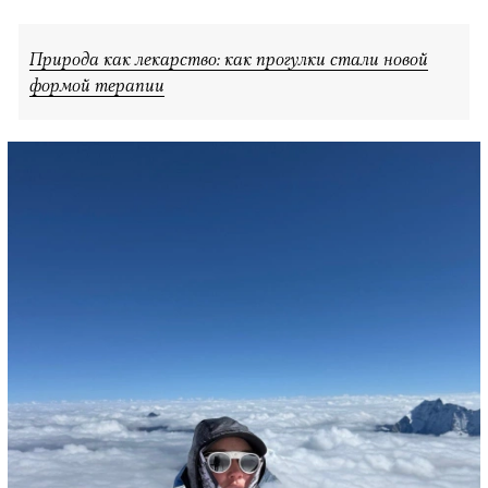
Природа как лекарство: как прогулки стали новой
формой терапии