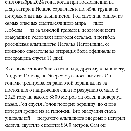
стал октябрь 2024 года, когда при восхождении на
Дхаулагири в Непале
сорвалась и погибла
группа из
пятерых опытных альпинистов. Год спустя на одном из
самых опасных семитысячников мира — пике
Победы — из-за тяжелой травмы и невозможности
эвакуации в условиях непогоды
осталась и погибла
российская альпинистка Наталья Наговицина; ее
поисково-спасательная операция была официально
прекращена спустя 11 дней.
В отличие от погибшего непальца, другому альпинисту,
Андрею Голову, на Эвересте удалось выжить. Он
годами тренировался ради этой вершины, из-за
постоянного напряжения едва не разрушив семью. В
2023 году на высоте 8300 метров он
ослеп
и повернул
назад. Год спустя Голов покорил вершину, но снова
потерял зрение из-за гипоксии. Его эвакуация стала
уникальной — незрячего альпиниста впервые в истории
смогли спустить с высоты 8600 метров. Сам он