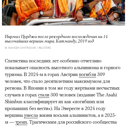
Нирмал Пурджа после рекордного восхождения на 14
высочайших вершин мира. Катманду, 2019 год
© NAVESH CHITRAKAR / REUTERS
Статистика последних лет особенно отчетливо
показывает опасность высотного альпинизма и горного
туризма. В 2024-м в горах Австрии
погибли
309
человек, что стало десятилетним максимумом для
региона. В Японии в том же году жертвами несчастных
случаев в горах
стали
300 человек (издание The Asahi
Shimbun классифицирует их как «погибших или
пропавших без вести»). На Эвересте в 2024 году
вершина
унесла
жизни восьми альпинистов, а в 2025-
м —
троих
. Трагическим для российского сообщества