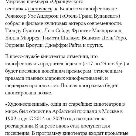
Мировая премьера «Французского
вестника»
состоялась
на Каннском кинофестивале.
Режиссер Уэс Андерсон («Отель Гранд Будапешт»)
собрал в фильме культовых актеров современности:
Тильду Суинтон, Лею Сейду, Фрэнсис Макдорманд,
Билла Мюррея, Тимоти Шаламе, Бенисио Дель Торо,
Эдриена Броуди, Джеффри Райта и других.
В пресс-службе кинотеатра отметили, что
кинофестиваль продлится неделю (с 17 по 24 ноября) и
будет посвящен новейшим премьерам, отмеченным
призами главных мировых кинофестивалей, и
шедеврам прошлых лет. Полная программа будет
анонсирована позже.
«Художественный», один из старейших кинотеатров в
мире, был открыт на Арбатской площади в Москве в
1909 году. С 2014 по 2020 года находился на
реставрации. В апреле вновь стал доступен для
посещения. В программу кинотеатра входят прокатные