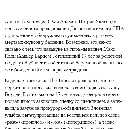
Анна и Том Боуден (Эми Адамс и Патрик Уилсон) в
день семейного празднования Дня независимости США
с удивлением обнаруживают уложенных в рядочек
мертвых скунсов у бассейна. Возможно, это как-то
связано с тем, что накануне из тюрьмы вышел Макс
Кэди (Хавьер Бардем), отсидевший 17 лет за решеткой
по делу об убийстве собственной беременной жены, но
освобожденный из-за пересмотра дела.
Кэди дает интервью The Times и признается, что не
держит ни на кого зла, включая своего адвоката, Анну
Боуден. Вот только она 17 лет назад уговорила своего
подзащитного заключить сделку со следствием, а затем
вышла замуж за прокурора-обвинителя. Зловещая
улыбка, вытатуированные на костяшках пальцев слова
«past» («прошлое») и «lost» («потерянное»), а также
блеск неестественно зеленых (спасибо линзам) глаз