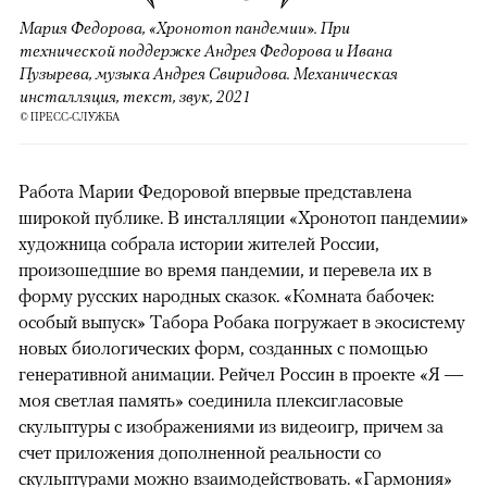
Мария Федорова, «Хронотоп пандемии». При
технической поддержке Андрея Федорова и Ивана
Пузырева, музыка Андрея Свиридова. Механическая
инсталляция, текст, звук, 2021
© ПРЕСС-СЛУЖБА
Работа Марии Федоровой впервые представлена
широкой публике. В инсталляции «Хронотоп пандемии»
художница собрала истории жителей России,
произошедшие во время пандемии, и перевела их в
форму русских народных сказок. «Комната бабочек:
особый выпуск» Табора Робака погружает в экосистему
новых биологических форм, созданных с помощью
генеративной анимации. Рейчел Россин в проекте «Я —
моя светлая память» соединила плексигласовые
скульптуры с изображениями из видеоигр, причем за
00:00
/
00:00
счет приложения дополненной реальности со
скульптурами можно взаимодействовать. «Гармония»