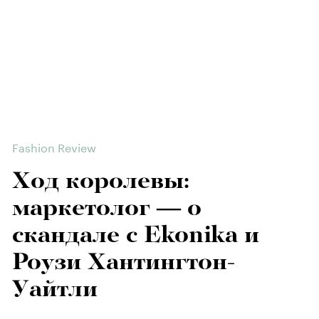
Fashion Review
Ход королевы:
маркетолог — о
скандале с Ekonika и
Роузи Хантингтон-
Уайтли