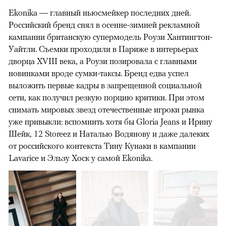
Ekonika — главный ньюсмейкер последних дней.
Российский бренд снял в осенне-зимней рекламной
кампании британскую супермодель Роузи Хантингтон-
Уайтли. Cъемки проходили в Париже в интерьерах
дворца XVIII века, а Роузи позировала с главными
новинками вроде сумки-таксы. Бренд едва успел
выложить первые кадры в запрещенной социальной
сети, как получил резкую порцию критики. При этом
снимать мировых звезд отечественные игроки рынка
уже привыкли: вспомнить хотя бы Gloria Jeans и Ирину
Шейк, 12 Storeez и Наталью Водянову и даже далеких
от российского контекста Тину Кунаки в кампании
Lavarice и Эльзу Хоск у самой Ekonika.