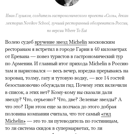
Иван Глушков, создатель гастрономического проекта «Соль»,
декан
лектория Novikov School, лучший ресторанный обозреватель России,
по версии Where To Eat
Волею судеб
вручение звезд Michelin
московским
ресторанам я встретил в городе Гарни в 40 километрах
от Еревана — повез туристов в гастрономический тур
по Армении. И главный итог прихода Michelin в Россию
там и нарисовался — весь вечер, изредка прерываясь на
хоровац, толму, гату и тутовую водку, — все 14 гостей
безостановочно обсуждали гид. Почему этих включили
в список, а этих нет? Кому-кому вы сказали дали
звезду? Что, серьезно? Что, две? Зеленые звезды? А
что это? При этом еще за полчаса до этого добрая
половина компании считала, что тот самый
«гид
Michelin»
— это то ли путеводитель по гостиницам,
то ли система скидок в супермаркетах, то ли