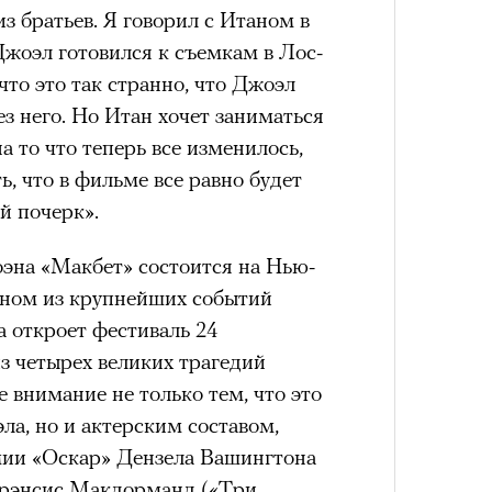
из братьев. Я говорил с Итаном в
Джоэл готовился к съемкам в Лос-
 что это так странно, что Джоэл
з него. Но Итан хочет заниматься
 то что теперь все изменилось,
ь, что в фильме все равно будет
й почерк».
эна «Макбет» состоится на Нью-
дном из крупнейших событий
а откроет фестиваль 24
з четырех великих трагедий
внимание не только тем, что это
а, но и актерским составом,
ии «Оскар» Дензела Вашингтона
Фрэнсис Макдорманд («Три