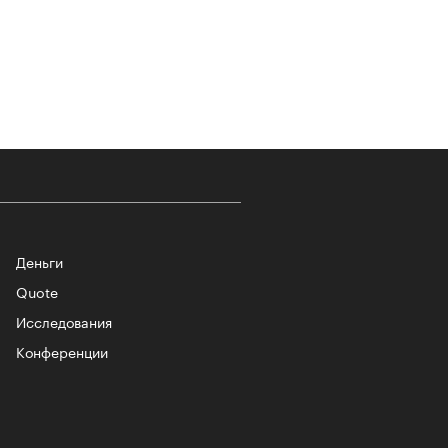
т ли человек прожить 180 лет:
ает Станислав Скакун
Деньги
Quote
Исследования
лаборации, которые нельзя
стить
Конференции