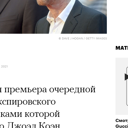
© DAVE J HOGAN / GETTY IMAGES
МАТ
 2021
я премьера очередной
кспировского
мками которой
Смот
ко Джоэл Коэн
Gucci