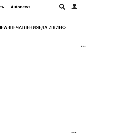
ть
Autonews
К Образование
IEW
ВПЕЧАТЛЕНИЯ
ЕДА И ВИНО
д
Стиль
Крипто
и
Франшизы
Газета
ов
Политика
ты