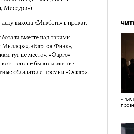
, Миссури»).
 дату выхода «Макбета» в прокат.
ЧИТ
аботали вместе над такими
к Миллера», «Бартон Финк»,
ам тут не место», «Фарго»,
, которого не было» и многих
тные обладатели премии «Оскар».
«РБК 
пров