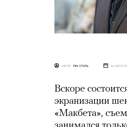
АВТОР
РБК СТИЛЬ
04 АВГУСТА
Вскоре состоитс
экранизации ше
«Макбета», съе
занимался толь