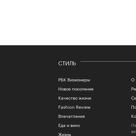
СТИЛЬ
РБК Визионеры
О 
Новое поколение
Р
Качество жизни
Ск
Fashion Review
По
Впечатления
Ко
Еда и вино
Пе
в
Жизнь