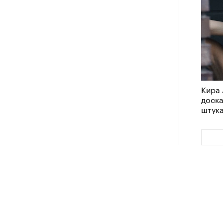
Кира 
доск
штук