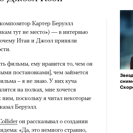
композитор Картер Беруэлл
икам тут не место») — в интервью
почему Итан и Джоэл приняли
сти.
ть фильмы, ему нравится то, чем он
ными постановками], чем займется
Звез
ильма – я не знаю. У них куча
сним
Скор
лятся на полках, мне хочется
к ним, поскольку я читал некоторые
казал Беруэлл.
Collider
он рассказывал о создании
ндема: «Да, это немного странно,