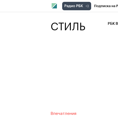
Подписка на 
РБК Компани
СТИЛЬ
РБК 
РБК Курсы
РБК Бизнес-с
Спецпроекты
Экономика
Впечатления