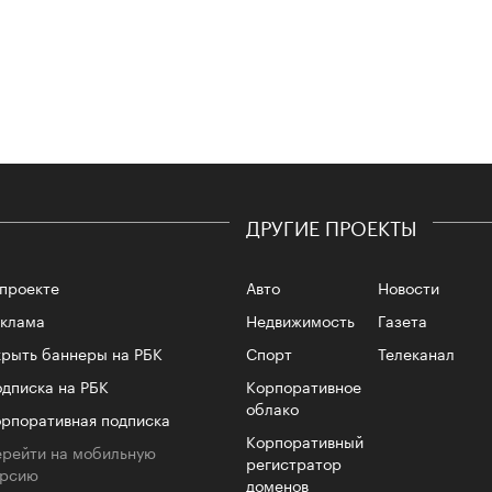
Сможе
отвеч
ДРУГИЕ ПРОЕКТЫ
проекте
Авто
Новости
еклама
Недвижимость
Газета
рыть баннеры на РБК
Спорт
Телеканал
4 кол
пропу
дписка на РБК
Корпоративное
облако
рпоративная подписка
Корпоративный
рейти на мобильную
регистратор
ерсию
доменов