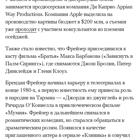
занимается продюсерская компания Ди Каприо Appian
Way Productions. Компания Apple выделила на
производство картины бюджет в $200 млн, а съемки
уже
проходят
с участием консультантов из племени
осейджей.
Также стало известно, что Фрейзер присоединился к
касту фильма «Братья» Макса Барбакова («Зависнуть в
Палм-Спрингс»), где снимаются Джош Бролин, Питер
Динклейдж и Гленн Клоуз.
Брендан Фрейзер начинал карьеру в телесериалах в
конце 1980-х, а первую известность ему принесла роль
в пародии на Тарзана — «Джордж из джунглей» и роль
Ричарда О’Коннелла в приключенческом фильме
«Мумия». Фрейзер в дальнейшем снимался в
романтических комедиях, но старался обращаться к
драматическим ролям. Появился в качестве
приглашенного актера в сериале «Клиника» и озвучил