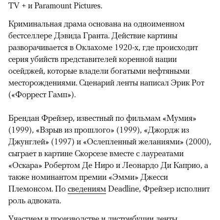
TV + и Paramount Pictures.
Криминальная драма основана на одноименном
бестселлере Дэвида Гранта. Действие картины
разворачивается в Оклахоме 1920-х, где происходит
серия убийств представителей коренной нации
осейджей, которые владели богатыми нефтяными
месторождениями. Сценарий ленты написал Эрик Рот
(«Форрест Гамп»).
Брендан Фрейзер, известный по фильмам «Мумия»
(1999), «Взрыв из прошлого» (1999), «Джордж из
Джунглей» (1997) и «Ослепленный желаниями» (2000),
сыграет в картине Скорсезе вместе с лауреатами
«Оскара» Робертом Де Ниро и Леонардо Ди Каприо, а
также номинантом премии «Эмми» Джесси
Племонсом. По
сведениям
Deadline, Фрейзер исполнит
роль адвоката.
Участием в производстве и дистрибуции ленты