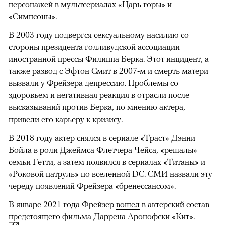
персонажей в мультсериалах «Царь горы» и
«Симпсоны».
В 2003 году подвергся сексуальному насилию со
стороны президента голливудской ассоциации
иностранной прессы Филиппа Берка. Этот инцидент, а
также развод с Эфтон Смит в 2007-м и смерть матери
вызвали у Фрейзера депрессию. Проблемы со
здоровьем и негативная реакция в отрасли после
высказываний против Берка, по мнению актера,
привели его карьеру к кризису.
В 2018 году актер снялся в сериале «Траст» Дэнни
Бойла в роли Джеймса Флетчера Чейса, «решалы»
семьи Гетти, а затем появился в сериалах «Титаны» и
«Роковой патруль» по вселенной DC. СМИ назвали эту
череду появлений Фрейзера «бренессансом».
В январе 2021 года Фрейзер
вошел
в актерский состав
предстоящего фильма Даррена Аронофски «Кит».