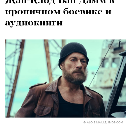
Жан-Клод Ван Дамм в
ироничном боевике и
аудиокниги
© ALOIS MAILLE, IMDB.COM