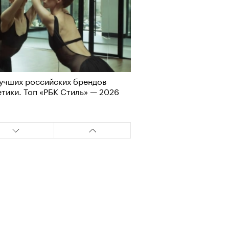
учших российских брендов
Визионеры» и masters:dom
тики. Топ «РБК Стиль» — 2026
ели первую резиденцию