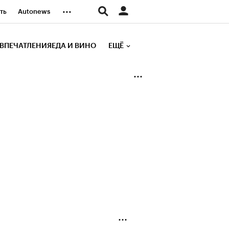
...
ть
Autonews
К Образование
ВПЕЧАТЛЕНИЯ
ЕДА И ВИНО
ЕЩЁ
д
Стиль
е рейтинги
иа
Финансы