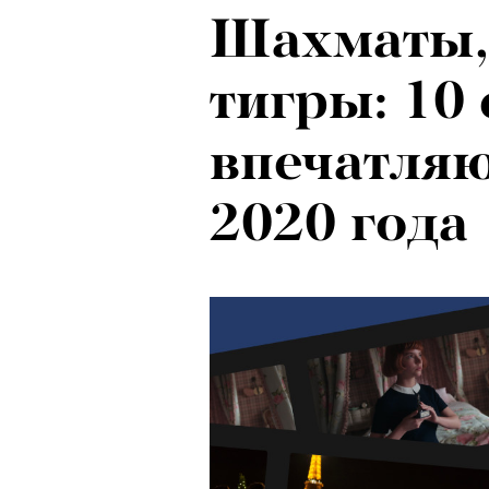
Шахматы,
Психологи
тигры: 10
почему тр
впечатля
останавли
2020 года
в горы