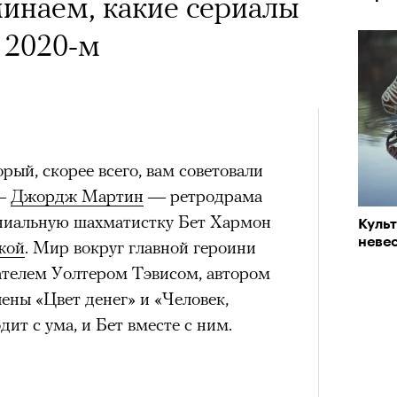
х первое восхождение в
инаем, какие сериалы
«РБК 
тера
пров
 последним, а другие
в 2020-м
сковать жизнью?
пинисты объясняют, как
еловека и почему к ней
орый, скорее всего, вам советовали
лой
 —
Джордж Мартин
— ретродрама
ениальную шахматистку Бет Хармон
Куль
невес
Поче
жой
. Мир вокруг главной героини
ателем Уолтером Тэвисом, автором
Кира 
доск
ены «Цвет денег» и «Человек,
штук
рам-канал «РБК Стиль»
ит с ума, и Бет вместе с ним.