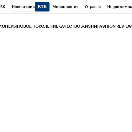
РБК
Инвестиции
Мероприятия
Отрасли
Недвижимос
и
Телеканал
РБК Вино
Спорт
Школа управления РБК
РБ
ЗИОНЕРЫ
НОВОЕ ПОКОЛЕНИЕ
КАЧЕСТВО ЖИЗНИ
FASHION REVIEW
РБК Life
Тренды
Визионеры
Национальные проекты
Горо
 Бизнес-среда
Дискуссионный клуб
Исследования
Кредитны
Газета
Спецпроекты СПб
Конференции СПб
Спецпроекты
трагентов
Политика
Экономика
Бизнес
Технологии и мед
ой валюты