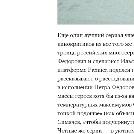
человеком, дважды покоривш
планеты без использования к
Еще один лучший сериал ушед
кинокритиков из все того же
троица российских многосер
Федорович и сценарист Илья
платформе Premier, поделен 
рассказывают о расследован
в исполнении Петра Федоров
массы героев хотя бы из-за в
температурных максимумов С
тонкой подошве» (как объяс
Симачев, «чтобы подчеркнуть
Четные же серии — в уютном