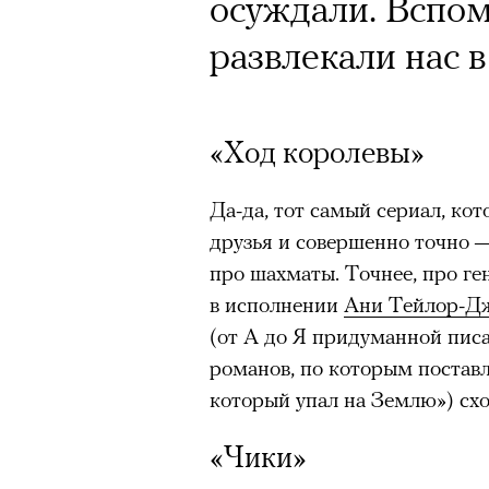
Почему для одни
осуждали. Вспом
горы становится
развлекали нас 
готовы снова ри
Психологи и аль
«Ход королевы»
высота меняет ч
Да-да, тот самый сериал, кот
тянет с новой си
друзья и совершенно точно
про шахматы. Точнее, про г
в исполнении
Ани Тейлор-Д
(от А до Я придуманной пис
романов, по которым поставл
Подписывайтесь на телег
который упал на Землю») сход
«Чики»