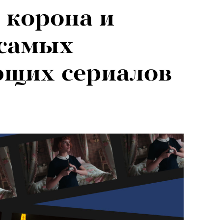
 корона и
я альпиниста:
 самых
агедии не
ющих сериалов
вают от похода