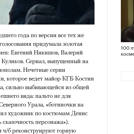
им все 14 восьмитысячников
ислорода.
шего года по версии все тех же
 голосования придумала золотая
100 л
«РБК 
иек: Евгений Никишов, Валерий
косме
пров
 Куликов. Сериал, выпущенный на
пополам. Нечетные серии
ии, которое ведет майор КГБ Костин
а, сильно выбивающейся из общей
нешнего вида: пальто не для
еверного Урала, «ботиночки на
нил художник по костюмам Денис
 сказочность персонажа»).
 ч/б реконструируют горную