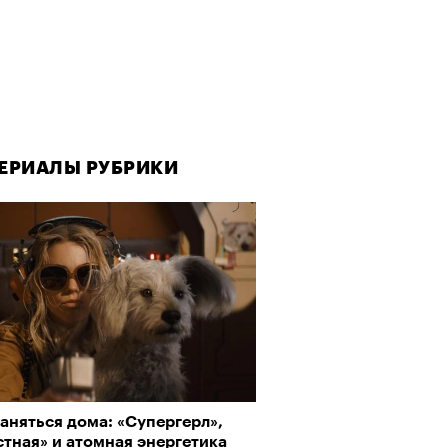
ЕРИАЛЫ РУБРИКИ
ЕРИАЛЫ РУБРИКИ
аняться дома: «Супергерл»,
да как лекарство: как
тная» и атомная энергетика
улки стали новой формой