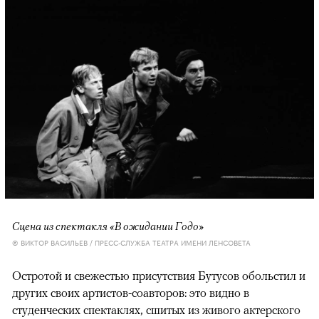
Сцена из спектакля «В ожидании Годо»
© ВИКТОР ВАСИЛЬЕВ / ПРЕСС-СЛУЖБА ТЕАТРА ИМЕНИ ЛЕНСОВЕТА
Остротой и свежестью присутствия Бутусов обольстил и
других своих артистов-соавторов: это видно в
студенческих спектаклях, сшитых из живого актерского