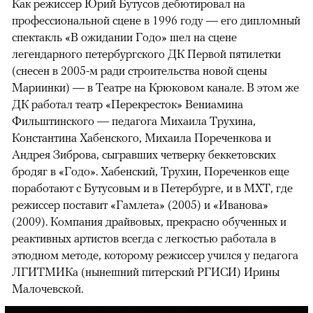
Как режиссер Юрий Бутусов дебютировал на
профессиональной сцене в 1996 году — его дипломный
спектакль «В ожидании Годо» шел на сцене
легендарного петербургского ДК Первой пятилетки
(снесен в 2005-м ради строительства новой сцены
Мариинки) — в Театре на Крюковом канале. В этом же
ДК работал театр «Перекресток» Вениамина
Фильштинского — педагога Михаила Трухина,
Константина Хабенского, Михаила Пореченкова и
Андрея Зиброва, сыгравших четверку беккетовских
бродяг в «Годо». Хабенский, Трухин, Пореченков еще
поработают с Бутусовым и в Петербурге, и в МХТ, где
режиссер поставит «Гамлета» (2005) и «Иванова»
(2009). Компания драйвовых, прекрасно обученных и
реактивных артистов всегда с легкостью работала в
этюдном методе, которому режиссер учился у педагога
ЛГИТМИКа (нынешний питерский РГИСИ) Ирины
Малочевской.