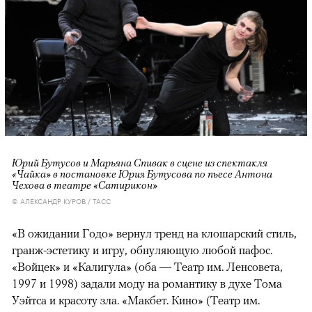
Юрий Бутусов и Марьяна Спивак в сцене из спектакля
«Чайка» в постановке Юрия Бутусова по пьесе Антона
Чехова в театре «Сатирикон»
© АЛЕКСАНДР КУРОВ / ТАСС
«В ожидании Годо» вернул тренд на клошарский стиль,
гранж-эстетику и игру, обнуляющую любой пафос.
«Войцек» и «Калигула» (оба — Театр им. Ленсовета,
1997 и 1998) задали моду на романтику в духе Тома
Уэйтса и красоту зла. «Макбет. Кино» (Театр им.