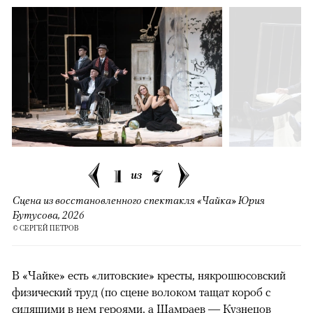
1
7
из
Сцена из восстановленного спектакля «Чайка» Юрия
Бутусова, 2026
© СЕРГЕЙ ПЕТРОВ
В «Чайке» есть «литовские» кресты, някрошюсовский
физический труд (по сцене волоком тащат короб с
сидящими в нем героями, а Шамраев — Кузнецов