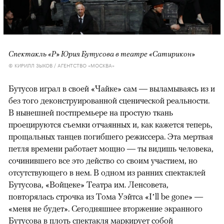
Спектакль «Р» Юрия Бутусова в театре «Сатирикон»
© КИРИЛЛ ЗЫКОВ / АГЕНТСТВО «МОСКВА»
Бутусов играл в своей «Чайке» сам — выламываясь из и
без того деконструированной сценической реальности.
В нынешней постпремьере на простую ткань
проецируются съемки отчаянных и, как кажется теперь,
прощальных танцев погибшего режиссера. Эта мертвая
петля времени работает мощно — ты видишь человека,
сочинившего все это действо со своим участием, но
отсутствующего в нем. В одном из ранних спектаклей
Бутусова, «Войцеке» Театра им. Ленсовета,
повторялась строчка из Тома Уэйтса «I’ll be gone» —
«меня не будет». Сегодняшнее вторжение экранного
Бутусова в плоть спектакля маркирует собой