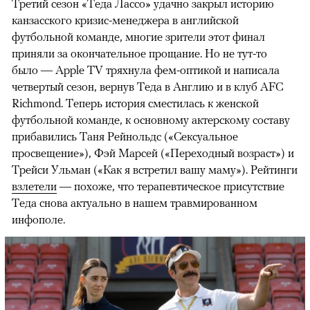
Третий сезон «Теда Лассо» удачно закрыл историю
канзасского кризис-менеджера в английской
футбольной команде, многие зрители этот финал
приняли за окончательное прощание. Но не тут-то
было — Apple TV тряхнула фем-оптикой и написала
четвертый сезон, вернув Теда в Англию и в клуб AFC
Richmond. Теперь история сместилась к женской
футбольной команде, к основному актерскому составу
прибавились Таня Рейнольдс («Сексуальное
просвещение»), Фэй Марсей («Переходный возраст») и
00:00
/
00:00
Трейси Ульман («Как я встретил вашу маму»). Рейтинги
взлетели
— похоже, что терапевтическое присутствие
Теда снова актуально в нашем травмированном
инфополе.