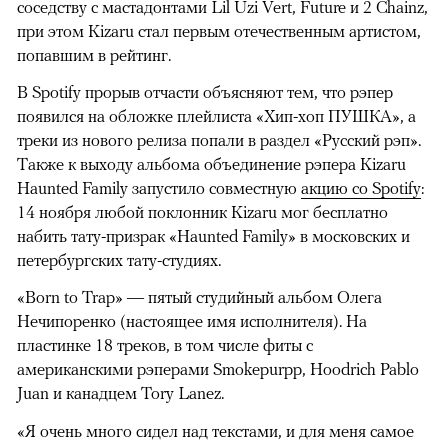
соседству с мастадонтами Lil Uzi Vert, Future и 2 Chainz,
при этом Kizaru стал первым отечественным артистом,
попавшим в рейтинг.
В Spotify прорыв отчасти объясняют тем, что рэпер
появился на обложке плейлиста «Хип-хоп ПУШКА», а
треки из нового релиза попали в раздел «Русский рэп».
Также к выходу альбома объединение рэпера Kizaru
Haunted Family запустило совместную
акцию со Spotify
:
14 ноября любой поклонник Kizaru мог бесплатно
набить тату-призрак «Haunted Family» в московских и
петербургских тату-студиях.
«Born to Trap» — пятый студийный альбом Олега
Нечипоренко (настоящее имя исполнителя). На
пластинке 18 треков, в том числе фиты с
американскими рэперами Smokepurpp, Hoodrich Pablo
Juan и канадцем Tory Lanez.
«Я очень много сидел над текстами, и для меня самое