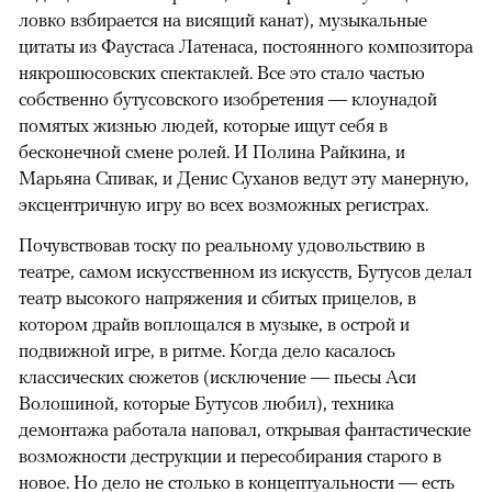
ловко взбирается на висящий канат), музыкальные
цитаты из Фаустаса Латенаса, постоянного композитора
някрошюсовских спектаклей. Все это стало частью
собственно бутусовского изобретения — клоунадой
помятых жизнью людей, которые ищут себя в
бесконечной смене ролей. И Полина Райкина, и
Марьяна Спивак, и Денис Суханов ведут эту манерную,
эксцентричную игру во всех возможных регистрах.
Почувствовав тоску по реальному удовольствию в
театре, самом искусственном из искусств, Бутусов делал
театр высокого напряжения и сбитых прицелов, в
котором драйв воплощался в музыке, в острой и
подвижной игре, в ритме. Когда дело касалось
классических сюжетов (исключение — пьесы Аси
Волошиной, которые Бутусов любил), техника
демонтажа работала наповал, открывая фантастические
возможности деструкции и пересобирания старого в
новое. Но дело не столько в концептуальности — есть