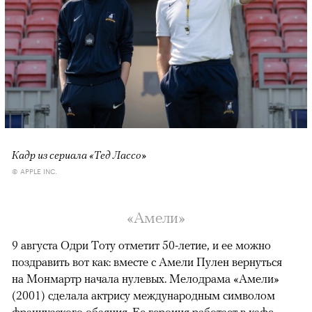
Кадр из сериала «Тед Лассо»
© APPLE INC.
«Амели»
9 августа Одри Тоту отметит 50-летие, и ее можно
поздравить вот как: вместе с Амели Пулен вернуться
на Монмартр начала нулевых. Мелодрама «Амели»
(2001) сделала актрису международным символом
французского обаяния. Ее героиня работает в кафе,