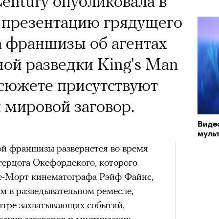
entury опубликовала в
 презентацию грядущего
 франшизы об агентах
ной разведки King's Man
сюжете присутствуют
и мировой заговор.
Виде
муль
й франшизы развернется во время
герцога Оксфордского, которого
е-Морт кинематографа Рэйф Файнс,
м в разведывательном ремесле,
нтре захватывающих событий,
еских заговоров и мистических