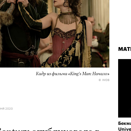
МАТ
Кадр из фильма «King's Man: Начало»
© IMDB
ЮНЯ 2020
Бекм
Unive