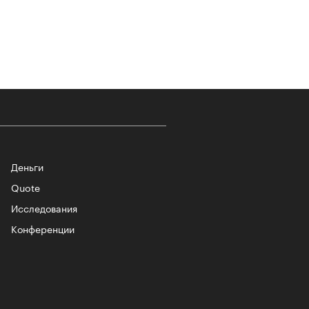
т ли человек прожить 180 лет:
ает Станислав Скакун
Деньги
Quote
Исследования
лаборации, которые нельзя
стить
Конференции