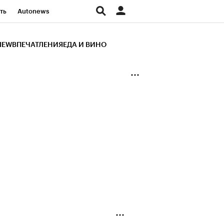
ть
Autonews
К Образование
IEW
ВПЕЧАТЛЕНИЯ
ЕДА И ВИНО
д
Стиль
Крипто
и
Франшизы
Газета
ов
Политика
ты