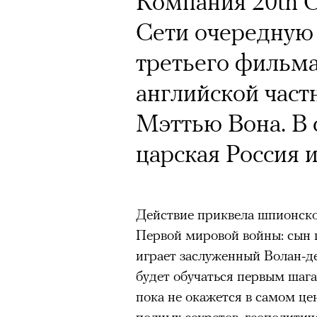
Компания 20th C
Сети очередную
третьего фильма
английской част
Мэттью Вона. В 
царская Россия 
Действие приквела шпионско
Первой мировой войны: сын 
играет заслуженный Волан-д
будет обучаться первым шага
пока не окажется в самом це
полных секретов, геополитич