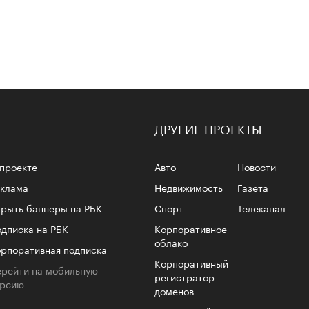
Сможе
отвеч
ДРУГИЕ ПРОЕКТЫ
проекте
Авто
Новости
еклама
Недвижимость
Газета
рыть баннеры на РБК
Спорт
Телеканал
4 кол
пропу
дписка на РБК
Корпоративное
облако
рпоративная подписка
Корпоративный
рейти на мобильную
регистратор
ерсию
доменов