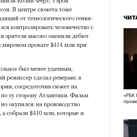
олнили Колин Ферт, Тэрон
он. В центре сюжета тоже
ходящий от технологического гения-
ЧИТ
лся контролировать человечество с
и зрители высоко оценили дебют
в мировом прокате $414 млн при
ольцо» был менее удачным,
ий режиссер сделал реверанс в
ории, сосредоточив сюжет на
«РБК 
 по ту сторону Атлантики. Фильм
пров
но окупился: на производство
 а собрали $410 млн, которые и