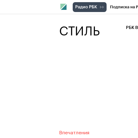
Подписка на 
РБК Компани
СТИЛЬ
РБК 
РБК Курсы
РБК Бизнес-с
Спецпроекты
Экономика
Впечатления