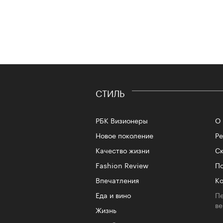
СТИЛЬ
РБК Визионеры
О 
Новое поколение
Р
Качество жизни
Ск
Fashion Review
По
Впечатления
Ко
Еда и вино
Пе
в
Жизнь