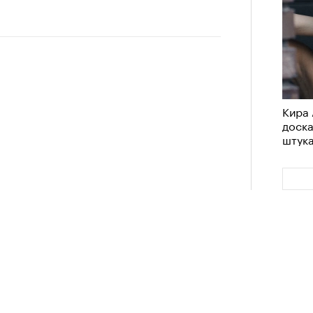
Кира 
доск
штук