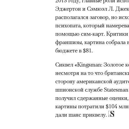
2015 году, главные роли исп
Эджертон и Сэмюэл Л. Джекс
располагался заговор, но ис
психопата, который намерева
помощью сим-карт. Критики 
франшизы, картина собрала 
бюджете в $81.
Сиквел «Kingsman: Золотое к
несмотря на то что британск
сторону американской аудит
шпионской службе Statesman
получил сдержанные оценки, 
картины потратили $104 млн,
дали шанс приквелу.