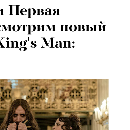
и Первая
смотрим новый
King's Man: