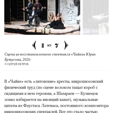
1
7
из
Сцена из восстановленного спектакля «Чайка» Юрия
Бутусова, 2026
© СЕРГЕЙ ПЕТРОВ
В «Чайке» есть «литовские» кресты, някрошюсовский
физический труд (по сцене волоком тащат короб с
сидящими в нем героями, а Шамраев — Кузнецов
ловко взбирается на висящий канат), музыкальные
цитаты из Фаустаса Латенаса, постоянного композитора
някрошюсовских спектаклей. Все это стало частью