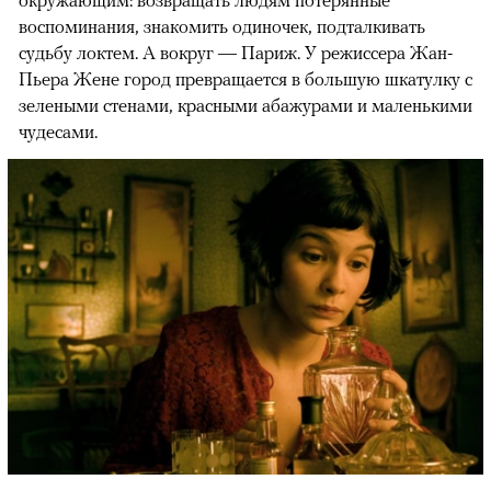
воспоминания, знакомить одиночек, подталкивать
судьбу локтем. А вокруг — Париж. У режиссера Жан-
Пьера Жене город превращается в большую шкатулку с
зелеными стенами, красными абажурами и маленькими
чудесами.