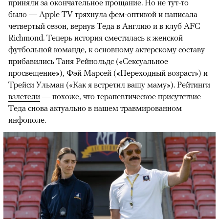
приняли за окончательное прощание. Но не тут-то
было — Apple TV тряхнула фем-оптикой и написала
четвертый сезон, вернув Теда в Англию и в клуб AFC
Richmond. Теперь история сместилась к женской
футбольной команде, к основному актерскому составу
прибавились Таня Рейнольдс («Сексуальное
просвещение»), Фэй Марсей («Переходный возраст») и
00:00
/
00:00
Трейси Ульман («Как я встретил вашу маму»). Рейтинги
взлетели
— похоже, что терапевтическое присутствие
Теда снова актуально в нашем травмированном
инфополе.