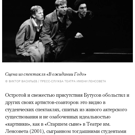
Сцена из спектакля «В ожидании Годо»
© ВИКТОР ВАСИЛЬЕВ / ПРЕСС-СЛУЖБА ТЕАТРА ИМЕНИ ЛЕНСОВЕТА
Остротой и свежестью присутствия Бутусов обольстил и
других своих артистов-соавторов: это видно в
студенческих спектаклях, сшитых из живого актерского
существования и не озабоченных идеальностью
«картинки», как в «Старшем сыне» в Театре им.
Ленсовета (2001), сыгранном тогдашними студентами