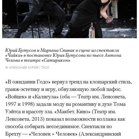
Юрий Бутусов и Марьяна Спивак в сцене из спектакля
«Чайка» в постановке Юрия Бутусова по пьесе Антона
Чехова в театре «Сатирикон»
© АЛЕКСАНДР КУРОВ / ТАСС
«В ожидании Годо» вернул тренд на клошарский стиль,
гранж-эстетику и игру, обнуляющую любой пафос.
«Войцек» и «Калигула» (оба — Театр им. Ленсовета,
1997 и 1998) задали моду на романтику в духе Тома
Уэйтса и красоту зла. «Макбет. Кино» (Театр им.
Ленсовета, 2013) показал возможности коллажа как
способа собирать несоединимое. Спектакли по
Брехту — «Человек = Человек» (Александринский