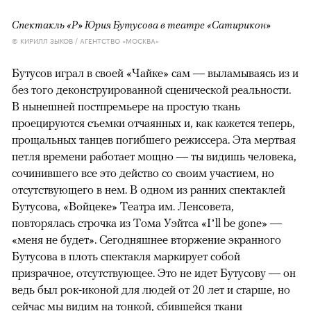
Спектакль «Р» Юрия Бутусова в театре «Сатирикон»
© КИРИЛЛ ЗЫКОВ / АГЕНТСТВО «МОСКВА»
Бутусов играл в своей «Чайке» сам — выламываясь из и
без того деконструированной сценической реальности.
В нынешней постпремьере на простую ткань
проецируются съемки отчаянных и, как кажется теперь,
прощальных танцев погибшего режиссера. Эта мертвая
петля времени работает мощно — ты видишь человека,
сочинившего все это действо со своим участием, но
отсутствующего в нем. В одном из ранних спектаклей
Бутусова, «Войцеке» Театра им. Ленсовета,
повторялась строчка из Тома Уэйтса «I’ll be gone» —
«меня не будет». Сегодняшнее вторжение экранного
Бутусова в плоть спектакля маркирует собой
призрачное, отсутствующее. Это не идет Бутусову — он
ведь был рок-иконой для людей от 20 лет и старше, но
сейчас мы видим на тонкой, сбившейся ткани