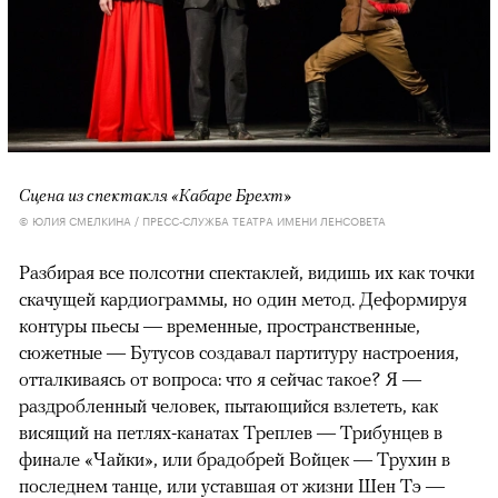
Сцена из спектакля «Кабаре Брехт»
© ЮЛИЯ СМЕЛКИНА / ПРЕСС-СЛУЖБА ТЕАТРА ИМЕНИ ЛЕНСОВЕТА
Разбирая все полсотни спектаклей, видишь их как точки
скачущей кардиограммы, но один метод. Деформируя
контуры пьесы — временные, пространственные,
сюжетные — Бутусов создавал партитуру настроения,
отталкиваясь от вопроса: что я сейчас такое? Я —
раздробленный человек, пытающийся взлететь, как
висящий на петлях-канатах Треплев — Трибунцев в
финале «Чайки», или брадобрей Войцек — Трухин в
последнем танце, или уставшая от жизни Шен Тэ —