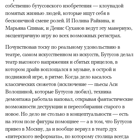
собственно бутусовского изобретения — клоунадой
помятых жизнью людей, которые ищут себя в
бесконечной смене ролей. И Полина Райкина, и
Марьяна Спивак, и Денис Суханов ведут эту манерную,
эксцентричную игру во всех возможных регистрах.
Почувствовав тоску по реальному удовольствию в
театре, самом искусственном из искусств, Бутусов делал
театр высокого напряжения и сбитых прицелов, в
котором драйв воплощался в музыке, в острой и
подвижной игре, в ритме. Когда дело касалось
классических сюжетов (исключение — пьесы Аси
Волошиной, которые Бутусов любил), техника
демонтажа работала наповал, открывая фантастические
возможности деструкции и пересобирания старого в
новое. Но дело не столько в концептуальности — есть
на этом поле фигуры помощнее — а в том, что Бутусов
привез в Москву, да и вообще вернул в театр дух
«питерского неформата», по которому столица всегда