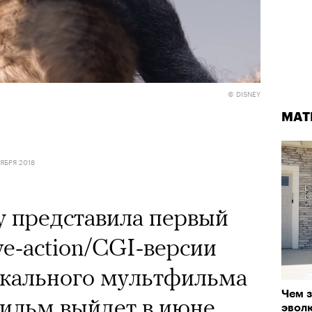
© DISNEY
МАТ
ЯБРЯ 2018
y представила первый
ve-action/CGI-версии
ыкального мультфильма
Чем з
Фильм выйдет в июне
эвол