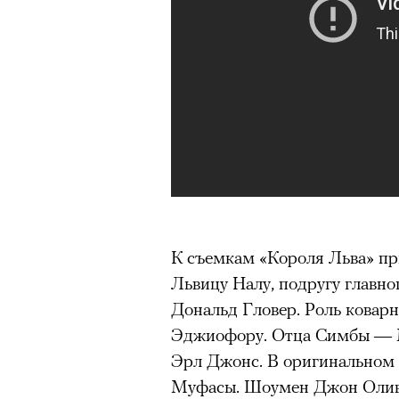
К съемкам «Короля Льва» пр
Львицу Налу, подругу главно
Дональд Гловер. Роль ковар
Эджиофору. Отца Симбы — 
Эрл Джонс. В оригинальном 
Муфасы. Шоумен Джон Оливе