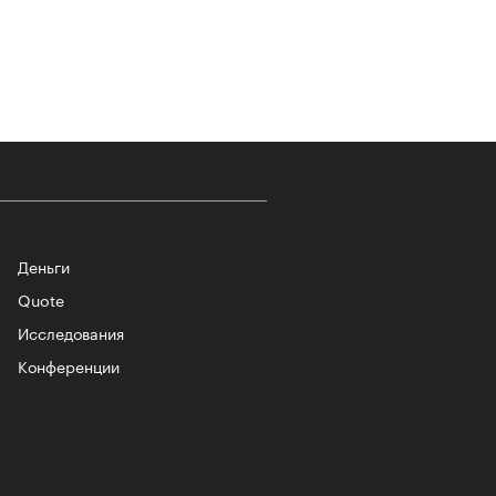
т ли человек прожить 180 лет:
ает Станислав Скакун
Деньги
Quote
Исследования
лаборации, которые нельзя
стить
Конференции