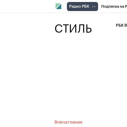
Подписка на 
РБК Компани
СТИЛЬ
РБК 
РБК Курсы
РБК Бизнес-с
Спецпроекты
Экономика
Впечатления