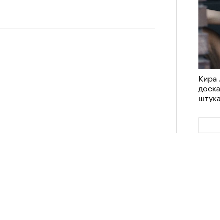
Кира 
доск
штук