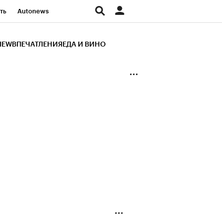
ть
Autonews
К Образование
IEW
ВПЕЧАТЛЕНИЯ
ЕДА И ВИНО
д
Стиль
Крипто
и
Франшизы
Газета
ов
Политика
ты