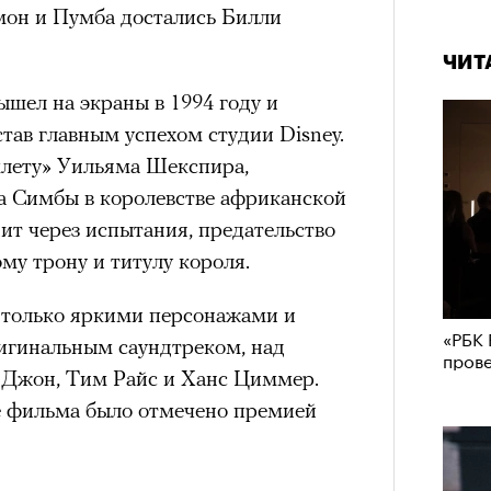
мон и Пумба достались Билли
ЧИТ
шел на экраны в 1994 году и
став главным успехом студии Disney.
млету» Уильяма Шекспира,
ка Симбы в королевстве африканской
ит через испытания, предательство
му трону и титулу короля.
 только яркими персонажами и
«РБК 
ригинальным саундтреком, над
пров
 Джон, Тим Райс и Ханс Циммер.
 фильма было отмечено премией