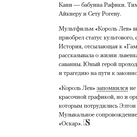
Кани — бабуина Рафики. Ти
Айкнеру и Сету Рогену.
Мультфильм «Король Лев» вы
приобрел статус культового, 
История, отсылающая к «Га
рассказывала о жизни львен
саванны. Юный герой проход
и трагедию на пути к законно
«Король Лев»
запомнился
не
красочной графикой, но и о
которым потрудились Элтон
Музыкальное сопровождение
«Оскар».