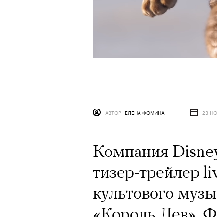
АВТОР
ЕЛЕНА ФОМИНА
23 НО
Компания Disne
тизер-трейлер li
культового муз
«Король Лев». 