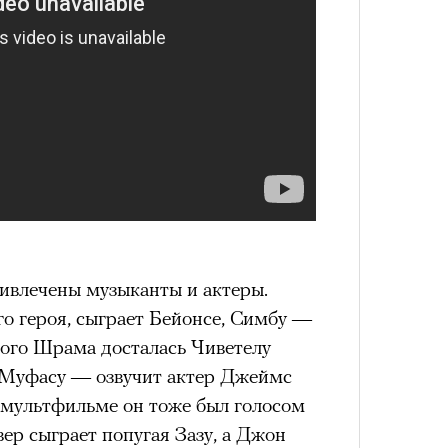
ивлечены музыканты и актеры.
го героя, сыграет Бейонсе, Симбу —
ного Шрама досталась Чиветелу
Муфасу — озвучит актер Джеймс
мультфильме он тоже был голосом
р сыграет попугая Зазу, а Джон