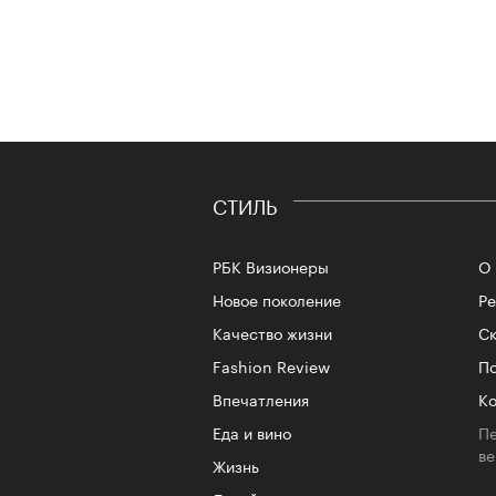
СТИЛЬ
РБК Визионеры
О 
Новое поколение
Р
Качество жизни
Ск
Fashion Review
По
Впечатления
Ко
Еда и вино
Пе
в
Жизнь