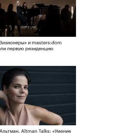
Визионеры» и masters:dom
ели первую резиденцию
т ли человек прожить 180 лет:
ает Станислав Скакун
Визионеры» и masters:dom
ели первую резиденцию
Альтман, Altman Talks: «Умение