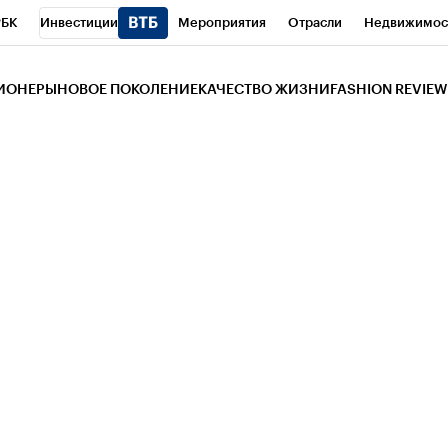
РБК
Инвестиции
Мероприятия
Отрасли
Недвижимос
и
Телеканал
РБК Вино
Спорт
Школа управления РБК
РБ
ЗИОНЕРЫ
НОВОЕ ПОКОЛЕНИЕ
КАЧЕСТВО ЖИЗНИ
FASHION REVIEW
РБК Life
Тренды
Визионеры
Национальные проекты
Горо
 Бизнес-среда
Дискуссионный клуб
Исследования
Кредитны
Газета
Спецпроекты СПб
Конференции СПб
Спецпроекты
трагентов
Политика
Экономика
Бизнес
Технологии и мед
ой валюты