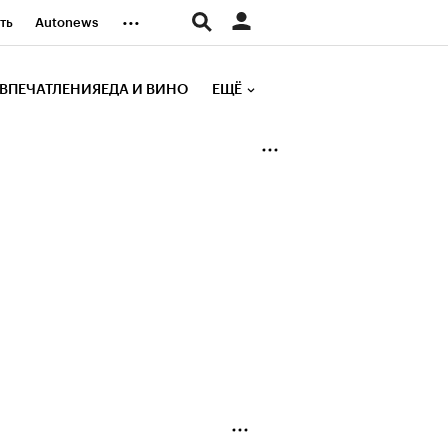
...
ть
Autonews
К Образование
ВПЕЧАТЛЕНИЯ
ЕДА И ВИНО
ЕЩЁ
д
Стиль
е рейтинги
иа
Финансы