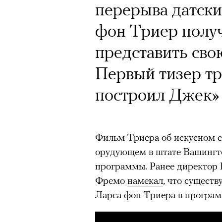
Почему для одни
Кинокритик Стас
перерыва датск
горы становится
первых показах 
фон Триер полу
готовы снова ри
темы
представить сво
Психологи и аль
Первый тизер т
высота меняет ч
построил Джек» 
тянет с новой си
Подписывайтесь на телег
Фильм Триера об искусном 
орудующем в штате Вашингто
Зеленые глаза» Фанни Лиат
программы. Ранее директор 
«Бумажный тигр» Джеймса 
Подписывайтесь на телег
Фремо
намекал
, что сущест
«Охота» Уэйна Вапимуквы
Ларса фон Триера в програм
Ретроспектива «Красное и че
список»