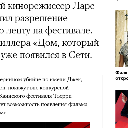
х первое восхождение в
 Тыркин рассказывает о
ий кинорежиссер Ларс
тера
 последним, а другие
на остросоциальные
чил разрешение
сковать жизнью?
ю ленту на фестивале.
пинисты объясняют, как
риллера «Дом, который
еловека и почему к ней
уже появился в Сети.
лой
рам-канал «РБК Стиль»
Филь
Лока
серийном убийце по имени Джек,
откро
Поче
Корей
взро
н, покажут вне конкурсной
ар и Жереми Труиля
Каннского фестиваля Тьерри
Грэя
рам-канал «РБК Стиль»
вует возможность появления фильма
ме.
рное: голливудские левые и черный