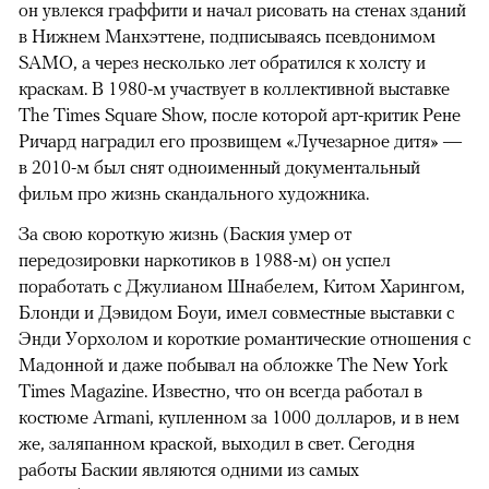
он увлекся граффити и начал рисовать на стенах зданий
в Нижнем Манхэттене, подписываясь псевдонимом
SAMO, а через несколько лет обратился к холсту и
краскам. В 1980-м участвует в коллективной выставке
The Times Square Show, после которой арт-критик Рене
Ричард наградил его прозвищем «Лучезарное дитя» —
в 2010-м был снят одноименный документальный
фильм про жизнь скандального художника.
За свою короткую жизнь (Баския умер от
передозировки наркотиков в 1988-м) он успел
поработать с Джулианом Шнабелем, Китом Харингом,
Блонди и Дэвидом Боуи, имел совместные выставки с
Энди Уорхолом и короткие романтические отношения с
Мадонной и даже побывал на обложке The New York
Times Magazine. Известно, что он всегда работал в
костюме Armani, купленном за 1000 долларов, и в нем
же, заляпанном краской, выходил в свет. Сегодня
работы Баскии являются одними из самых