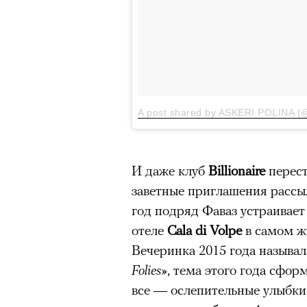
A post shared by ASKERI POLINA (@
И даже клуб
Billionaire
перест
заветные приглашения рассы
год подряд Фаваз устраивае
отеле
Cala di Volpe
в самом ж
Вечеринка 2015 года называла
Folies»
, тема этого года сфо
все — ослепительные улыбки,