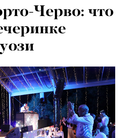
рто-Черво: что
ечеринке
уози