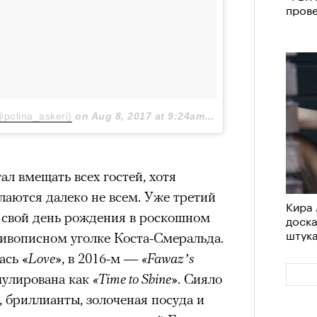
пров
polina_askeri)
on
Aug 8, 2017 at 9:24am PDT
ал вмещать всех гостей, хотя
лаются далеко не всем. Уже третий
Кира 
т свой день рождения в роскошном
доск
штук
ивописном уголке Коста-Смеральда.
сь «​
Love»
, в 2016-м —
«Fawaz’s
рмулирована как
«Time to Shine»
. Сияло
 бриллианты, золоченая посуда и