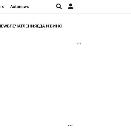
ть
Autonews
К Образование
IEW
ВПЕЧАТЛЕНИЯ
ЕДА И ВИНО
д
Стиль
Крипто
и
Франшизы
Газета
ов
Политика
ты