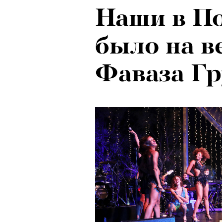
Наши в По
было на в
Фаваза Гр