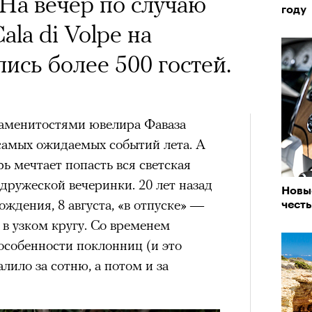
 На вечер по случаю
году
ala di Volpe на
ись более 500 гостей.
аменитостями ювелира Фаваза
 самых ожидаемых событий лета. А
рь мечтает попасть вся светская
 дружеской вечеринки. 20 лет назад
Новые
ждения, 8 августа, ​«в отпуске» —
чест
 в узком кругу. Со временем
 особенности поклонниц (и это
лило за сотню, а потом и за