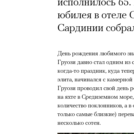
исполнилось 65.
юбилея в отеле C
Сардинии собрал
День рождения любимого зн
Груози давно стал одним из
когда-то праздник, куда тепе
элита, начинался с камерной
Груози проводил свой день ро
на яхте в Средиземном море,
количество поклонников, а в
только самые близкие) перева
несколько сотен.