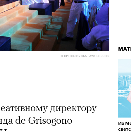
МАТ
© ПРЕСС-СЛУЖБА FAWAZ-GRUOSI
реативному директору
да de Grisogono
Из Мо
светс