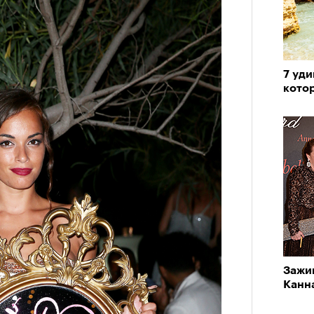
7 уди
котор
Зажи
Канн