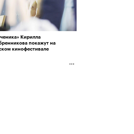
ученика» Кирилла
бренникова покажут на
ском кинофестивале