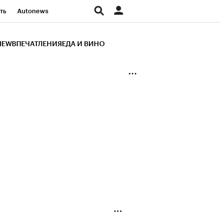
ть
Autonews
К Образование
IEW
ВПЕЧАТЛЕНИЯ
ЕДА И ВИНО
д
Стиль
Крипто
и
Франшизы
Газета
ов
Политика
ты