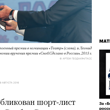
МАТ
оенный премии в номинации «Театр» (слева), и Леонид
монии вручения премии «Сноб.Сделано в России», 2015 г.
© АРТЕМ ГЕОДАКЯН/ТАСС
9 АВГУСТА 2016
бликован шорт-лист
За «
росс