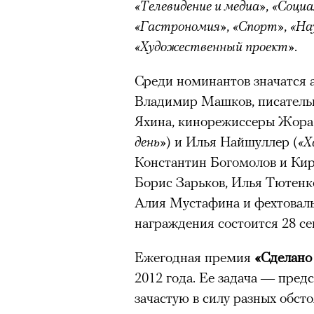
«Телевидение и медиа»
,
«Социа
«Гастрономия»
,
«Спорт»
,
«На
«Художественный проект»
.
Среди номинантов значатся 
Владимир Машков, писатель
Яхина, кинорежиссеры Жора
день»
) и Илья Найшуллер (
«Х
Константин Богомолов и Кир
Борис Зарьков, Илья Тютенк
Алия Мустафина и фехтовал
награждения состоится 28 се
Ежегодная премия
«Сделано
2012 года. Ее задача — предс
зачастую в силу разных обсто