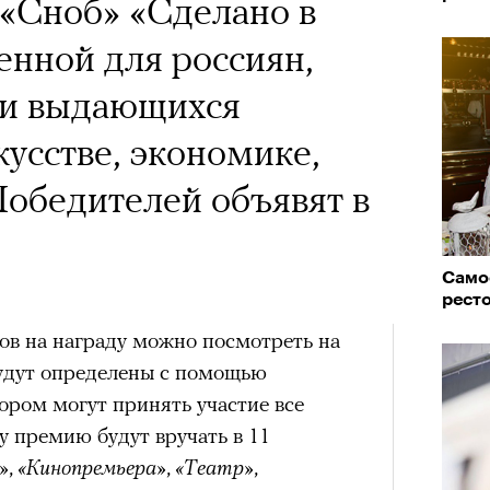
«Сноб» «Сделано в
енной для россиян,
ли выдающихся
кусстве, экономике,
 Победителей объявят в
Самое
ресто
ов на награду можно посмотреть на
удут определены с помощью
тором могут принять участие все
ду премию будут вручать в 11
»
,
«Кинопремьера»
,
«Театр»
,