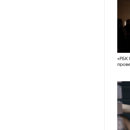
«РБК 
пров