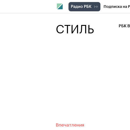
Подписка на 
РБК Компани
СТИЛЬ
РБК 
РБК Курсы
РБК Бизнес-с
Спецпроекты
Экономика
Впечатления