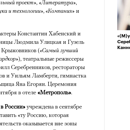
льный проект»
,
«Литература»
,
ука и технологии»
,
«Компания»
и
актеры Константин Хабенский и
«(М)
ницы Людмила Улицкая и Гузель
Сере
Канн
 Крыжовников (
«Самый лучший
ардкор»
), театральные режиссеры
илл Серебренников, рестораторы
ов и Уильям Ламберти, гимнастка
ьщица Яна Егорян. Церемония
нтября в отеле
«Метрополь»
.
 в России»
учреждена в сентябре
тавить «ту Россию, которая
ятельств оказывается вне зоны