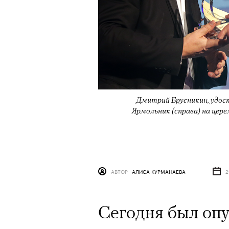
Дмитрий Брусникин, удост
Ярмольник (справа) на цере
АВТОР
АЛИСА КУРМАНАЕВА​
2
Сегодня был опу