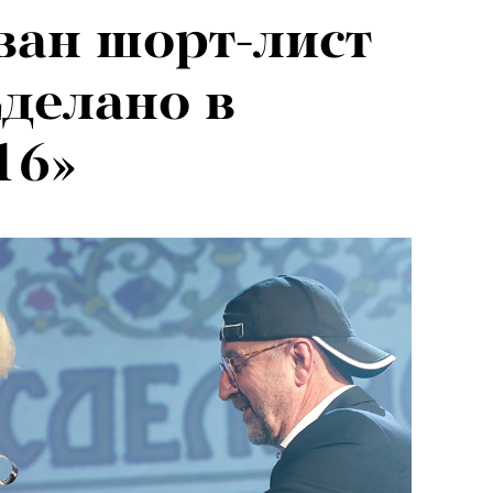
ан шорт-лист
делано в
16»