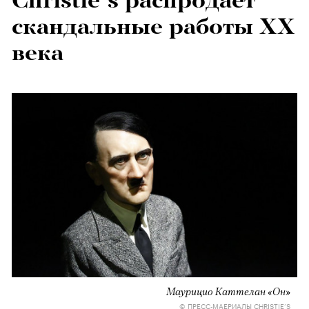
Christie’s распродает
скандальные работы XX
века
Маурицио Каттелан «Он»
© ПРЕСС-МАЕРИАЛЫ CHRISTIE’S