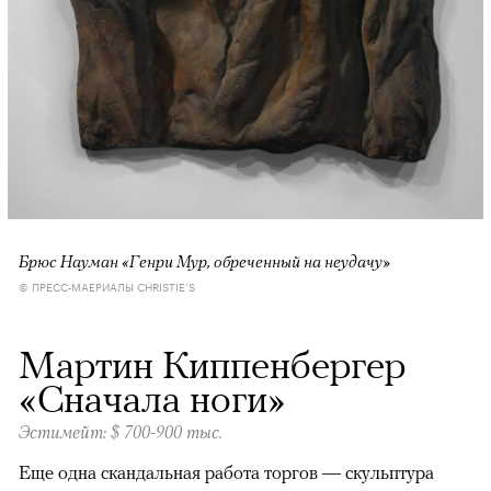
Брюс Науман «Генри Мур, обреченный на неудачу»
© ПРЕСС-МАЕРИАЛЫ CHRISTIE’S
Мартин Киппенбергер
«Сначала ноги»
Эстимейт: $ 700-900 тыс.
Еще одна скандальная работа торгов — скульптура