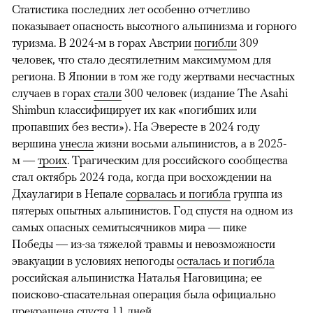
Статистика последних лет особенно отчетливо
показывает опасность высотного альпинизма и горного
туризма. В 2024-м в горах Австрии
погибли
309
человек, что стало десятилетним максимумом для
региона. В Японии в том же году жертвами несчастных
случаев в горах
стали
300 человек (издание The Asahi
Shimbun классифицирует их как «погибших или
пропавших без вести»). На Эвересте в 2024 году
вершина
унесла
жизни восьми альпинистов, а в 2025-
м —
троих
. Трагическим для российского сообщества
стал октябрь 2024 года, когда при восхождении на
Дхаулагири в Непале
сорвалась и погибла
группа из
пятерых опытных альпинистов. Год спустя на одном из
самых опасных семитысячников мира — пике
Победы — из-за тяжелой травмы и невозможности
эвакуации в условиях непогоды
осталась и погибла
российская альпинистка Наталья Наговицина; ее
поисково-спасательная операция была официально
прекращена спустя 11 дней.