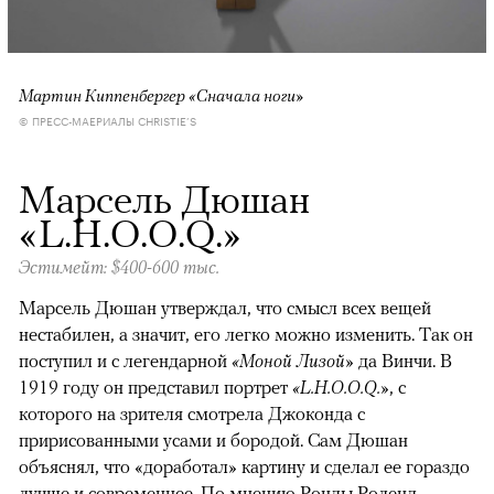
Мартин Киппенбергер «Сначала ноги»
© ПРЕСС-МАЕРИАЛЫ CHRISTIE’S
Марсель Дюшан
«L.H.O.O.Q.»
Эстимейт: $400-600 тыс.
Марсель Дюшан утверждал, что смысл всех вещей
нестабилен, а значит, его легко можно изменить. Так он
поступил и с легендарной
«Моной Лизой»
да Винчи. В
1919 году он представил портрет
«L.H.O.O.Q.»
, с
которого на зрителя смотрела Джоконда с
пририсованными усами и бородой. Сам Дюшан
объяснял, что «доработал» картину и сделал ее гораздо
лучше и современнее. По мнению Ронды Роленд