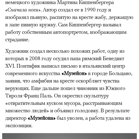
немецкого художника Мартина Киппенбергера
«Сначала ноги»
. Автор создал ее в 1990 году и
изобразил пьяную, распятую на кресте жабу, держащую
в лапе пивную кружку. Сам Киппенбергер называл
работу собственным автопортретом, изображающим
страдание.
Художник создал несколько похожих работ, одну из
которых в 2008 году осудил папа римский Бенедикт
XVI. Понтифик написал письмо в итальянский центр
современного искусства
«Музейон»
в городе Больцано,
заявив, что амфибия на кресте оскорбляет чувства
верующих. Еще дальше пошел чиновник из Южного
Тироля Франц Паль. Он окрестил скульптуру
«отвратительным куском мусора, расстраивающим
множество людей» и объявил голодовку. В результате
директор
«Музейона»
был уволен, а работа удалена из
экспозиции.