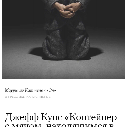
Маурицио Каттелан «Он»
© ПРЕСС-МАЕРИАЛЫ CHRISTIE’S
Джефф Кунс «Контейнер
с мячом, находящимся в