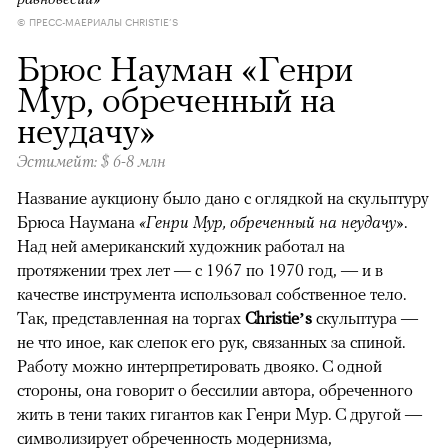
© ПРЕСС-МАЕРИАЛЫ CHRISTIE’S
Брюс Науман «Генри
Мур, обреченный на
неудачу»
Эстимейт: $ 6-8 млн
Название аукциону было дано с оглядкой на скульптуру
Брюса Наумана
«Генри Мур, обреченный на неудачу»
.
Над ней американский художник работал на
протяжении трех лет — с 1967 по 1970 год, — и в
качестве инструмента использовал собственное тело.
Так, представленная на торгах
Christie’s
скульптура —
не что иное, как слепок его рук, связанных за спиной.
Работу можно интерпретировать двояко. С одной
стороны, она говорит о бессилии автора, обреченного
жить в тени таких гигантов как Генри Мур. С другой —
символизирует обреченность модернизма,