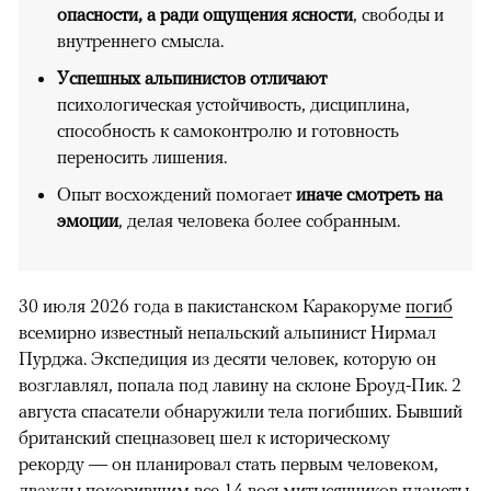
опасности, а ради ощущения ясности
, свободы и
внутреннего смысла.
Успешных альпинистов отличают
психологическая устойчивость, дисциплина,
способность к самоконтролю и готовность
переносить лишения.
Опыт восхождений помогает
иначе смотреть на
эмоции
, делая человека более собранным.
30 июля 2026 года в пакистанском Каракоруме
погиб
всемирно известный непальский альпинист Нирмал
Пурджа. Экспедиция из десяти человек, которую он
возглавлял, попала под лавину на склоне Броуд-Пик. 2
августа спасатели обнаружили тела погибших. Бывший
британский спецназовец шел к историческому
рекорду — он планировал стать первым человеком,
дважды покорившим все 14 восьмитысячников планеты