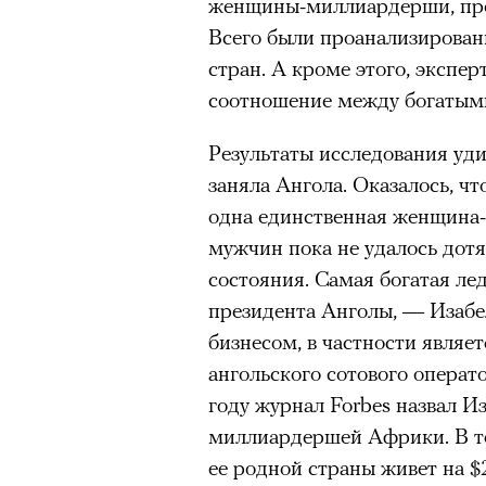
женщины-миллиардерши, пр
Главное
Всего были проанализирован
стран. А кроме этого, экспе
Горы привлекают людей 
соотношение между богатыми
концентрации, в которо
остается только настоящ
Результаты исследования уд
Экстремальные нагрузк
заняла Ангола. Оказалось, ч
гормонов
, из-за чего мо
одна единственная женщина
из самых ярких опытов в
мужчин пока не удалось дотя
Для многих альпинизм ст
состояния. Самая богатая ле
рутины, перезагрузиться
президента Анголы, — Изабе
Совместное преодоление 
бизнесом, в частности являе
людьми особенно
прочны
ангольского сотового операто
году журнал Forbes назвал И
Наука не подтверждает с
признает, что
к альпиниз
миллиардершей Африки. В то
устойчивостью к стрессу
ее родной страны живет на $2