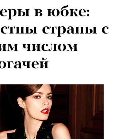
еры в юбке:
я альпиниста:
естны страны c
агедии не
им числом
вают от похода
огачей