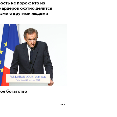
сть не порок: кто из
пии
иардеров охотно делится
гами с другими людьми
му важны гормоны стресса
ое богатство