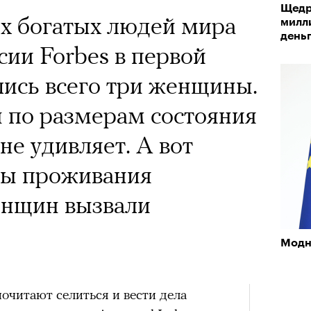
х первое восхождение в
Щедро
тера
х богатых людей мира
 последним, а другие
милл
день
сии Forbes в первой
сковать жизнью?
лись всего три женщины.
пинисты объясняют, как
 по размерам состояния
еловека и почему к ней
не удивляет. А вот
лой
ны проживания
Поче
енщин вызвали
Модн
рам-канал «РБК Стиль»
почитают селиться и вести дела