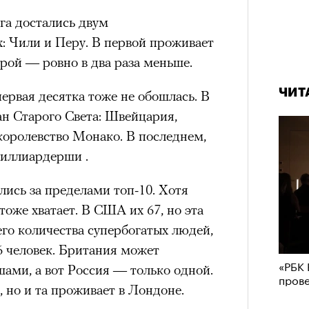
в идут в горы
не ради опасности, а
га достались двум
 свободы и внутреннего смысла.
: Чили и Перу. В первой проживает
тличают
психологическая
орой — ровно в два раза меньше.
а, способность к самоконтролю и
ишения.
ЧИТ
первая десятка тоже не обошлась. В
гает
иначе смотреть на эмоции
,
ран Старого Света: Швейцария,
бранным.
королевство Монако. В последнем,
иллиардерши .
ись за пределами топ-10. Хотя
анском Каракоруме
погиб
всемирно
оже хватает. В США их 67, но эта
инист Нирмал Пурджа. Экспедиция
го количества супербогатых людей,
н возглавлял, попала под лавину на
ЧИТ
6 человек. Британия может
 спасатели обнаружили тела
«РБК 
ами, а вот Россия — только одной.
пров
й спецназовец шел к
, но и та проживает в Лондоне.
 планировал стать первым