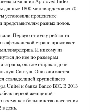
овела компания
Approved Index
.
ы данные 1800 миллиардеров из 70
рты установили процентное
состоянием предельной
Можн
 представителям разных полов.
м
исчезает информационный шум
и
в пр
ий момент.
опыта
ивили. Первую строчку рейтинга
и вызывают
мощный выброс
то в африканской стране проживает
зг запоминает восхождение как один
-миллиардерша. И никому из
 жизни.
нуться до нее по размерам
ановится способом выйти из
ди страны, она же старшая дочь
 и
почувствовать контроль над собой
.
ль душ Сантуш. Она занимается
опасности в горах создает между
тся совладелицей крупнейшего
е связи и чувство доверия
.
ра Unitel и банка Banco BIC. В 2013
забель первой женщиной-
уществование «гена высоты», но
му чаще тянутся люди с высокой
 время как большинство населения
и готовностью к риску.
 в день.