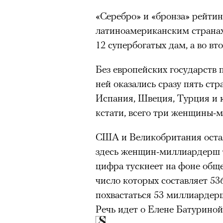
Большинство альпинисто
«Серебро» и «бронза» рейтин
ради ощущения ясности
,
латиноамериканским странах
Успешных альпинистов о
12 супербогатых дам, а во вт
устойчивость, дисциплин
готовность переносить л
Без европейских государств 
Опыт восхождений помо
ней оказались сразу пять ст
делая человека более со
Испания, Швеция, Турция и 
кстати,
всего три
женщины-м
США и Великобритания остал
30 июля 2026 года в пакист
здесь женщин-миллиардерш т
известный непальский альп
цифра тускнеет на фоне обще
из десяти человек, которую о
число которых составляет 53
склоне Броуд-Пик. 2 августа
похвастаться 53 миллиардерш
погибших. Бывший британски
Речь идет о Елене Батуриной
историческому рекорду — он