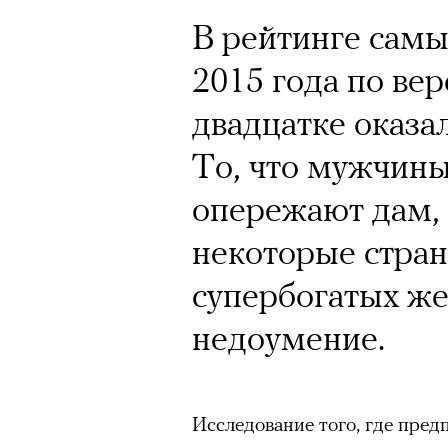
Почему для одни
В рейтинге самы
горы становится
2015 года по вер
готовы снова ри
двадцатке оказа
Психологи и аль
То, что мужчины
высота меняет ч
опережают дам, 
тянет с новой си
некоторые стра
супербогатых ж
недоумение.
Подписывайтесь на телег
Исследование того, где пред