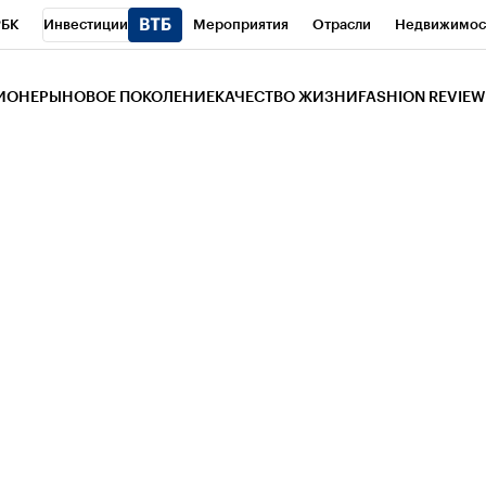
РБК
Инвестиции
Мероприятия
Отрасли
Недвижимос
и
Телеканал
РБК Вино
Спорт
Школа управления РБК
РБ
ЗИОНЕРЫ
НОВОЕ ПОКОЛЕНИЕ
КАЧЕСТВО ЖИЗНИ
FASHION REVIEW
РБК Life
Тренды
Визионеры
Национальные проекты
Горо
 Бизнес-среда
Дискуссионный клуб
Исследования
Кредитны
Газета
Спецпроекты СПб
Конференции СПб
Спецпроекты
трагентов
Политика
Экономика
Бизнес
Технологии и мед
ой валюты