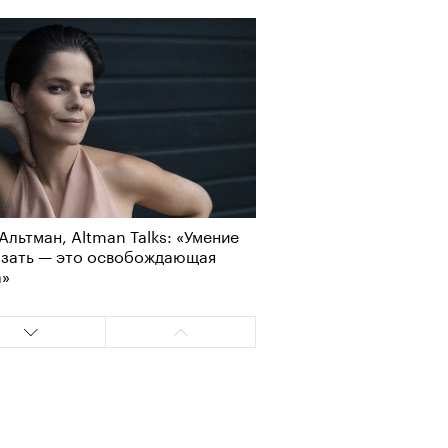
Визионеры» и masters:dom
ели первую резиденцию
Альтман, Altman Talks: «Умение
азать — это освобождающая
а»