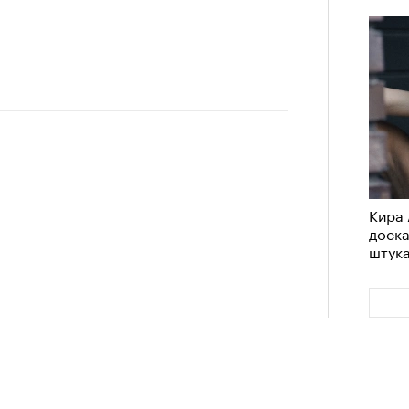
им все 14 восьмитысячников
ислорода.
«РБК 
пров
Кира 
доск
штук