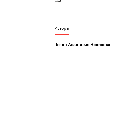
человеком, дважды покоривш
планеты без использования к
Авторы
Текст: Анастасия Новикова