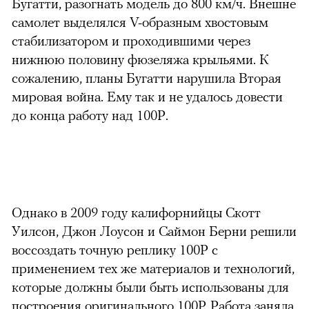
Бугатти, разогнать модель до 800 км/ч. Внешне
самолет выделялся V-образным хвостовым
стабилизатором и проходившими через
нижнюю половину фюзеляжа крыльями. К
сожалению, планы Бугатти нарушила Вторая
00:00
/
00:00
мировая война. Ему так и не удалось довести
до конца работу над 100Р.
Однако в 2009 году калифорнийцы Скотт
Уилсон, Джон Лоусон и Саймон Берни решили
воссоздать точную реплику 100Р с
применением тех же материалов и технологий,
которые должны были быть использованы для
построения оригинального 100P. Работа заняла