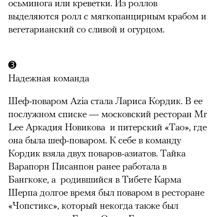
осьминога или креветки. Из роллов
выделяются ролл с мягкопанцирным крабом и
вегетарианский со сливой и огурцом.
➌
Надежная команда
Шеф-поваром Azia стала Лариса Кордик. В ее
послужном списке — московский ресторан Mr
Lee Аркадия Новикова и питерский «Тао», где
она была шеф-поваром. К себе в команду
Кордик взяла двух поваров-азиатов. Тайка
Варапорн Писанпон ранее работала в
Бангкоке, а родившийся в Тибете Карма
Шерпа долгое время был поваром в ресторане
«Чопстикс», который некогда также был