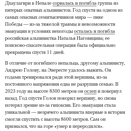
Дхаулагири в Непале
сорвалась и погибла
группа из
пятерых опытных альпинистов. Год спустя на одном из
самых опасных семитысячников мира — пике
Победы — из-за тяжелой травмы и невозможности
эвакуации в условиях непогоды
осталась и погибла
российская альпинистка Наталья Наговицина; ее
поисково-спасательная операция была официально
прекращена спустя 11 дней.
В отличие от погибшего непальца, другому альпинисту,
Андрею Голову, на Эвересте удалось выжить. Он
годами тренировался ради этой вершины, из-за
постоянного напряжения едва не разрушив семью. В
2023 году на высоте 8300 метров он
ослеп
и повернул
назад. Год спустя Голов покорил вершину, но снова
потерял зрение из-за гипоксии. Его эвакуация стала
уникальной — незрячего альпиниста впервые в истории
смогли спустить с высоты 8600 метров. Сам он
признался, что на горе «умер и переродился».