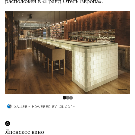
расположен в «Гранд Отель Европа».
можно через
00:00
/
00:00
➍
Японское вино