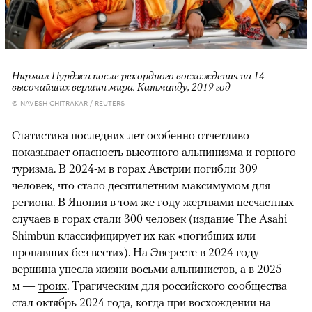
Нирмал Пурджа после рекордного восхождения на 14
высочайших вершин мира. Катманду, 2019 год
© NAVESH CHITRAKAR / REUTERS
Статистика последних лет особенно отчетливо
показывает опасность высотного альпинизма и горного
туризма. В 2024-м в горах Австрии
погибли
309
человек, что стало десятилетним максимумом для
региона. В Японии в том же году жертвами несчастных
случаев в горах
стали
300 человек (издание The Asahi
Shimbun классифицирует их как «погибших или
пропавших без вести»). На Эвересте в 2024 году
вершина
унесла
жизни восьми альпинистов, а в 2025-
м —
троих
. Трагическим для российского сообщества
стал октябрь 2024 года, когда при восхождении на