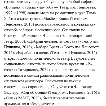
гранж-эстетику и игру, обнуляющую любой пафос.
«Войцек» и «Калигула» (оба — Театр им. Ленсовета,
1997 и 1998) задали моду на романтику в духе Тома
Уэйтса и красоту зла. «Макбет. Кино» (Театр им.
Ленсовета, 2013) показал возможности коллажа как
способа собирать несоединимое. Спектакли по
Брехту — «Человек = Человек» (Александринский
театр, 2008), «Добрый человек из Сезуана» (Театр им.
Пушкина, 2013), «Кабаре Брехт» (Театр им. Ленсовета,
2014), «Барабаны в ночи» (Театр им. Пушкина, 2016) —
открыли поэзию политического: театр Бутусова стал
социальным, ответив на потребность времени. «Р»
(театр «Сатирикон», 2022) закончил эту линию, став
последним и самым радикальным политическим
спектаклем режиссера. Спектакли по пьесам
современных европейцев, Юну Фоссе и Флориану
Зеллеру, «Сон об осени» (Театр им. Ленсовета, 2016) и
«Сын» (РАМТ, 2020), были психологическими
драмами, но в абсурдистском ключе.