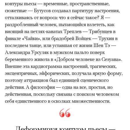
контуры пьесы — временные, пространственные,
сюжетные — Бутусов создавал партитуру настроения,
отталкиваясь от вопроса: что я сейчас такое? Я —
раздробленный человек, пытающийся взлететь, как
висящий на петлях-канатах Треплев — Трибунцев в
финале «Чайки», или брадобрей Войцек — Трухин в
последнем танце, или уставшая от жизни Шен Тэ —
Александра Урсуляк в мужском пальто поверх
беременного живота в «Добром человеке из Сезуана».
Внешне эта кардиограмма настроений, трагических,
эксцентричных, эйфорических, получала яркую форму,
поэтому аттракцион был единицей сценического
действия. А философия — одна на все, простая, но
действенная, поскольку связана с поиском человеком
себя единственного в осколках множественности.
Деформируя контуры пьесы —