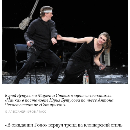
Юрий Бутусов и Марьяна Спивак в сцене из спектакля
«Чайка» в постановке Юрия Бутусова по пьесе Антона
Чехова в театре «Сатирикон»
© АЛЕКСАНДР КУРОВ / ТАСС
«В ожидании Годо» вернул тренд на клошарский стиль,