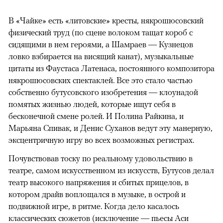
В «Чайке» есть «литовские» кресты, някрошюсовский
физический труд (по сцене волоком тащат короб с
сидящими в нем героями, а Шамраев — Кузнецов
ловко взбирается на висящий канат), музыкальные
цитаты из Фаустаса Латенаса, постоянного композитора
някрошюсовских спектаклей. Все это стало частью
собственно бутусовского изобретения — клоунадой
помятых жизнью людей, которые ищут себя в
бесконечной смене ролей. И Полина Райкина, и
Марьяна Спивак, и Денис Суханов ведут эту манерную,
эксцентричную игру во всех возможных регистрах.
Почувствовав тоску по реальному удовольствию в
театре, самом искусственном из искусств, Бутусов делал
театр высокого напряжения и сбитых прицелов, в
котором драйв воплощался в музыке, в острой и
подвижной игре, в ритме. Когда дело касалось
классических сюжетов (исключение — пьесы Аси