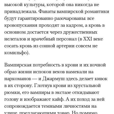
высокой культуры, которой она никогда не
принадлежала. Фанаты вампирской романтики
будут гарантированно разочарованы: все
кровопускания проходят за кадром, а кровь в
основном достается через дружественных
нелегалов и врачебный персонал (в XXI веке
сосать кровь из сонной артерии совсем не
комильфо).
Вампирская потребность в крови и их ночной
образ жизни испокон веков намекали на
наркоманов — и Джармуш здесь делает кивок
в их сторону. Глотнув крови из хрустальной
рюмки, его вампиры в экстазе откидывают
голову и изображают кайф. А их поход за ней
сопровождается темными личностями на
улице, предлагающими товар. Но помимо