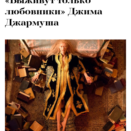
«Выживут только
любовники» Джима
Джармуша