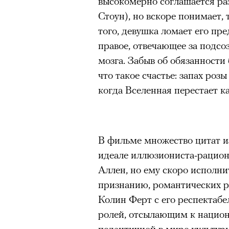
высокомерно соглашается р
человеком, дважды покоривш
очнувшийся Нур) точно не б
Стоун), но вскоре понимает, 
00:00
/
00:00
планеты без использования к
обострения мигрантского кри
того, девушка ломает его пр
правое, отвечающее за подс
мозга. Забыв об обязанности 
что такое счастье: запах розы
Адресованн
когда Вселенная перестает к
добросерд
точно не б
В фильме множество цитат и
идеале иллюзиониста-рацион
дни очередн
Аллен, но ему скоро исполнит
мигрантск
признанию, романтических ро
Колин Ферт с его респектаб
ролей, отсылающим к нацио
педантичной в мире культур