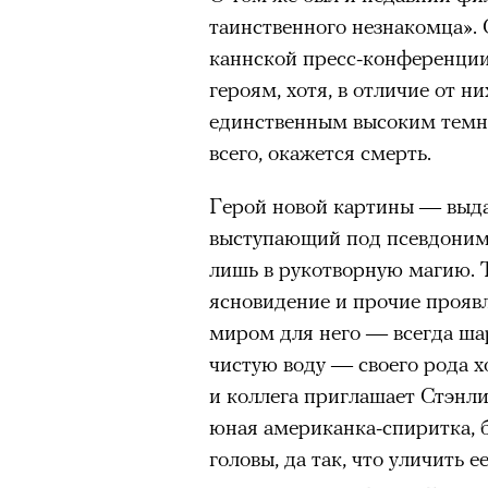
Большинство альпинисто
здоровьем касается синдром
таинственного незнакомца». 
ради ощущения ясности
,
отстраненности, или резигн
каннской пресс-конференции
Успешных альпинистов о
редкого психогенного заболе
героям, хотя, в отличие от н
устойчивость, дисциплин
воздействием тяжелейшего ст
единственным высоким темны
готовность переносить л
перестает двигаться, говорит
всего, окажется смерть.
Опыт восхождений помо
мир. Это и происходит с па
Герой новой картины — выд
делая человека более со
Алами), братом главной гер
выступающий под псевдонимо
М’Зауки), когда их родителя
лишь в рукотворную магию. Т
жительство в одной из благо
ясновидение и прочие прояв
Безутешная Шая пытается пр
30 июля 2026 года в пакист
миром для него — всегда ша
наглотавшись таблеток, прон
известный непальский альп
чистую воду — своего рода 
их мать тонет при переправе 
из десяти человек, которую о
и коллега приглашает Стэнли
склоне Броуд-Пик. 2 августа
При всей скромности художе
юная американка-спиритка, 
погибших. Бывший британски
адресованный европейцам до
головы, да так, что уличить е
историческому рекорду — он
можете нас спасти!» — сообща