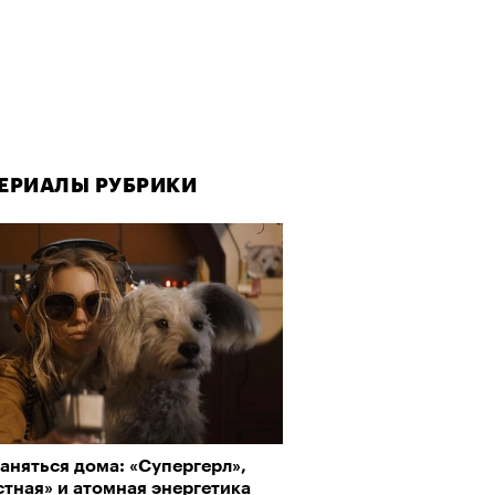
ЕРИАЛЫ РУБРИКИ
ЕРИАЛЫ РУБРИКИ
ЕРИАЛЫ РУБРИКИ
аняться дома: «Супергерл»,
да как лекарство: как
рно-2025: Япония наносит
тная» и атомная энергетика
улки стали новой формой
ной удар