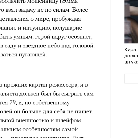
азоблачить мошенницу (Эмма
им все 14 восьмитысячников
удет лишним в дни очередного
то взял задачу не по силам. Более
ислорода.
зиса.
едставления о мире, пробуждая
ознание и интуицию, полушарие
быть умным, герой вдруг осознает,
 в саду и звездное небо над головой,
Кира 
ый европейцам
Сможе
азаться пугающей.
доск
отвеч
«РБК 
штук
пров
ечный призыв
удет лишним в
з прежних картин режиссера, и в
алиста должен был бы сыграть сам
ого обострения
ся 79, и, по собственному
ого кризиса.
лей он больше для себя не пишет.
ельной внешностью и шлейфом
нальным особенностям самой
ы — идеальное замещение. Роль