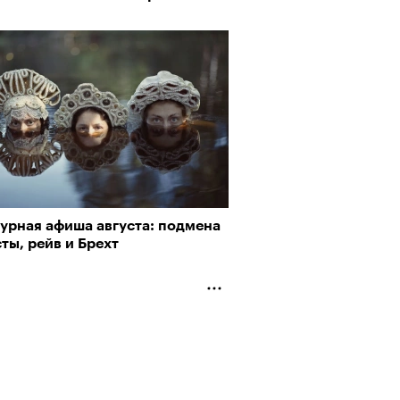
пии
турная афиша августа: подмена
рно-2025: объединение двух
ты, рейв и Брехт
му важны гормоны стресса
 и мир, в котором нет
слых