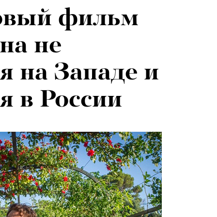
овый фильм
я альпиниста:
026: что
на не
агедии не
на открытии
я на Западе и
вают от похода
 авторского
я в России