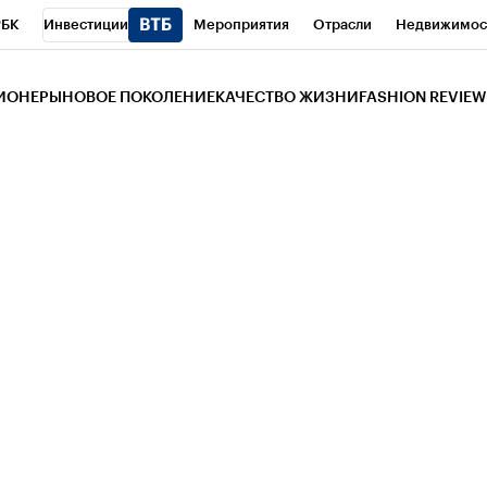
РБК
Инвестиции
Мероприятия
Отрасли
Недвижимос
и
Телеканал
РБК Вино
Спорт
Школа управления РБК
РБ
ЗИОНЕРЫ
НОВОЕ ПОКОЛЕНИЕ
КАЧЕСТВО ЖИЗНИ
FASHION REVIEW
РБК Life
Тренды
Визионеры
Национальные проекты
Горо
 Бизнес-среда
Дискуссионный клуб
Исследования
Кредитны
Газета
Спецпроекты СПб
Конференции СПб
Спецпроекты
трагентов
Политика
Экономика
Бизнес
Технологии и мед
ой валюты