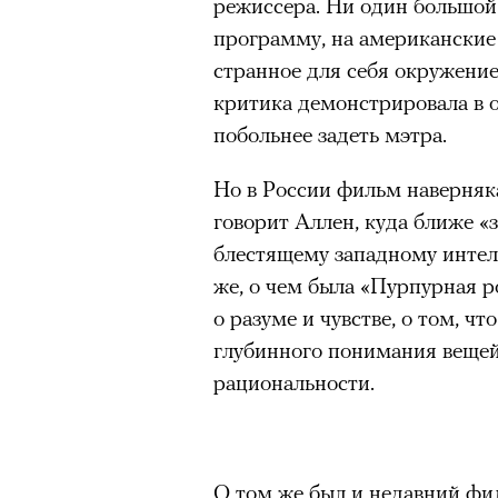
режиссера. Ни один большой 
Главное
программу, на американские 
«Зеленые глаза» Фа
странное для себя окружение
Труиля
Горы привлекают людей 
критика демонстрировала в 
концентрации, в которо
побольнее задеть мэтра.
остается только настоящ
Фестиваль открылся с намек
показом на огромном экран
Экстремальные нагрузк
Но в России фильм наверняка
камерного французского филь
гормонов
, из-за чего мо
говорит Аллен, куда ближе «
из самых ярких опытов в
Verts) режиссерского дуэта
блестящему западному интелл
Прошлая их кинолента «Гага
Для многих альпинизм ст
же, о чем была «Пурпурная ро
космонавта в мире, а хроник
рутины, перезагрузиться
о разуме и чувстве, о том, ч
комплекса на парижской окр
Совместное преодоление 
глубинного понимания вещей,
имя.
людьми особенно
прочны
рациональности.
Наука не подтверждает с
Новый фильм уступает «Гага
признает, что
к альпиниз
видели кино про детей из эм
устойчивостью к стрессу
российских), которые впадал
О том же был и недавний фи
можно ч