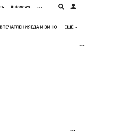
...
ть
Autonews
К Образование
ВПЕЧАТЛЕНИЯ
ЕДА И ВИНО
ЕЩЁ
д
Стиль
е рейтинги
иа
Финансы