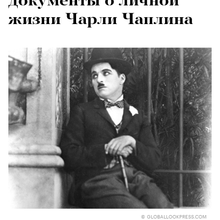
документы о личной
жизни Чарли Чаплина
© GLOBALLOOKPRESS.COM