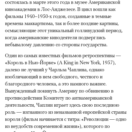
состоялась в марте этого года в музее Американской
киноакадемии в Лос-Анджелесе. В цикл вошли как
фильмы 1940–1950-х годов, созданные в темные
времена маккартизма, так и более поздние картины,
осмысляющие этот уникальный голливудский период,
когда американские кинодеятели подверглись
небывалому давлению со стороны государства.
Один из самых известных фильмов ретроспективы —
«Король в Нью-Йорке» (A King in New York, 1957),
далеко не лучший у Чарльза Чаплина, однако
изобличающий в нем свободного, честного и
благородного человека, а это намного важнее.
Вынужденный покинуть Америку по обвинению в
противодействии Комитету по антиамериканской
деятельности, Чаплин играет здесь свою последнюю
роль — изгнанного из неназванной европейской страны
короля (фильм начинается с титра: «Революции — одно
из неудобств современной жизни»), которого по