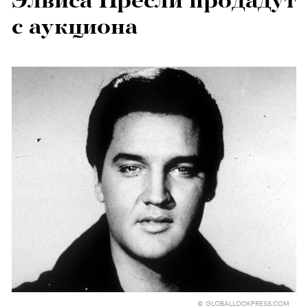
Элвиса Пресли продадут
с аукциона
© GLOBALLOOKPRESS.COM