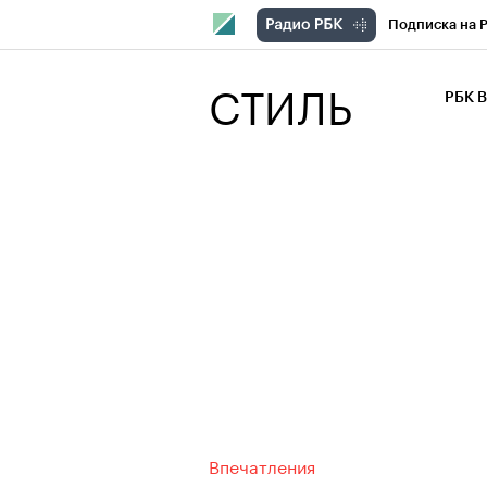
Подписка на 
РБК Компани
СТИЛЬ
РБК 
РБК Курсы
РБК Бизнес-с
Спецпроекты
Экономика
Впечатления