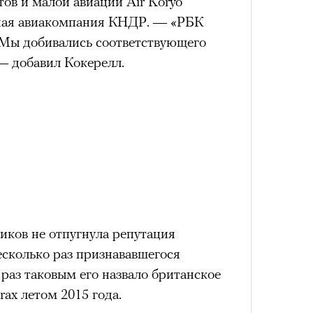
тов и малой авиации Air Koryo
ьная авиакомпания КНДР. — «РБК
 Мы добивались соответствующего
— добавил Кокерелл.
иков не отпугнула репутация
несколько раз признававшегося
раз таковым его назвало британское
rax летом 2015 года.