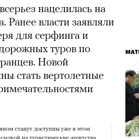
всерьез нацелилась на
. Ранее власти заявляли
еря для серфинга и
одорожных туров по
МАТ
транцев. Новой
ны стать вертолетные
примечательностями
яном станут доступны уже в этом
ссылкой на туристические агентства.