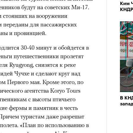
Ким Ч
нников будут на советских Ми-17.
КНДР
м стоявших на вооружении
и переданы для пассажирских
аны и провинцией.
длится 30-40 минут и обойдется в
деньги путешественники пролетят
ля Ryugyong, снизятся к реке
идей Чучхе и сделают круг над
м Первого мая. Кроме этого, по
ического агентства Koryo Tours
В КН
твенникам с высоты птичьего
запа
кие фермы и памятник в честь
Причем туристам даже разрешат
полета. «План по использованию в