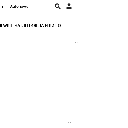
ть
Autonews
К Образование
IEW
ВПЕЧАТЛЕНИЯ
ЕДА И ВИНО
д
Стиль
Крипто
и
Франшизы
Газета
ов
Политика
ты