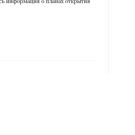
ась информация о планах открытия
Сможе
отвеч
4 кол
пропу