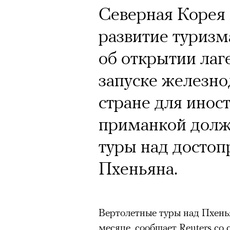
Северная Корея 
развитие туризма
об открытии лаг
запуске железн
стране для инос
приманкой долж
туры над досто
Пхеньяна.
Вертолетные туры над Пхень
месяце,
сообщает
Reuters
со 