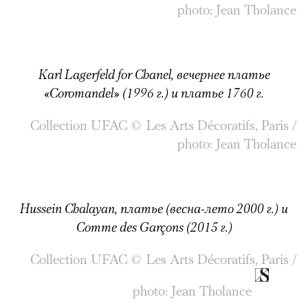
photo: Jean Tholance
Karl Lagerfeld for Chanel, вечернее платье
«Coromandel» (1996 г.) и платье 1760 г.
Collection UFAC © Les Arts Décoratifs, Paris /
photo: Jean Tholance
Hussein Chalayan, платье (весна-лето 2000 г.) и
Comme des Garçons (2015 г.)
Collection UFAC © Les Arts Décoratifs, Paris /
photo: Jean Tholance