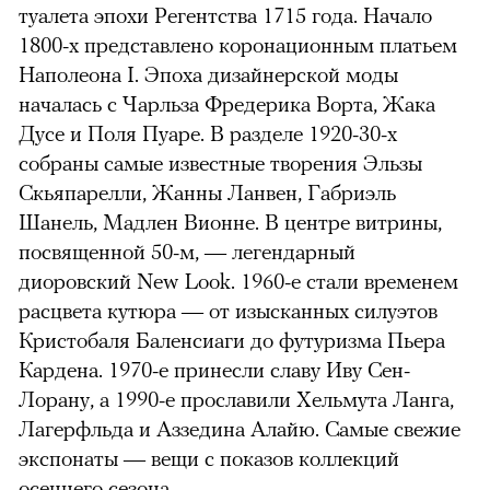
туалета эпохи Регентства 1715 года. Начало
1800-х представлено коронационным платьем
Наполеона I. Эпоха дизайнерской моды
началась с Чарльза Фредерика Ворта, Жака
Дусе и Поля Пуаре. В разделе 1920-30-х
собраны самые известные творения Эльзы
Скьяпарелли, Жанны Ланвен, Габриэль
Шанель, Мадлен Вионне. В центре витрины,
посвященной 50-м, — легендарный
диоровский New Look. 1960-е стали временем
расцвета кутюра — от изысканных силуэтов
Кристобаля Баленсиаги до футуризма Пьера
Кардена. 1970-е принесли славу Иву Сен-
Лорану, а 1990-е прославили Хельмута Ланга,
Лагерфльда и Аззедина Алайю. Самые свежие
экспонаты — вещи с показов коллекций
осеннего сезона.