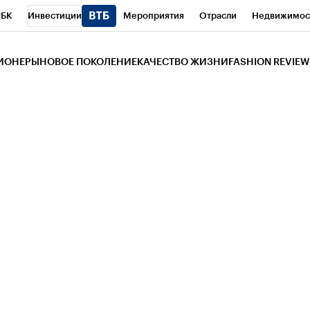
РБК
Инвестиции
Мероприятия
Отрасли
Недвижимос
и
Телеканал
РБК Вино
Спорт
Школа управления РБК
РБ
ЗИОНЕРЫ
НОВОЕ ПОКОЛЕНИЕ
КАЧЕСТВО ЖИЗНИ
FASHION REVIEW
РБК Life
Тренды
Визионеры
Национальные проекты
Горо
 Бизнес-среда
Дискуссионный клуб
Исследования
Кредитны
Газета
Спецпроекты СПб
Конференции СПб
Спецпроекты
трагентов
Политика
Экономика
Бизнес
Технологии и мед
ой валюты