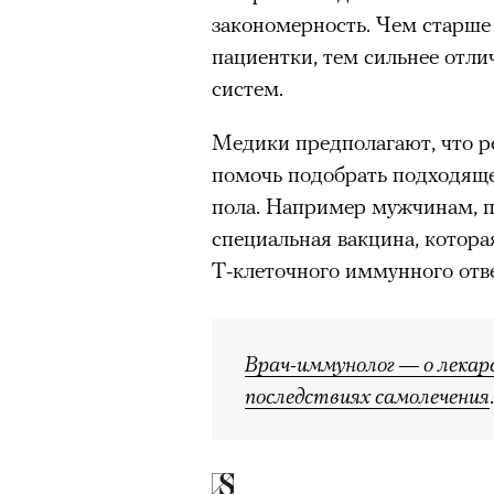
закономерность. Чем старше
пациентки, тем сильнее отл
систем.
Медики предполагают, что р
помочь подобрать подходяще
пола. Например мужчинам, п
специальная вакцина, котор
Т-клеточного иммунного отве
Врач-иммунолог — о лекар
последствиях самолечения
.
00:00
/
00:00