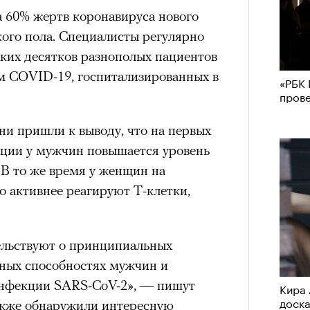
 60% жертв коронавируса нового
ого пола. Специалисты регулярно
ьких десятков разнополых пациентов
м COVID-19, госпитализированных в
«РБК 
пров
ни пришли к выводу, что на первых
ции у мужчин повышается уровень
 В то же время у женщин на
о активнее реагируют Т-клетки,
ельствуют о принципиальных
ных способностях мужчин и
инфекции SARS-CoV-2», — пишут
Кира 
доск
акже обнаружили интересную