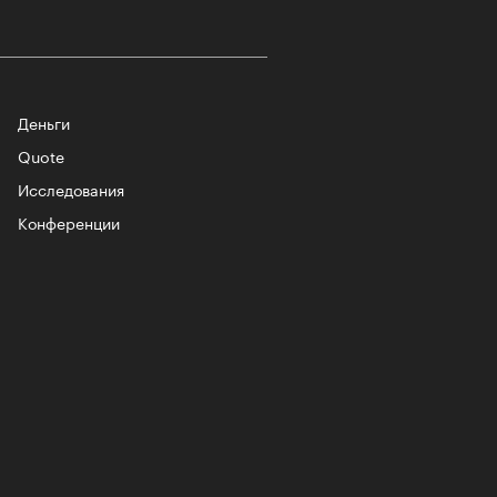
-2026
Деньги
Quote
Исследования
Конференции
учших российских брендов
тики. Топ «РБК Стиль» — 2026