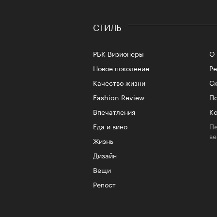
СТИЛЬ
РБК Визионеры
О 
Новое поколение
Р
Качество жизни
Ск
Fashion Review
По
Впечатления
Ко
Еда и вино
Пе
в
Жизнь
Дизайн
Вещи
Репост