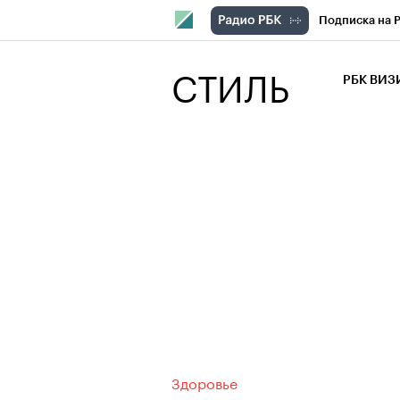
Подписка на 
РБК Компани
СТИЛЬ
РБК ВИ
РБК Курсы
Крипто
РБК
Франшизы
Проверка кон
Рынок наличн
Здоровье