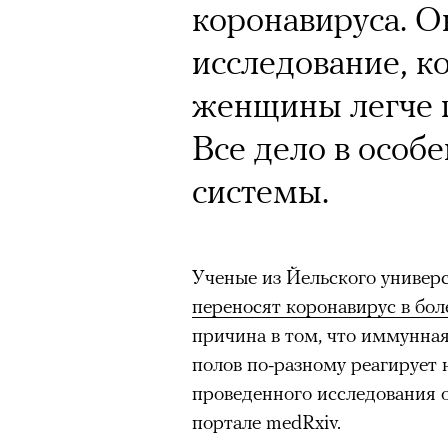
коронавируса. О
исследование, к
женщины легче п
Все дело в особ
системы.
Ученые из Йельского универ
переносят коронавирус в бо
причина в том, что иммунна
полов по-разному реагирует 
проведенного исследования
портале medRxiv.