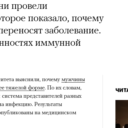
ни провели
оторое показало, почему
ереносят заболевание.
енностях иммунной
ситета выяснили, почему
мужчины
лее тяжелой форме
. По их словам,
ЧИТ
я система представителей разных
на инфекцию. Результаты
 опубликованы на медицинском