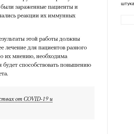
штук
 были зараженные пациенты и
ичались реакции их иммунных
езультаты этой работы должны
е лечение для пациентов разного
о их мнению, необходима
ая будет способствовать повышению
та.
Сможе
отвеч
ствах от COVID-19 и