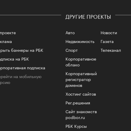
лета
ДРУГИЕ ПРОЕКТЫ
проекте
Авто
Новости
еклама
Недвижимость
Газета
рыть баннеры на РБК
Спорт
Телеканал
дписка на РБК
Корпоративное
облако
рпоративная подписка
Корпоративный
рейти на мобильную
100 л
регистратор
ерсию
косме
доменов
Хостинг сайтов
Рег.решения
Сайт знакомств
podbor.ru
РБК Курсы