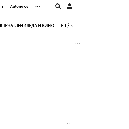
...
ть
Autonews
К Образование
ВПЕЧАТЛЕНИЯ
ЕДА И ВИНО
ЕЩЁ
д
Стиль
е рейтинги
иа
Финансы