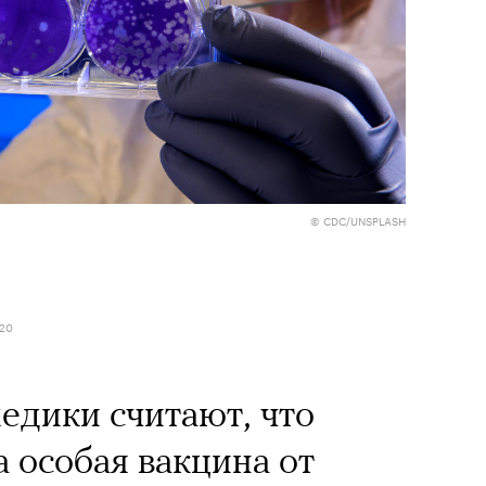
© CDC/UNSPLASH
020
дики считают, что
особая вакцина от