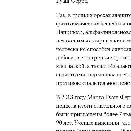
Гуаш Ферре.
Так, в грецких орехах значи
фитохимических веществ и 
Например, альфа-линоленов
незаменимых жирных кислот 
человека не способен синтез
добавила, что грецкие орехи
клетчаткой, а также облада
свойствами, нормализуют ур
противовоспалительное дейс
В 2013 году Марта Гуаш Фер
подвела итоги
длительного ис
были приглашены более 7 тыс.
90 лет. Ученые выяснили, что
неделю (одна порция — 28 г