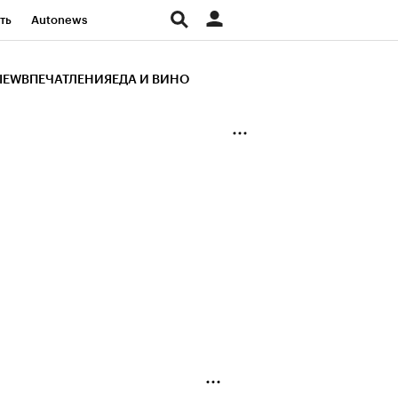
ть
Autonews
К Образование
IEW
ВПЕЧАТЛЕНИЯ
ЕДА И ВИНО
д
Стиль
Крипто
и
Франшизы
Газета
ов
Политика
ты