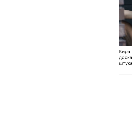
Кира 
доск
штук