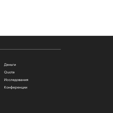
т ли человек прожить 180 лет:
ает Станислав Скакун
Деньги
Quote
Исследования
лаборации, которые нельзя
стить
Конференции