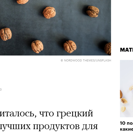
МАТ
© NORDWOOD THEMES/UNSPLASH
20
италось, что грецкий
лучших продуктов для
10 по
какие