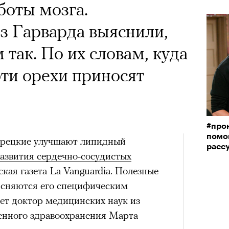
боты мозга.
з Гарварда выяснили,
м так. По их словам, куда
ти орехи приносят
#прон
помо
 грецкие улучшают липидный
расс
азвития сердечно-сосудистых
ская газета La Vanguardia. Полезные
ъясняются его специфическим
ет доктор медицинских наук из
енного здравоохранения Марта