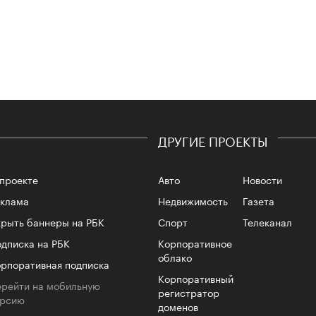
Сможе
отвеч
ДРУГИЕ ПРОЕКТЫ
проекте
Авто
Новости
еклама
Недвижимость
Газета
рыть баннеры на РБК
Спорт
Телеканал
4 кол
пропу
дписка на РБК
Корпоративное
облако
рпоративная подписка
Корпоративный
рейти на мобильную
регистратор
ерсию
доменов