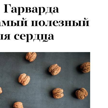
 Гарварда
самый полезный
ля сердца