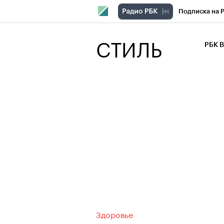
Подписка на 
РБК Компани
СТИЛЬ
РБК 
РБК Курсы
РБК Бизнес-с
Спецпроекты
Экономика
Здоровье