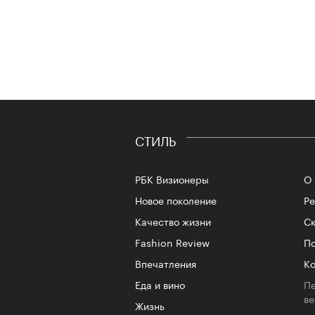
СТИЛЬ
РБК Визионеры
О 
Новое поколение
Р
Качество жизни
Ск
Fashion Review
По
Впечатления
Ко
Еда и вино
Пе
в
Жизнь