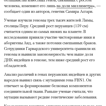
человека, изменяют его лишь
на доли миллиметра
», —
сообщает один из авторов, генетик Самира Асгари.
Ученые изучили геномы трех тысяч жителей Лимы,
столицы Перу. Средний рост перуанцев (159 см)
считается одним из самых низких на планете. В
исследовании приняли участие чистокровные инки и
аборигены Анд, а также потомки смешанных браков.
Сотрудники Гарвардского университета сравнили их
геномы и выявили закономерность: чем выше доля
ДНК индейцев в геноме, тем ниже средний рост его
обладателей.
Анализ различий в генах перуанских индейцев и других
народов выявил связь с мутациями гена FBN1. Он
отвечает за формирование белковых компонентов
соединительной ткани. Раньше ученые считали, что
мутации вызывают редкие генетические заболевания.
Как выяснили генетики, мутации характерны только для