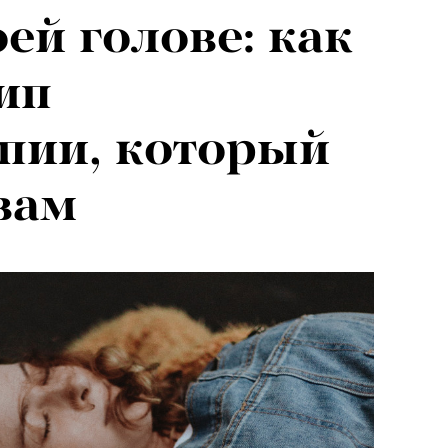
ей голове: как
ип
пии, который
вам