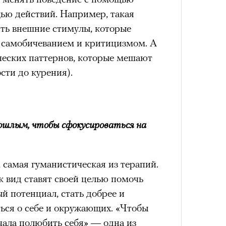
щью действий. Например, такая
ть внешние стимулы, которые
 самобичеванием и критицизмом. А
ческих паттернов, которые мешают
4 кол
пропу
сти до курения).
рошлым, чтобы сфокусироваться на
 самая гуманистическая из терапий.
 вид ставят своей целью помочь
й потенциал, стать добрее и
ться о себе и окружающих. «Чтобы
Карго
ткани
чала полюбить себя» — одна из