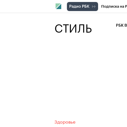
Подписка на 
РБК Компани
СТИЛЬ
РБК 
РБК Курсы
РБК Бизнес-с
Спецпроекты
Экономика
Здоровье