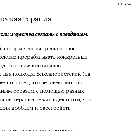
штук
еская терапия
сли и чувства связаны с поведением.
, которые готовы решать свои
сейчас: прорабатывать конкретные
од. В основе когнитивно-
 два подхода. Бихевиористский (он
Сможе
едполагает, что человека можно
отвеч
енным образом с помощью разных
ивной терапии лежит идея о том, что
ких проблем и расстройств
т менять поведение с помощью