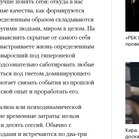
учше понять себя: откуда в нас
ные качества, как формируются
ределенным образом складываются
ругими людьми, миром в целом. На
«РБК 
выяснить скрытые от самого себя
пров
 выстраиваете жизнь определенным
, выросший под гиперопекой
подсознательно саботировать любые
аться под гнетом доминирующего
могает связать события из прошлой
свой опыт и проработать его.
ализа или психодинамической
е временные затраты: нельзя
 и десять сессий. Обычно с
Кира 
одами и встречаются по два-три
доск