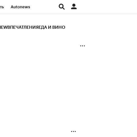
ть
Autonews
К Образование
IEW
ВПЕЧАТЛЕНИЯ
ЕДА И ВИНО
д
Стиль
Крипто
и
Франшизы
Газета
ов
Политика
ты