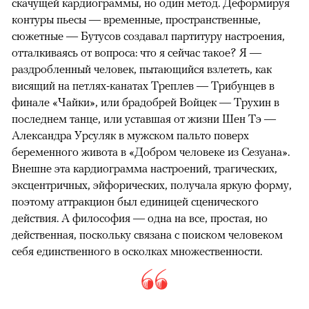
скачущей кардиограммы, но один метод. Деформируя
контуры пьесы — временные, пространственные,
сюжетные — Бутусов создавал партитуру настроения,
отталкиваясь от вопроса: что я сейчас такое? Я —
раздробленный человек, пытающийся взлететь, как
висящий на петлях-канатах Треплев — Трибунцев в
финале «Чайки», или брадобрей Войцек — Трухин в
последнем танце, или уставшая от жизни Шен Тэ —
Александра Урсуляк в мужском пальто поверх
беременного живота в «Добром человеке из Сезуана».
Внешне эта кардиограмма настроений, трагических,
эксцентричных, эйфорических, получала яркую форму,
поэтому аттракцион был единицей сценического
действия. А философия — одна на все, простая, но
действенная, поскольку связана с поиском человеком
себя единственного в осколках множественности.