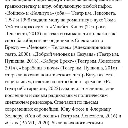
гранж-эстетику и игру, обнуляющую любой пафос.
«Войцек» и «Калигула» (оба — Театр им. Ленсовета,
1997 и 1998) задали моду на романтику в духе Тома
Уэйтса и красоту зла. «Макбет. Кино» (Театр им.
Ленсовета, 2013) показал возможности коллажа как
способа собирать несоединимое. Спектакли по
Брехту — «Человек = Человек» (Александринский
театр, 2008), «Добрый человек из Сезуана» (Театр им.
Пушкина, 2013), «Кабаре Брехт» (Театр им. Ленсовета,
2014), «Барабаны в ночи» (Театр им. Пушкина, 2016) —
открыли поэзию политического: театр Бутусова стал
социальным, ответив на потребность времени. «Р»
(театр «Сатирикон», 2022) закончил эту линию, став
последним и самым радикальным политическим
спектаклем режиссера. Спектакли по пьесам
современных европейцев, Юну Фоссе и Флориану
Зеллеру, «Сон об осени» (Театр им. Ленсовета, 2016) и
«Сын» (РАМТ, 2020), были психологическими