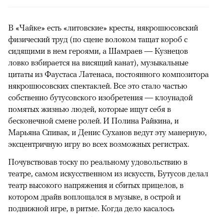
В «Чайке» есть «литовские» кресты, някрошюсовский
физический труд (по сцене волоком тащат короб с
сидящими в нем героями, а Шамраев — Кузнецов
ловко взбирается на висящий канат), музыкальные
цитаты из Фаустаса Латенаса, постоянного композитора
някрошюсовских спектаклей. Все это стало частью
собственно бутусовского изобретения — клоунадой
помятых жизнью людей, которые ищут себя в
бесконечной смене ролей. И Полина Райкина, и
Марьяна Спивак, и Денис Суханов ведут эту манерную,
эксцентричную игру во всех возможных регистрах.
Почувствовав тоску по реальному удовольствию в
театре, самом искусственном из искусств, Бутусов делал
театр высокого напряжения и сбитых прицелов, в
котором драйв воплощался в музыке, в острой и
подвижной игре, в ритме. Когда дело касалось