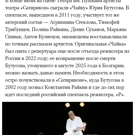
В конце июня на сцене Театра им. Пушкина артисты
театра «Сатирикон» сыграли «Чайку» Юрия Бутусова. В
спектакле, вышедшем в 2011 году, участвует тот же
актерский состав — Агриппина Стеклова, Тимофей
Трибунцев, Полина Райкина, Денис Суханов, Марьяна
Спивак, Антон Кузнецов; мизансцены восстанавливали
по точным рассказам артистов. Оригинальная «Чайка»
был снята с репертуара еще после отъезда режиссера из
России в 2022 году; ее возвращение после смерти
Бутусова, утонувшего в августе 2025 года в Болгарии,
можно назвать данью памяти. Необходимость в этом
остро почувствовали в «Сатириконе», куда Бутусова в
2002 году позвал Константин Райкин и где до сих пор
идет последний российский спектакль режиссера, «Р».