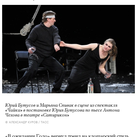
Юрий Бутусов и Марьяна Спивак в сцене из спектакля
«Чайка» в постановке Юрия Бутусова по пьесе Антона
Чехова в театре «Сатирикон»
© АЛЕКСАНДР КУРОВ / ТАСС
«В ожидании Годо» вернул тренд на клошарский стиль,