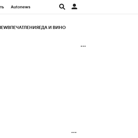
ть
Autonews
К Образование
IEW
ВПЕЧАТЛЕНИЯ
ЕДА И ВИНО
д
Стиль
Крипто
и
Франшизы
Газета
ов
Политика
ты