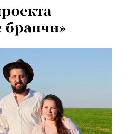
проекта
 бранчи»