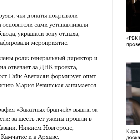
узья, чьи донаты покрывали
а основатели сами устанавливали
блюда, украшали зону отдыха,
«РБК 
рафировали мероприятие.
пров
лены роли: генеральный директор и
а отвечает за ДНК проекта,
ост Гайк Аветисян формирует опыт
звитию Мария Ревинская занимается
графия «Закатных бранчей» вышла за
ти: за шесть лет ужины прошли в
Казани, Нижнем Новгороде,
Кира 
доск
 Камчатке и в Архызе.