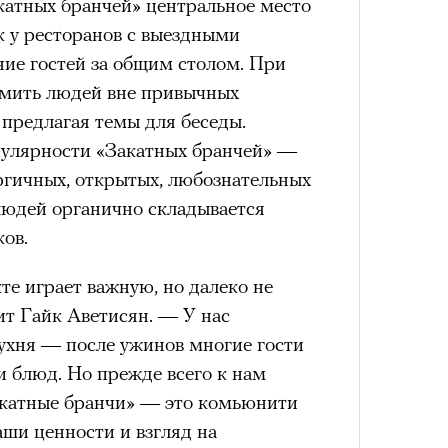
катных бранчей» центральное место
к у ресторанов с выездными
ние гостей за общим столом. При
омить людей вне привычных
4 кол
 предлагая темы для беседы.
пропу
пулярности «Закатных бранчей» —
ргичных, открытых, любознательных
людей органично складывается
ов.
е играет важную, но далеко не
ит Гайк Аветисян. — У нас
хня — после ужинов многие гости
и блюд. Но прежде всего к нам
акатные бранчи» — это комьюнити
Карго
ши ценности и взгляд на
ткани