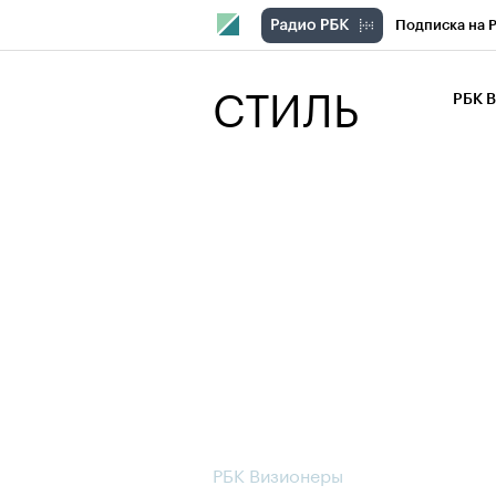
Подписка на 
РБК Компани
СТИЛЬ
РБК 
РБК Курсы
РБК Бизнес-с
Спецпроекты
Экономика
РБК Визионеры