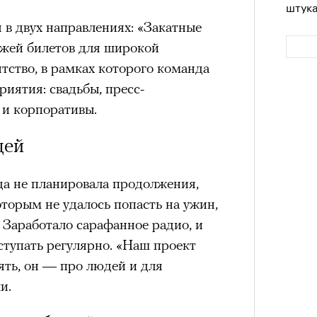
штук
 в двух направлениях: «Закатные
ажей билетов для широкой
нтство, в рамках которого команда
риятия: свадьбы, пресс-
 и корпоративы.
дей
да не планировала продолжения,
Сможе
отвеч
оторым не удалось попасть на ужин,
 Заработало сарафанное радио, и
ступать регулярно. «Наш проект
ять, он — про людей и для
и.