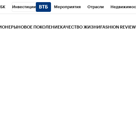
РБК
Инвестиции
Мероприятия
Отрасли
Недвижимос
и
Телеканал
РБК Вино
Спорт
Школа управления РБК
РБ
ЗИОНЕРЫ
НОВОЕ ПОКОЛЕНИЕ
КАЧЕСТВО ЖИЗНИ
FASHION REVIEW
РБК Life
Тренды
Визионеры
Национальные проекты
Горо
 Бизнес-среда
Дискуссионный клуб
Исследования
Кредитны
Газета
Спецпроекты СПб
Конференции СПб
Спецпроекты
трагентов
Политика
Экономика
Бизнес
Технологии и мед
ой валюты