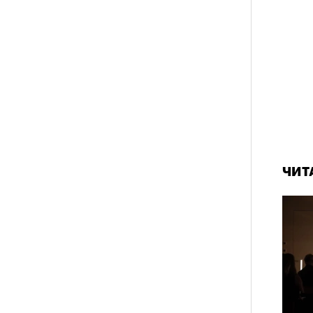
рам-канал «РБК Стиль»
а им. Пушкина артисты театра
» Юрия Бутусова. В спектакле,
вует тот же актерский состав —
й Трибунцев, Полина Райкина,
вак, Антон Кузнецов; мизансцены
ЧИТ
рассказам артистов. Оригинальная
ара еще после отъезда режиссера из
ащение после смерти Бутусова,
ода в Болгарии, можно назвать данью
м остро почувствовали в
 в 2002 году позвал Константин
т последний российский спектакль