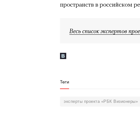
пространств в российском ре
Год назад траги
Весь список экспертов пр
Юрий Бутусов, 
режиссеров сов
визионер. Театр
Матвиенко расск
Теги
спектаклях, изм
российского теа
эксперты проекта «РБК Визионеры»