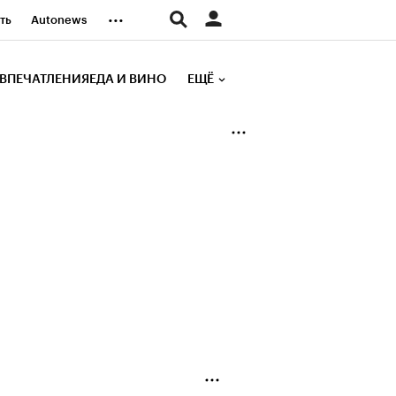
...
ть
Autonews
К Образование
ВПЕЧАТЛЕНИЯ
ЕДА И ВИНО
ЕЩЁ
д
Стиль
е рейтинги
иа
Финансы