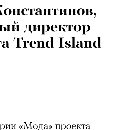
онстантинов,
 для людей от
ый директор
ше: театровед —
а Trend Island
ии Юрия
ории «Мода» проекта