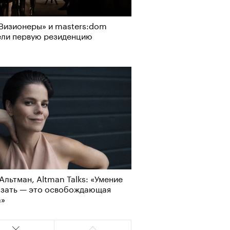
Визионеры» и masters:dom
ели первую резиденцию
АЙТЕ ТАКЖЕ
Визионеры» и masters:dom
Альтман, Altman Talks: «Умение
ели первую резиденцию
азать — это освобождающая
а»