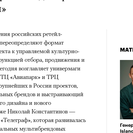
ы»
ения российских ретейл-
 переопределяют формат
МАТ
МАТ
ъекта к управляемой культурно-
ункцией отбора, продвижения и
егодня возглавляет универмаги
становленного спектакля «Чайка» Юрия Бутусова, 2026
в ТЦ «Авиапарк» и ТРЦ
© СЕРГЕЙ ПЕТРОВ
рупнейших в России проектов,
льных брендов и выстраивающий
го дизайна и нового
кже Николай Константинов —
 «Телеграф», которая развивалась
ВИЕНКО
09 АВГУСТА 2026, 00:00
Гене
Театр
уальных мультибрендовых
Isla
совр