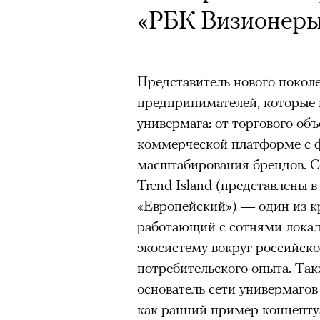
«РБК Визионер
Представитель нового покол
предпринимателей, которые
универмага: от торгового об
коммерческой платформе с ф
масштабирования брендов. С
Сцена из вос
Trend Island (представлены 
«Европейский») — один из к
работающий с сотнями лока
экосистему вокруг российско
потребительского опыта. Та
основатель сети универмагов
АВТОР
КРИСТИНА МАТ
как ранний пример концепт