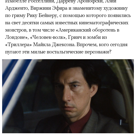
Изабелле Росселлини, Даррену Аронофски, Азии
Ардженто, Виржини Эфира и знаменитому художнику
по гриму Рику Бейкеру, с помощью которого появились
на свет десятки самых известных кинематографических
монстров, в том числе «Американский оборотень в
Лондоне», «Человек-волк», Гринч и зомби из
«Триллера» Майкла Джексона. Впрочем, кого сегодня
пугают эти милые ностальгические персонажи?