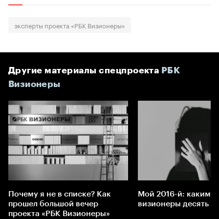
эксперты проекта «РБК Визионеры»
Другие материалы спецпроекта
РБК
Визионеры
Почему я не в списке? Как
Мой 2016-й: какими
прошел большой вечер
визионеры десять ле
проекта «РБК Визионеры»
ㅤㅤㅤㅤㅤ
ㅤㅤㅤㅤㅤ