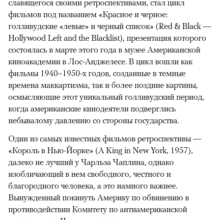
славящегося своими ретроспективами, стал цикл
фильмов под названием «Красное и черное:
голливудские «левые» и черный список» (Red & Black —
Hollywood Left and the Blacklist), презентация которого
состоялась в марте этого года в музее Американской
киноакадемии в Лос-Анджелесе. В цикл вошли как
фильмы 1940–1950-х годов, созданные в темные
времена маккартизма, так и более поздние картины,
осмысляющие этот уникальный голливудский период,
когда американские кинодеятели подверглись
небывалому давлению со стороны государства.
Один из самых известных фильмов ретроспективы —
«Король в Нью-Йорке» (A King in New York, 1957),
далеко не лучший у Чарльза Чаплина, однако
изобличающий в нем свободного, честного и
благородного человека, а это намного важнее.
Вынужденный покинуть Америку по обвинению в
противодействии Комитету по антиамериканской