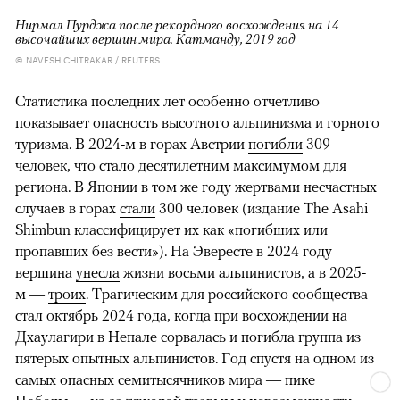
Нирмал Пурджа после рекордного восхождения на 14
высочайших вершин мира. Катманду, 2019 год
© NAVESH CHITRAKAR / REUTERS
Статистика последних лет особенно отчетливо
показывает опасность высотного альпинизма и горного
туризма. В 2024-м в горах Австрии
погибли
309
человек, что стало десятилетним максимумом для
региона. В Японии в том же году жертвами несчастных
случаев в горах
стали
300 человек (издание The Asahi
Shimbun классифицирует их как «погибших или
пропавших без вести»). На Эвересте в 2024 году
вершина
унесла
жизни восьми альпинистов, а в 2025-
м —
троих
. Трагическим для российского сообщества
стал октябрь 2024 года, когда при восхождении на
Дхаулагири в Непале
сорвалась и погибла
группа из
пятерых опытных альпинистов. Год спустя на одном из
самых опасных семитысячников мира — пике