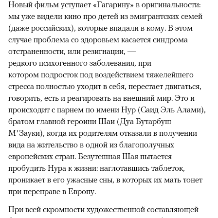
Новый фильм уступает «Гагарину» в оригинальности:
мы уже видели кино про детей из эмигрантских семей
(даже российских), которые впадали в кому. В этом
случае проблема со здоровьем касается синдрома
отстраненности, или резигнации, —
редкого психогенного заболевания, при
котором подросток под воздействием тяжелейшего
стресса полностью уходит в себя, перестает двигаться,
говорить, есть и реагировать на внешний мир. Это и
происходит с парнем по имени Нур (Саид Эль Алами),
братом главной героини Шаи (Дуа Бутарбуш
М’Зауки), когда их родителям отказали в получении
вида на жительство в одной из благополучных
европейских стран. Безутешная Шая пытается
пробудить Нура к жизни: наглотавшись таблеток,
проникает в его ужасные сны, в которых их мать тонет
при переправе в Европу.
При всей скромности художественной составляющей