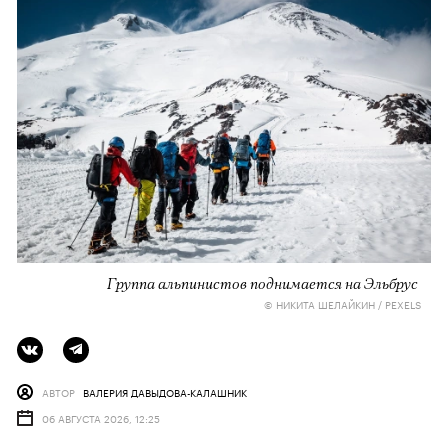
Группа альпинистов поднимается на Эльбрус
© НИКИТА ШЕЛАЙКИН / PEXELS
АВТОР
ВАЛЕРИЯ ДАВЫДОВА-КАЛАШНИК
06 АВГУСТА 2026, 12:25