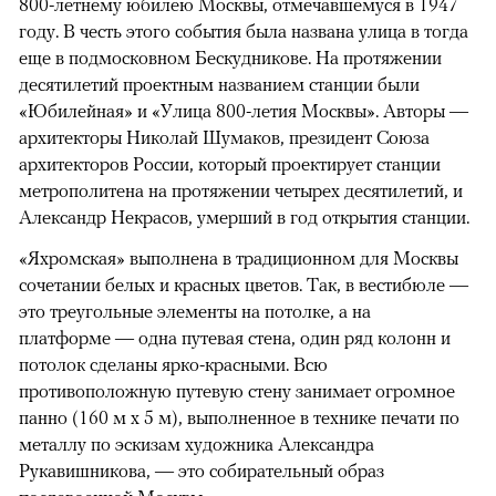
800-летнему юбилею Москвы, отмечавшемуся в 1947
году. В честь этого события была названа улица в тогда
еще в подмосковном Бескудникове. На протяжении
десятилетий проектным названием станции были
«Юбилейная» и «Улица 800-летия Москвы». Авторы —
архитекторы Николай Шумаков, президент Союза
архитекторов России, который проектирует станции
метрополитена на протяжении четырех десятилетий, и
Александр Некрасов, умерший в год открытия станции.
«Яхромская» выполнена в традиционном для Москвы
сочетании белых и красных цветов. Так, в вестибюле —
это треугольные элементы на потолке, а на
платформе — одна путевая стена, один ряд колонн и
потолок сделаны ярко-красными. Всю
противоположную путевую стену занимает огромное
панно (160 м х 5 м), выполненное в технике печати по
металлу по эскизам художника Александра
Рукавишникова, — это собирательный образ