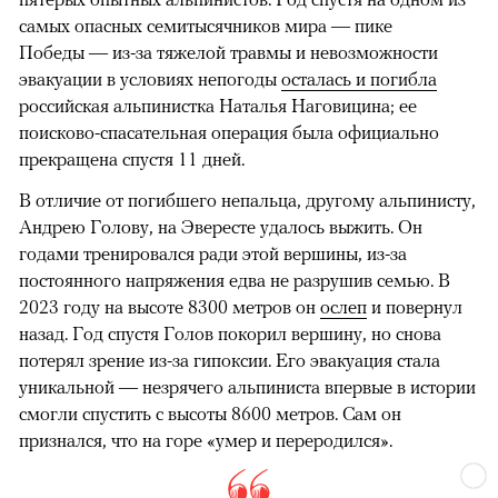
самых опасных семитысячников мира — пике
Победы — из-за тяжелой травмы и невозможности
эвакуации в условиях непогоды
осталась и погибла
российская альпинистка Наталья Наговицина; ее
поисково-спасательная операция была официально
прекращена спустя 11 дней.
В отличие от погибшего непальца, другому альпинисту,
Андрею Голову, на Эвересте удалось выжить. Он
годами тренировался ради этой вершины, из-за
постоянного напряжения едва не разрушив семью. В
2023 году на высоте 8300 метров он
ослеп
и повернул
назад. Год спустя Голов покорил вершину, но снова
потерял зрение из-за гипоксии. Его эвакуация стала
уникальной — незрячего альпиниста впервые в истории
смогли спустить с высоты 8600 метров. Сам он
признался, что на горе «умер и переродился».