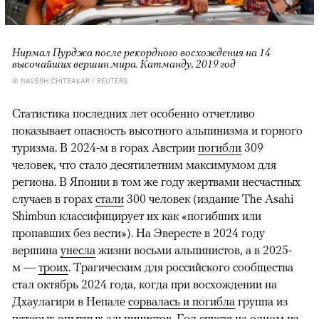
Нирмал Пурджа после рекордного восхождения на 14
высочайших вершин мира. Катманду, 2019 год
© NAVESH CHITRAKAR / REUTERS
Статистика последних лет особенно отчетливо
показывает опасность высотного альпинизма и горного
туризма. В 2024-м в горах Австрии
погибли
309
человек, что стало десятилетним максимумом для
региона. В Японии в том же году жертвами несчастных
случаев в горах
стали
300 человек (издание The Asahi
Shimbun классифицирует их как «погибших или
пропавших без вести»). На Эвересте в 2024 году
вершина
унесла
жизни восьми альпинистов, а в 2025-
м —
троих
. Трагическим для российского сообщества
стал октябрь 2024 года, когда при восхождении на
Дхаулагири в Непале
сорвалась и погибла
группа из
пятерых опытных альпинистов. Год спустя на одном из