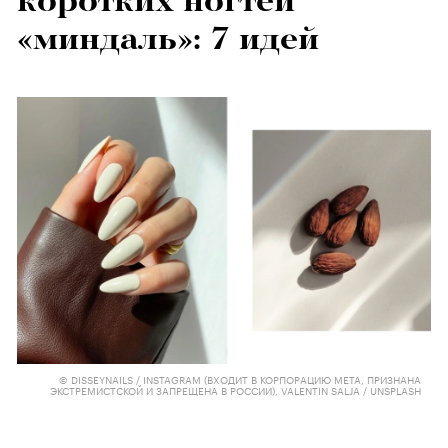
коротких ногтей
«миндаль»: 7 идей
© DISSEYNAILS / INSTAGRAM (ВХОДИТ В КОРПОРАЦИЮ META, ПРИЗНАНА
ЭКСТРЕМИСТСКОЙ И ЗАПРЕЩЕНА В РОССИИ), VALENTIN SALJA / UNSPLASH