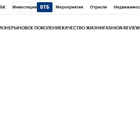
РБК
Инвестиции
Мероприятия
Отрасли
Недвижимос
и
Телеканал
РБК Вино
Спорт
Школа управления РБК
РБ
ЗИОНЕРЫ
НОВОЕ ПОКОЛЕНИЕ
КАЧЕСТВО ЖИЗНИ
FASHION REVIEW
РБК Life
Тренды
Визионеры
Национальные проекты
Горо
 Бизнес-среда
Дискуссионный клуб
Исследования
Кредитны
Газета
Спецпроекты СПб
Конференции СПб
Спецпроекты
трагентов
Политика
Экономика
Бизнес
Технологии и мед
ой валюты