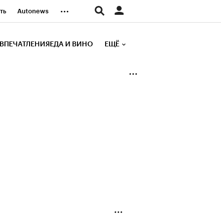
...
ть
Autonews
К Образование
ВПЕЧАТЛЕНИЯ
ЕДА И ВИНО
ЕЩЁ
д
Стиль
е рейтинги
иа
Финансы