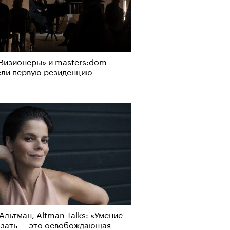
о ли прийти
офессиональный спорт без
рно-2025: перестрелки в
Визионеры» и masters:dom
, если вам 30
йне и горизонтальные танцы в
ели первую резиденцию
ыне
Альтман, Altman Talks: «Умение
азать — это освобождающая