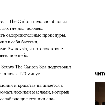
х первое восхождение в
 Тыркин рассказывает о
тера
 последним, а другие
на остросоциальные
сковать жизнью?
еля The Carlton недавно обновил
тво, где два человека
пинисты объясняют, как
ть оздоровительные процедуры.
еловека и почему к ней
ил в себя бассейн,
и Swarovski, и потолок в зоне
лой
рам-канал «РБК Стиль»
вездное небо.
Лока
Поче
Корей
Sothys The Carlton Spa подготовил
взро
ар и Жереми Труиля
я длится 120 минут.
ЧИТ
Грэя
рам-канал «РБК Стиль»
мония и красота» начинается с
ароматическими маслами, который
асслабляющие техники спа-
рное: голливудские левые и черный