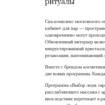
Почему для одни
Кинокритик Стас
ритуалы
горы становится
первых показах 
готовы снова ри
темы
Спа-комплекс московского от
кабинет для пар — пространс
Психологи и аль
одновременно могут проходи
высота меняет ч
Обновленный интерьер включ
инкрустированный кристаллам
тянет с новой си
Подписывайтесь на телег
релаксации, напоминающий з
Вместе с брендом косметики 
Зеленые глаза» Фанни Лиат
две новых программы. Кажда
«Бумажный тигр» Джеймса 
Подписывайтесь на телег
Программа «Выбор леди: гар
«Охота» Уэйна Вапимуквы
расслабляющего массажа с 
впоследствии перетекает в р
Ретроспектива «Красное и че
список»