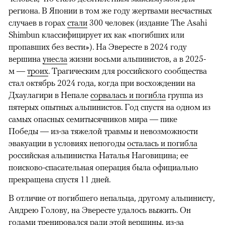
региона. В Японии в том же году жертвами несчастных
случаев в горах
стали
300 человек (издание The Asahi
Shimbun классифицирует их как «погибших или
пропавших без вести»). На Эвересте в 2024 году
вершина
унесла
жизни восьми альпинистов, а в 2025-
м —
троих
. Трагическим для российского сообщества
стал октябрь 2024 года, когда при восхождении на
Дхаулагири в Непале
сорвалась и погибла
группа из
пятерых опытных альпинистов. Год спустя на одном из
самых опасных семитысячников мира — пике
Победы — из-за тяжелой травмы и невозможности
эвакуации в условиях непогоды
осталась и погибла
российская альпинистка Наталья Наговицина; ее
поисково-спасательная операция была официально
прекращена спустя 11 дней.
В отличие от погибшего непальца, другому альпинисту,
Андрею Голову, на Эвересте удалось выжить. Он
годами тренировался ради этой вершины, из-за