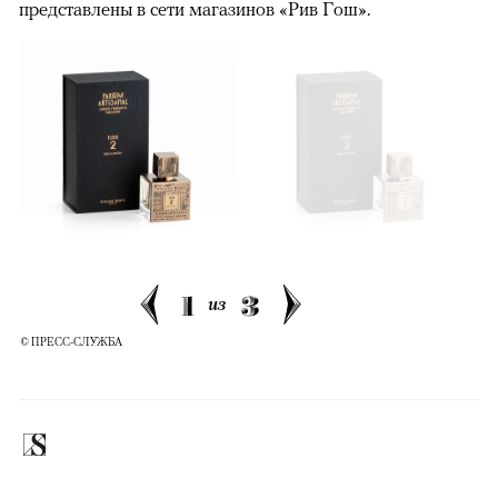
представлены в сети магазинов «Рив Гош».
00:00
/
00:00
1
3
из
© ПРЕСС-СЛУЖБА