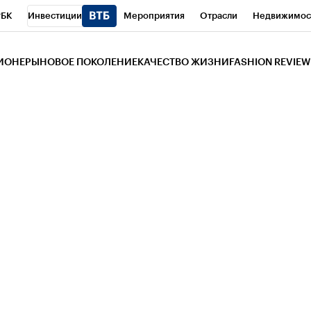
РБК
Инвестиции
Мероприятия
Отрасли
Недвижимос
и
Телеканал
РБК Вино
Спорт
Школа управления РБК
РБ
ЗИОНЕРЫ
НОВОЕ ПОКОЛЕНИЕ
КАЧЕСТВО ЖИЗНИ
FASHION REVIEW
РБК Life
Тренды
Визионеры
Национальные проекты
Горо
 Бизнес-среда
Дискуссионный клуб
Исследования
Кредитны
Газета
Спецпроекты СПб
Конференции СПб
Спецпроекты
трагентов
Политика
Экономика
Бизнес
Технологии и мед
ой валюты