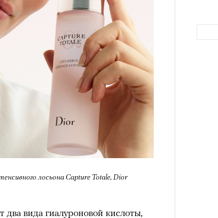
аила Дурненкова.
ЧИТ
Как т
выра
Вост
«РБК 
пров
нсивного лосьона Capture Totale, Dior
ят два вида гиалуроновой кислоты,