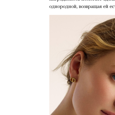
Подписывайтесь на телег
однородной, возвращая ей ес
В конце июня на сцене Театр
«Сатирикон» сыграли «Чайку
вышедшем в 2011 году, участ
Агриппина Стеклова, Тимофе
Денис Суханов, Марьяна Спи
восстанавливали по точным 
«Чайка» был снята с реперту
России в 2022 году; ее возвр
утонувшего в августе 2025 г
памяти. Необходимость в это
«Сатириконе», куда Бутусова
Райкин и где до сих пор иде