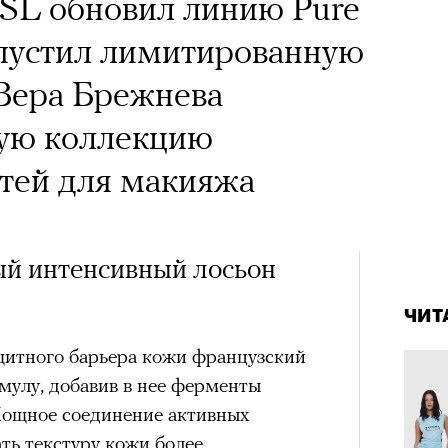
 YSL обновил линию Pure
впер
ыпустил лимитированную
чески ушел из жизни
 Вера Брежнева
один из важнейших
вую коллекцию
ременности и настоящий
тей для макияжа
овед Кристина
азывает о его методе и
ый интенсивный лосьон
4 кол
енивших язык
Театр
пропу
сегод
ЧИТ
тра
щитного барьера кожи французский
мулу, добавив в нее ферменты
Мощное соединение активных
ть текстуру кожи более