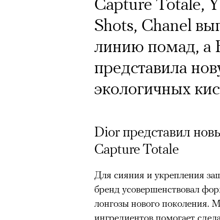
Capture Totale,
Shots, Chanel в
Год назад траги
линию помад, а
Юрий Бутусов, 
представила но
режиссеров сов
экологичных кис
визионер. Театр
Матвиенко расск
Dior представил нов
спектаклях, изм
Capture Totale
российского теа
Для сияния и укрепления за
бренд усовершенствовал фор
лонгозы нового поколения. 
ингредиентов помогает сдела