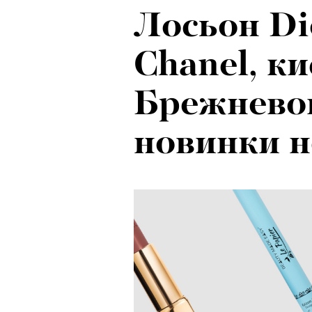
Лосьон Di
Рок-икона
Chanel, к
20 и стар
Брежневой
о наслед
новинки н
Бутусова