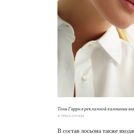
режиссера, «Р» по пьесе Мих
Тони Гаррн в рекламной кампании инте
© ПРЕСС-СЛУЖБА
В состав лосьона также вход