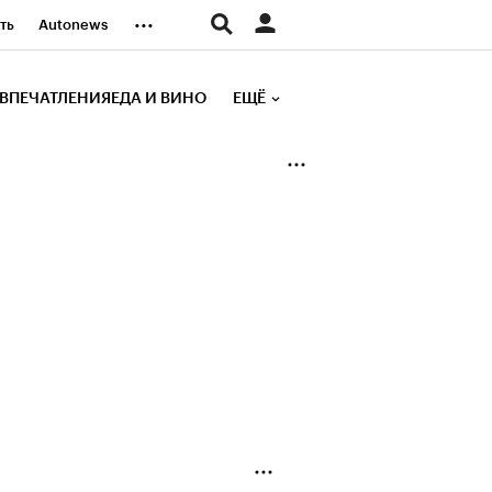
...
ть
Autonews
К Образование
ВПЕЧАТЛЕНИЯ
ЕДА И ВИНО
ЕЩЁ
д
Стиль
е рейтинги
иа
Финансы