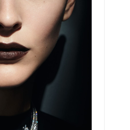
.
Сможе
отвеч
 петля времени
 мощно — ты
 человека,
его все это
своим участием,
4 кол
пропу
вующего в нем.