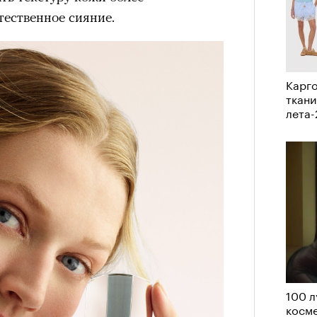
рам-канал «РБК Стиль»
тественное сияние.
а им. Пушкина артисты театра
Карго
» Юрия Бутусова. В спектакле,
ткани
лета
вует тот же актерский состав —
й Трибунцев, Полина Райкина,
вак, Антон Кузнецов; мизансцены
рассказам артистов. Оригинальная
ара еще после отъезда режиссера из
ащение после смерти Бутусова,
ода в Болгарии, можно назвать данью
м остро почувствовали в
 в 2002 году позвал Константин
100 л
т последний российский спектакль
косме