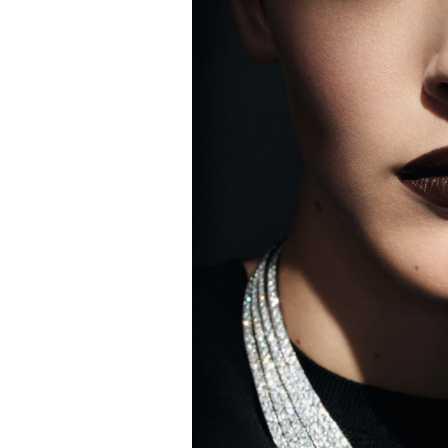
безвозвратно ушедшее время
00:00
/
00:00
Эта мертвая
работает
видишь
сочинивш
действо со 
но отсутст